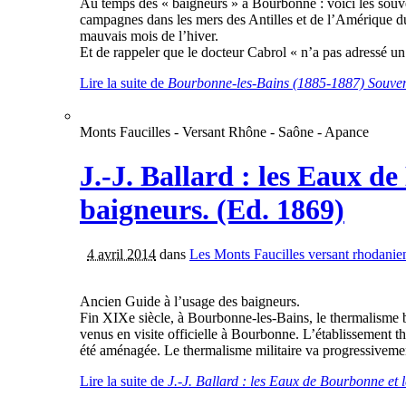
Au temps des « baigneurs » à Bourbonne : voici les souve
campagnes dans les mers des Antilles et de l’Amérique du
mauvais mois de l’hiver.
Et de rappeler que le docteur Cabrol « n’a pas adressé un s
Lire la suite
de
Bourbonne-les-Bains (1885-1887) Souven
Monts Faucilles - Versant Rhône - Saône - Apance
J.-J. Ballard : les Eaux de
baigneurs. (Ed. 1869)
4 avril 2014
dans
Les Monts Faucilles versant rhodanie
Ancien Guide à l’usage des baigneurs.
Fin XIXe siècle, à Bourbonne-les-Bains, le thermalisme b
venus en visite officielle à Bourbonne. L’établissement th
été aménagée. Le thermalisme militaire va progressivement
Lire la suite
de
J.-J. Ballard : les Eaux de Bourbonne et l