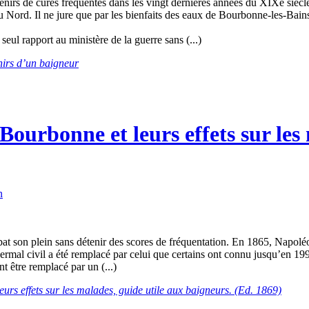
nirs de cures fréquentes dans les vingt dernières années du XIXe siècl
 Nord. Il ne jure que par les bienfaits des eaux de Bourbonne-les-Bain
eul rapport au ministère de la guerre sans (...)
irs d’un baigneur
 Bourbonne et leurs effets sur les
n
at son plein sans détenir des scores de fréquentation. En 1865, Napoléo
ermal civil a été remplacé par celui que certains ont connu jusqu’en 199
 être remplacé par un (...)
eurs effets sur les malades, guide utile aux baigneurs. (Ed. 1869)