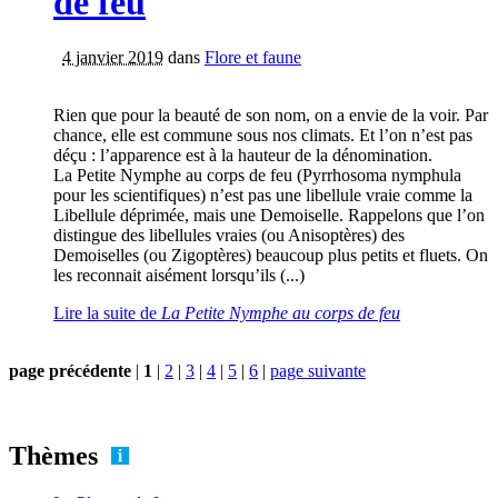
de feu
4 janvier 2019
dans
Flore et faune
Rien que pour la beauté de son nom, on a envie de la voir. Par
chance, elle est commune sous nos climats. Et l’on n’est pas
déçu : l’apparence est à la hauteur de la dénomination.
La Petite Nymphe au corps de feu (Pyrrhosoma nymphula
pour les scientifiques) n’est pas une libellule vraie comme la
Libellule déprimée, mais une Demoiselle. Rappelons que l’on
distingue des libellules vraies (ou Anisoptères) des
Demoiselles (ou Zigoptères) beaucoup plus petits et fluets. On
les reconnait aisément lorsqu’ils (...)
Lire la suite
de
La Petite Nymphe au corps de feu
page précédente
|
1
|
2
|
3
|
4
|
5
|
6
|
page suivante
Thèmes