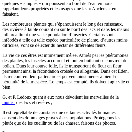
quelques « simples » qui poussent au bord de l’eau en nous
rappelant leurs propriétés et les usages que les « Anciens » en
faisaient.
Les nombreuses plantes qui s’épanouissent le long des ruisseaux,
des rivières à faible courant ou sur le bord des lacs et dans les marais
tufeux attirent une vaste population d’insectes. Certains sont
inféodés à telle ou telle espèce particulière de plante, d’autres moins
difficiles, vont se délecter du nectar de différentes fleurs.
La vie de ces êtres est intimement mêlée. Attirés par les phéromones
des plantes, les insectes accourent et tout en butinant se couvrent de
pollen. Dans leur course folle, ils le transportent de fleur en fleur
permettant ainsi la fécondation croisée ou allogamie. Dans cet Eden,
ils rencontrent leur partenaire et peuvent ainsi mener à bien la
pérennité de leur espèce. Le temps est compté, ils doivent agir vite et
bien.
G. et P. Ledoux quant à eux nous dévoilent les merveilles de la
faune
des lacs et rivières ;
Il est regrettable de constater que certaines activités humaines
causent des dommages graves à ces populations. Protégeons les :
plutôt que de les cueillir ou de les chasser, faisons des photos.