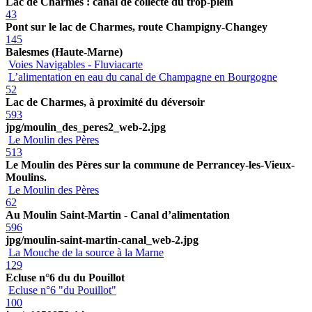
Lac de Charmes : canal de collecte du trop-plein
43
Pont sur le lac de Charmes, route Champigny-Changey
145
Balesmes (Haute-Marne)
Voies Navigables - Fluviacarte
L’alimentation en eau du canal de Champagne en Bourgogne
52
Lac de Charmes, à proximité du déversoir
593
jpg/moulin_des_peres2_web-2.jpg
Le Moulin des Pères
513
Le Moulin des Pères sur la commune de Perrancey-les-Vieux-
Moulins.
Le Moulin des Pères
62
Au Moulin Saint-Martin - Canal d’alimentation
596
jpg/moulin-saint-martin-canal_web-2.jpg
La Mouche de la source à la Marne
129
Ecluse n°6 du du Pouillot
Ecluse n°6 "du Pouillot"
100