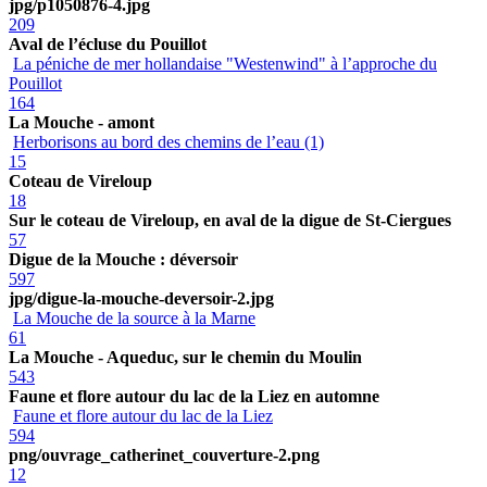
jpg/p1050876-4.jpg
209
Aval de l’écluse du Pouillot
La péniche de mer hollandaise "Westenwind" à l’approche du
Pouillot
164
La Mouche - amont
Herborisons au bord des chemins de l’eau (1)
15
Coteau de Vireloup
18
Sur le coteau de Vireloup, en aval de la digue de St-Ciergues
57
Digue de la Mouche : déversoir
597
jpg/digue-la-mouche-deversoir-2.jpg
La Mouche de la source à la Marne
61
La Mouche - Aqueduc, sur le chemin du Moulin
543
Faune et flore autour du lac de la Liez en automne
Faune et flore autour du lac de la Liez
594
png/ouvrage_catherinet_couverture-2.png
12