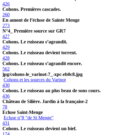
426
Cohons. Premières cascades.
260
En amont de l’écluse de Sainte Menge
273
N°4_ Première source sur GR7
427
Cohons. Le ruisseau s’agrandit.
429
Cohons. Le ruisseau devient torrent.
428
Cohons. Le ruisseau s’agrandit encore.
562
jpg/cohons-le_varinot-7_-xpc-eb0c8.jpg
Cohons et les sources du Varinot
430
Cohons. Le ruisseau au plus beau de sons cours.
436
Château de Silière. Jardin à la française-2
78
Ecluse Saint-Menge
Ecluse n°8 "de St Menge"
431
Cohons. Le ruisseau devient un bief.
174