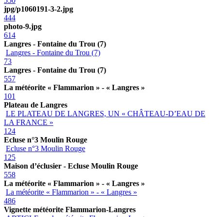
550
jpg/p1060191-3-2.jpg
444
photo-9.jpg
614
Langres - Fontaine du Trou (7)
Langres - Fontaine du Trou (7)
73
Langres - Fontaine du Trou (7)
557
La météorite « Flammarion » - « Langres »
101
Plateau de Langres
LE PLATEAU DE LANGRES, UN « CHÂTEAU-D’EAU DE
LA FRANCE »
124
Ecluse n°3 Moulin Rouge
Ecluse n°3 Moulin Rouge
125
Maison d’éclusier - Ecluse Moulin Rouge
558
La météorite « Flammarion » - « Langres »
La météorite « Flammarion » - « Langres »
486
Vignette météorite Flammarion-Langres