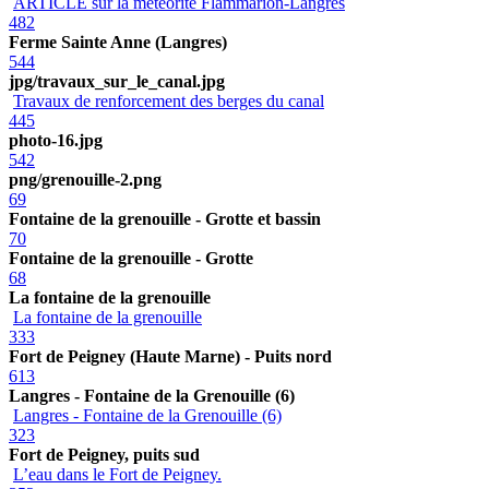
ARTICLE sur la météorite Flammarion-Langres
482
Ferme Sainte Anne (Langres)
544
jpg/travaux_sur_le_canal.jpg
Travaux de renforcement des berges du canal
445
photo-16.jpg
542
png/grenouille-2.png
69
Fontaine de la grenouille - Grotte et bassin
70
Fontaine de la grenouille - Grotte
68
La fontaine de la grenouille
La fontaine de la grenouille
333
Fort de Peigney (Haute Marne) - Puits nord
613
Langres - Fontaine de la Grenouille (6)
Langres - Fontaine de la Grenouille (6)
323
Fort de Peigney, puits sud
L’eau dans le Fort de Peigney.