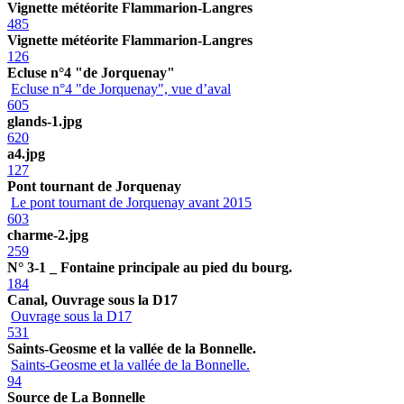
Vignette météorite Flammarion-Langres
485
Vignette météorite Flammarion-Langres
126
Ecluse n°4 "de Jorquenay"
Ecluse n°4 "de Jorquenay", vue d’aval
605
glands-1.jpg
620
a4.jpg
127
Pont tournant de Jorquenay
Le pont tournant de Jorquenay avant 2015
603
charme-2.jpg
259
N° 3-1 _ Fontaine principale au pied du bourg.
184
Canal, Ouvrage sous la D17
Ouvrage sous la D17
531
Saints-Geosme et la vallée de la Bonnelle.
Saints-Geosme et la vallée de la Bonnelle.
94
Source de La Bonnelle