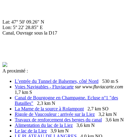
Lat: 47° 50' 09.26" N
Lon: 5° 22' 28.85" E
Canal, Ouvrage sous la D17
A proximité :
L’entrée du Tunnel de Balsemes, côté Nord
530 m S
Voies Navigables - Fluviacarte
sur www.fluviacarte.com
1,7 km S
Canal de Bourgogne en Champagne. Ecluse n°1 "des
Batailles"
2,3 km N
La Marne de la source à Rolampont
2,7 km SO
Rigole de Vaucouleur : arrivée sur la Liez
3,2 km N
Travaux de renforcement des berges du canal
3,6 km N
Alimentation du lac de la Liez
3,6 km N
Le lac de la Liez
3,9 km N
LE PLATEAU DE LANGRES
4,0 km NO