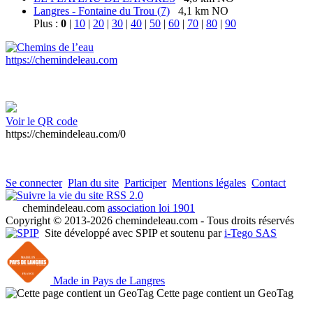
Langres - Fontaine du Trou (7)
4,1 km NO
Plus :
0
|
10
|
20
|
30
|
40
|
50
|
60
|
70
|
80
|
90
https://chemindeleau.com
Voir le QR code
https://chemindeleau.com/0
Se connecter
Plan du site
Participer
Mentions légales
Contact
RSS 2.0
chemindeleau.com
association loi 1901
Copyright © 2013-2026 chemindeleau.com - Tous droits réservés
Site développé avec SPIP et soutenu par
i-Tego SAS
Made in Pays de Langres
Cette page contient un GeoTag