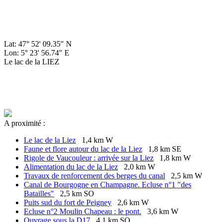
Lat: 47° 52' 09.35" N
Lon: 5° 23' 56.74" E
Le lac de la LIEZ
A proximité :
Le lac de la Liez
1,4 km W
Faune et flore autour du lac de la Liez
1,8 km SE
Rigole de Vaucouleur : arrivée sur la Liez
1,8 km W
Alimentation du lac de la Liez
2,0 km W
Travaux de renforcement des berges du canal
2,5 km W
Canal de Bourgogne en Champagne. Ecluse n°1 "des
Batailles"
2,5 km SO
Puits sud du fort de Peigney
2,6 km W
Ecluse n°2 Moulin Chapeau : le pont.
3,6 km W
Ouvrage sous la D17
4,1 km SO