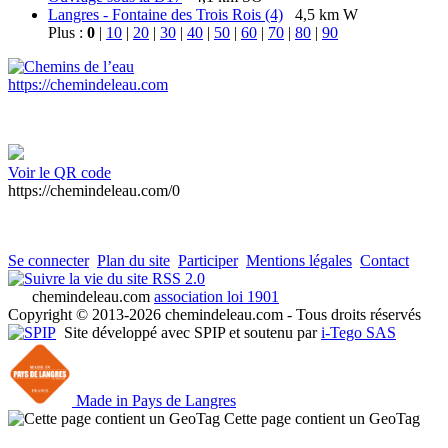
Langres - Fontaine des Trois Rois (4)
4,5 km W
Plus :
0
|
10
|
20
|
30
|
40
|
50
|
60
|
70
|
80
|
90
https://chemindeleau.com
Voir le QR code
https://chemindeleau.com/0
Se connecter
Plan du site
Participer
Mentions légales
Contact
RSS 2.0
chemindeleau.com
association loi 1901
Copyright © 2013-2026 chemindeleau.com - Tous droits réservés
Site développé avec SPIP et soutenu par
i-Tego SAS
Made in Pays de Langres
Cette page contient un GeoTag