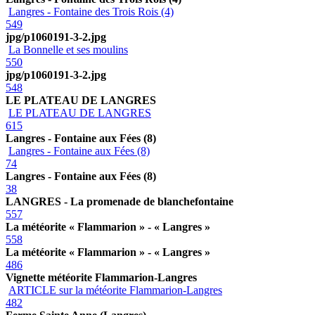
Langres - Fontaine des Trois Rois (4)
549
jpg/p1060191-3-2.jpg
La Bonnelle et ses moulins
550
jpg/p1060191-3-2.jpg
548
LE PLATEAU DE LANGRES
LE PLATEAU DE LANGRES
615
Langres - Fontaine aux Fées (8)
Langres - Fontaine aux Fées (8)
74
Langres - Fontaine aux Fées (8)
38
LANGRES - La promenade de blanchefontaine
557
La météorite « Flammarion » - « Langres »
558
La météorite « Flammarion » - « Langres »
486
Vignette météorite Flammarion-Langres
ARTICLE sur la météorite Flammarion-Langres
482