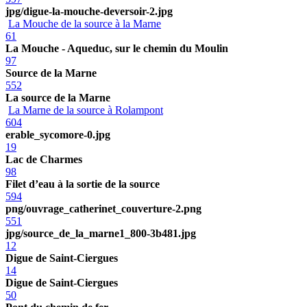
jpg/digue-la-mouche-deversoir-2.jpg
La Mouche de la source à la Marne
61
La Mouche - Aqueduc, sur le chemin du Moulin
97
Source de la Marne
552
La source de la Marne
La Marne de la source à Rolampont
604
erable_sycomore-0.jpg
19
Lac de Charmes
98
Filet d’eau à la sortie de la source
594
png/ouvrage_catherinet_couverture-2.png
551
jpg/source_de_la_marne1_800-3b481.jpg
12
Digue de Saint-Ciergues
14
Digue de Saint-Ciergues
50