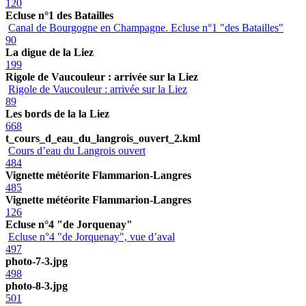
120
Ecluse n°1 des Batailles
Canal de Bourgogne en Champagne. Ecluse n°1 "des Batailles"
90
La digue de la Liez
199
Rigole de Vaucouleur : arrivée sur la Liez
Rigole de Vaucouleur : arrivée sur la Liez
89
Les bords de la la Liez
668
t_cours_d_eau_du_langrois_ouvert_2.kml
Cours d’eau du Langrois ouvert
484
Vignette météorite Flammarion-Langres
485
Vignette météorite Flammarion-Langres
126
Ecluse n°4 "de Jorquenay"
Ecluse n°4 "de Jorquenay", vue d’aval
497
photo-7-3.jpg
498
photo-8-3.jpg
501