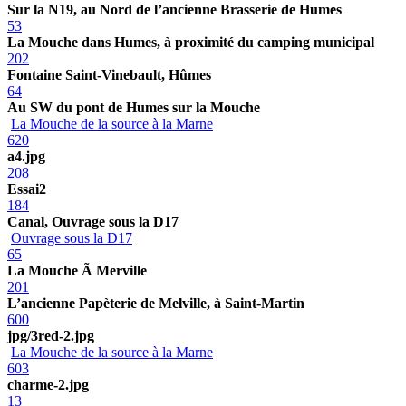
Sur la N19, au Nord de l’ancienne Brasserie de Humes
53
La Mouche dans Humes, à proximité du camping municipal
202
Fontaine Saint-Vinebault, Hûmes
64
Au SW du pont de Humes sur la Mouche
La Mouche de la source à la Marne
620
a4.jpg
208
Essai2
184
Canal, Ouvrage sous la D17
Ouvrage sous la D17
65
La Mouche Ã Merville
201
L’ancienne Papèterie de Melville, à Saint-Martin
600
jpg/3red-2.jpg
La Mouche de la source à la Marne
603
charme-2.jpg
13