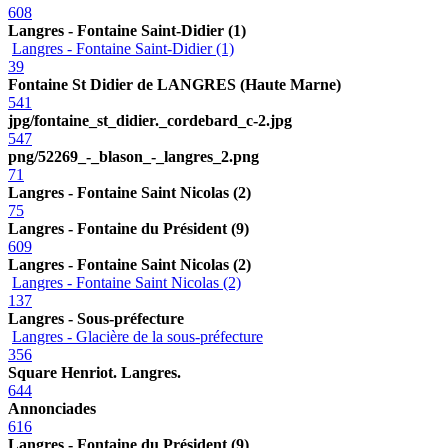
608
Langres - Fontaine Saint-Didier (1)
Langres - Fontaine Saint-Didier (1)
39
Fontaine St Didier de LANGRES (Haute Marne)
541
jpg/fontaine_st_didier._cordebard_c-2.jpg
547
png/52269_-_blason_-_langres_2.png
71
Langres - Fontaine Saint Nicolas (2)
75
Langres - Fontaine du Président (9)
609
Langres - Fontaine Saint Nicolas (2)
Langres - Fontaine Saint Nicolas (2)
137
Langres - Sous-préfecture
Langres - Glacière de la sous-préfecture
356
Square Henriot. Langres.
644
Annonciades
616
Langres - Fontaine du Président (9)