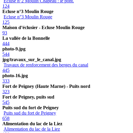
Ecluse n°2 Moulin Chapeau : le pont.
124
Ecluse n°3 Moulin Rouge
Ecluse n°3 Moulin Rouge
125
Maison d’éclusier - Ecluse Moulin Rouge
93
La vallée de la Bonnelle
444
photo-9.jpg
544
jpg/travaux_sur_le_canal.jpg
Travaux de renforcement des berges du canal
445
photo-16.jpg
333
Fort de Peigney (Haute Marne) - Puits nord
323
Fort de Peigney, puits sud
545
Puits sud du fort de Peigney
Puits sud du fort de Peigney
658
Alimentation du lac de la Liez
Alimentation du lac de la Liez