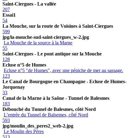
Saint-Ciergues - La vallée
207
Essai1
54
La Mouche, sur la route de Voisines à Saint-Ciergues
599
jpg/la-mouche-sud-saint-ciergues_w-2.jpg
La Mouche de la source à la Marne
55
Saint-Ciergues - Le pont antique sur la Mouche
128
Ecluse n°5 de Humes
Ecluse n°5 "de Humes", avec une péniche de mer au sassage.
123
Le Canal de Bourgogne en Champagne - Ecluse de Humes-
Jorquenay
33
Canal de la Marne à la Saône - Tunnel de Balesmes
183
Débouché du Tunnel de Balesmes, côté Nord
L’entrée du Tunnel de Balsemes, côté Nord
593
jpg/moulin_des_peres2_web-2.jpg
Le Moulin des Pères
513