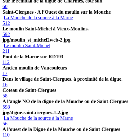
Sur le remblai de la digue de Charmes, côté sud
60
Saint-Ciergues - A l’Ouest du moulin sur la Mouche
La Mouche de la source à la Marne
512
Le moulin Saint-Michel à Vieux-Moulins.
592
jpg/moulin_st_michel2web-2.jpg
Le moulin Saint-Michel
211
Pont de la Marne sur RD193
112
Ancien moulin de Vaucouleurs
17
Dans le village de Saint-Ciergues, à proximité de la digue.
16
Coteau de Saint-Ciergues
58
A l’angle NO de la digue de la Mouche ou de Saint-Ciergues
598
jpg/digue-saint-ciergues-1-2.jpg
La Mouche de la source à la Marne
56
A l’ouest de la Digue de la Mouche ou de Saint-Ciergues
110