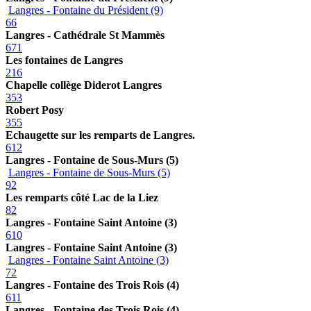
Langres - Fontaine du Président (9)
66
Langres - Cathédrale St Mammès
671
Les fontaines de Langres
216
Chapelle collège Diderot Langres
353
Robert Posy
355
Echaugette sur les remparts de Langres.
612
Langres - Fontaine de Sous-Murs (5)
Langres - Fontaine de Sous-Murs (5)
92
Les remparts côté Lac de la Liez
82
Langres - Fontaine Saint Antoine (3)
610
Langres - Fontaine Saint Antoine (3)
Langres - Fontaine Saint Antoine (3)
72
Langres - Fontaine des Trois Rois (4)
611
Langres - Fontaine des Trois Rois (4)