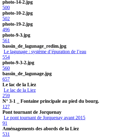
photo-14-2.jpg
500
photo-10-2.jpg
502
photo-19-2.jpg
496
photo-9-3.jpg
561
bassin_de_lagunage_redim.jpg
Le lagunage : système d’épuration de l’eau
554
photo-9-3-2.jpg
560
bassin_de_lagunage.jpg
657
Le lac de la Liez
Le lac de la Liez
259
N° 3-1 _ Fontaine principale au pied du bourg.
127
Pont tournant de Jorquenay
Le pont tournant de Jorquenay avant 2015
91
Aménagements des abords de la Liez
531