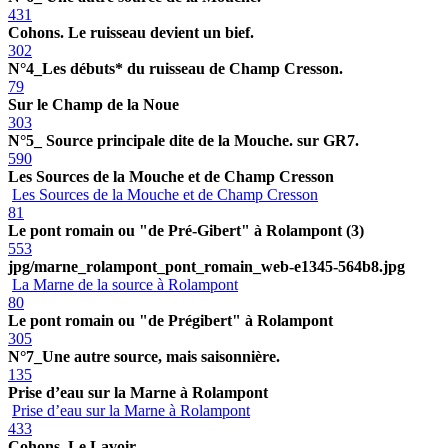
431
Cohons. Le ruisseau devient un bief.
302
N°4_Les débuts* du ruisseau de Champ Cresson.
79
Sur le Champ de la Noue
303
N°5_ Source principale dite de la Mouche. sur GR7.
590
Les Sources de la Mouche et de Champ Cresson
Les Sources de la Mouche et de Champ Cresson
81
Le pont romain ou "de Pré-Gibert" à Rolampont (3)
553
jpg/marne_rolampont_pont_romain_web-e1345-564b8.jpg
La Marne de la source à Rolampont
80
Le pont romain ou "de Prégibert" à Rolampont
305
N°7_Une autre source, mais saisonnière.
135
Prise d’eau sur la Marne à Rolampont
Prise d’eau sur la Marne à Rolampont
433
Cohons. Le Lavoir