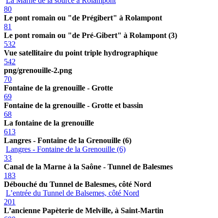
La Marne de la source à Rolampont
80
Le pont romain ou "de Prégibert" à Rolampont
81
Le pont romain ou "de Pré-Gibert" à Rolampont (3)
532
Vue satellitaire du point triple hydrographique
542
png/grenouille-2.png
70
Fontaine de la grenouille - Grotte
69
Fontaine de la grenouille - Grotte et bassin
68
La fontaine de la grenouille
613
Langres - Fontaine de la Grenouille (6)
Langres - Fontaine de la Grenouille (6)
33
Canal de la Marne à la Saône - Tunnel de Balesmes
183
Débouché du Tunnel de Balesmes, côté Nord
L’entrée du Tunnel de Balsemes, côté Nord
201
L’ancienne Papèterie de Melville, à Saint-Martin