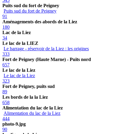
545
Puits sud du fort de Peigney
Puits sud du fort de Peigney
91
Aménagements des abords de la Liez
180
Lac de la Liez
34
Le lac de la LIEZ
Le barrage - réservoir de la Liez : les origines
333
Fort de Peigney (Haute Marne) - Puits nord
657
Le lac de la Liez
Le lac de la Liez
323
Fort de Peigney, puits sud
89
Les bords de la la Liez
658
Alimentation du lac de la Liez
Alimentation du lac de la Liez
444
photo-9.jpg
90