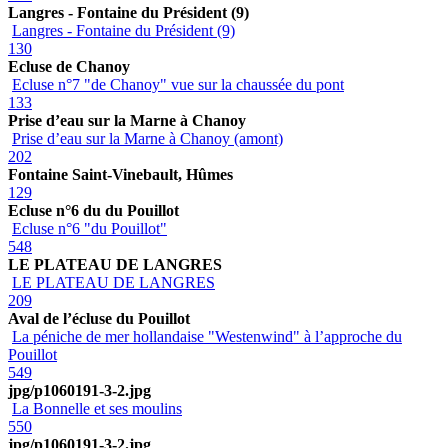
Langres - Fontaine du Président (9)
Langres - Fontaine du Président (9)
130
Ecluse de Chanoy
Ecluse n°7 "de Chanoy" vue sur la chaussée du pont
133
Prise d’eau sur la Marne à Chanoy
Prise d’eau sur la Marne à Chanoy (amont)
202
Fontaine Saint-Vinebault, Hûmes
129
Ecluse n°6 du du Pouillot
Ecluse n°6 "du Pouillot"
548
LE PLATEAU DE LANGRES
LE PLATEAU DE LANGRES
209
Aval de l’écluse du Pouillot
La péniche de mer hollandaise "Westenwind" à l’approche du
Pouillot
549
jpg/p1060191-3-2.jpg
La Bonnelle et ses moulins
550
jpg/p1060191-3-2.jpg