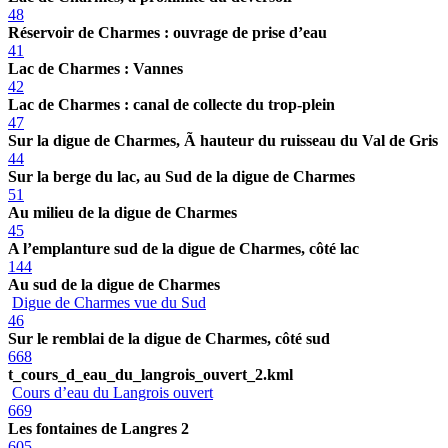
48
Réservoir de Charmes : ouvrage de prise d’eau
41
Lac de Charmes : Vannes
42
Lac de Charmes : canal de collecte du trop-plein
47
Sur la digue de Charmes, Ã hauteur du ruisseau du Val de Gris
44
Sur la berge du lac, au Sud de la digue de Charmes
51
Au milieu de la digue de Charmes
45
A l’emplanture sud de la digue de Charmes, côté lac
144
Au sud de la digue de Charmes
Digue de Charmes vue du Sud
46
Sur le remblai de la digue de Charmes, côté sud
668
t_cours_d_eau_du_langrois_ouvert_2.kml
Cours d’eau du Langrois ouvert
669
Les fontaines de Langres 2
605