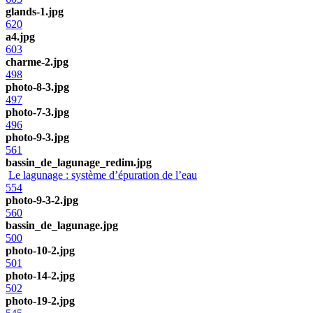
glands-1.jpg
620
a4.jpg
603
charme-2.jpg
498
photo-8-3.jpg
497
photo-7-3.jpg
496
photo-9-3.jpg
561
bassin_de_lagunage_redim.jpg
Le lagunage : système d’épuration de l’eau
554
photo-9-3-2.jpg
560
bassin_de_lagunage.jpg
500
photo-10-2.jpg
501
photo-14-2.jpg
502
photo-19-2.jpg