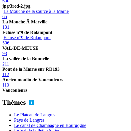
600
jpg/3red-2.jpg
La Mouche de la source à la Marne
65
La Mouche Ã Merville
131
Ecluse n°9 de Rolampont
Ecluse n°9 de Rolampont
506
VAL-DE-MEUSE
93
La vallée de la Bonnelle
211
Pont de la Marne sur RD193
112
Ancien moulin de Vaucouleurs
110
Vaucouleurs
Thèmes
Le Plateau de Langres
Pays de Langres
Le canal de Champagne en Bourgogne
Le Val de la Petite Saône