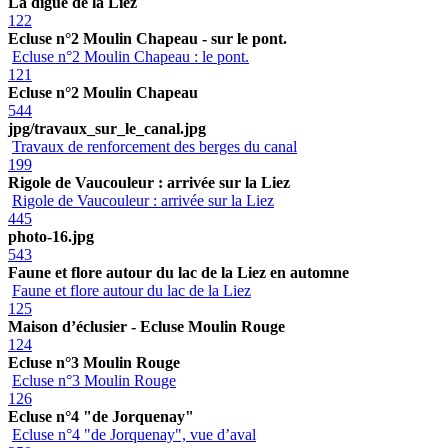
La digue de la Liez
122
Ecluse n°2 Moulin Chapeau - sur le pont.
Ecluse n°2 Moulin Chapeau : le pont.
121
Ecluse n°2 Moulin Chapeau
544
jpg/travaux_sur_le_canal.jpg
Travaux de renforcement des berges du canal
199
Rigole de Vaucouleur : arrivée sur la Liez
Rigole de Vaucouleur : arrivée sur la Liez
445
photo-16.jpg
543
Faune et flore autour du lac de la Liez en automne
Faune et flore autour du lac de la Liez
125
Maison d’éclusier - Ecluse Moulin Rouge
124
Ecluse n°3 Moulin Rouge
Ecluse n°3 Moulin Rouge
126
Ecluse n°4 "de Jorquenay"
Ecluse n°4 "de Jorquenay", vue d’aval