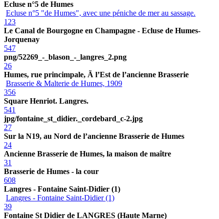
Ecluse n°5 de Humes
Ecluse n°5 "de Humes", avec une péniche de mer au sassage.
123
Le Canal de Bourgogne en Champagne - Ecluse de Humes-
Jorquenay
547
png/52269_-_blason_-_langres_2.png
26
Humes, rue princimpale, Ã l’Est de l’ancienne Brasserie
Brasserie & Malterie de Humes, 1909
356
Square Henriot. Langres.
541
jpg/fontaine_st_didier._cordebard_c-2.jpg
27
Sur la N19, au Nord de l’ancienne Brasserie de Humes
24
Ancienne Brasserie de Humes, la maison de maître
31
Brasserie de Humes - la cour
608
Langres - Fontaine Saint-Didier (1)
Langres - Fontaine Saint-Didier (1)
39
Fontaine St Didier de LANGRES (Haute Marne)