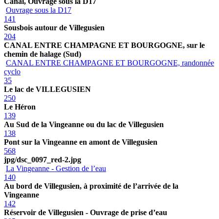
Canal, Ouvrage sous la D17
Ouvrage sous la D17
141
Sousbois autour de Villegusien
204
CANAL ENTRE CHAMPAGNE ET BOURGOGNE, sur le
chemin de halage (Sud)
CANAL ENTRE CHAMPAGNE ET BOURGOGNE, randonnée
cyclo
35
Le lac de VILLEGUSIEN
250
Le Héron
139
Au Sud de la Vingeanne ou du lac de Villegusien
138
Pont sur la Vingeanne en amont de Villegusien
568
jpg/dsc_0097_red-2.jpg
La Vingeanne - Gestion de l’eau
140
Au bord de Villegusien, à proximité de l’arrivée de la
Vingeanne
142
Réservoir de Villegusien - Ouvrage de prise d’eau