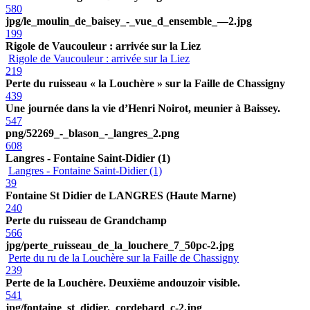
580
jpg/le_moulin_de_baisey_-_vue_d_ensemble_—2.jpg
199
Rigole de Vaucouleur : arrivée sur la Liez
Rigole de Vaucouleur : arrivée sur la Liez
219
Perte du ruisseau « la Louchère » sur la Faille de Chassigny
439
Une journée dans la vie d’Henri Noirot, meunier à Baissey.
547
png/52269_-_blason_-_langres_2.png
608
Langres - Fontaine Saint-Didier (1)
Langres - Fontaine Saint-Didier (1)
39
Fontaine St Didier de LANGRES (Haute Marne)
240
Perte du ruisseau de Grandchamp
566
jpg/perte_ruisseau_de_la_louchere_7_50pc-2.jpg
Perte du ru de la Louchère sur la Faille de Chassigny
239
Perte de la Louchère. Deuxième andouzoir visible.
541
jpg/fontaine_st_didier._cordebard_c-2.jpg