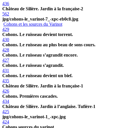
436
Château de Silière. Jardin à la française-2
562
jpg/cohons-le_varinot-7_-xpc-eb0c8.jpg
Cohons et les sources du Varinot
429
Cohons. Le ruisseau devient torrent.
430
Cohons. Le ruisseau au plus beau de sons cours.
428
Cohons. Le ruisseau s’agrandit encore.
427
Cohons. Le ruisseau s’agrandit.
431
Cohons. Le ruisseau devient un bief.
435
Château de Silière. Jardin à la française-1
426
Cohons. Premières cascades.
434
Château de Silière. Jardin à l’anglaise. Tufière-1
425
jpg/cohons-le_varinot-1_-xpc.jpg
424
Cohons sources du varinot