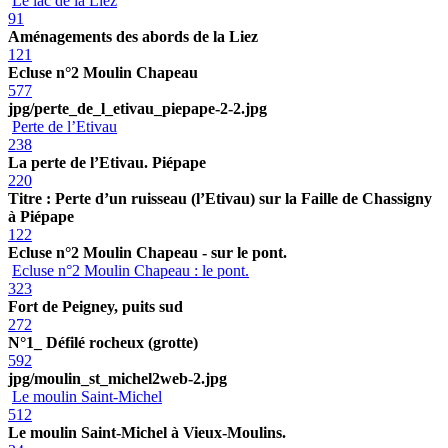
Le lac de la Liez
91
Aménagements des abords de la Liez
121
Ecluse n°2 Moulin Chapeau
577
jpg/perte_de_l_etivau_piepape-2-2.jpg
Perte de l’Etivau
238
La perte de l’Etivau. Piépape
220
Titre : Perte d’un ruisseau (l’Etivau) sur la Faille de Chassigny
à Piépape
122
Ecluse n°2 Moulin Chapeau - sur le pont.
Ecluse n°2 Moulin Chapeau : le pont.
323
Fort de Peigney, puits sud
272
N°1_ Défilé rocheux (grotte)
592
jpg/moulin_st_michel2web-2.jpg
Le moulin Saint-Michel
512
Le moulin Saint-Michel à Vieux-Moulins.