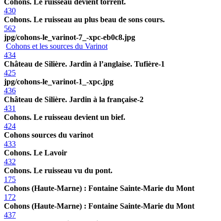
Cohons. Le ruisseau devient torrent.
430
Cohons. Le ruisseau au plus beau de sons cours.
562
jpg/cohons-le_varinot-7_-xpc-eb0c8.jpg
Cohons et les sources du Varinot
434
Château de Silière. Jardin à l’anglaise. Tufière-1
425
jpg/cohons-le_varinot-1_-xpc.jpg
436
Château de Silière. Jardin à la française-2
431
Cohons. Le ruisseau devient un bief.
424
Cohons sources du varinot
433
Cohons. Le Lavoir
432
Cohons. Le ruisseau vu du pont.
175
Cohons (Haute-Marne) : Fontaine Sainte-Marie du Mont
172
Cohons (Haute-Marne) : Fontaine Sainte-Marie du Mont
437