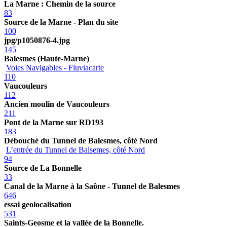
La Marne : Chemin de la source
83
Source de la Marne - Plan du site
100
jpg/p1050876-4.jpg
145
Balesmes (Haute-Marne)
Voies Navigables - Fluviacarte
110
Vaucouleurs
112
Ancien moulin de Vaucouleurs
211
Pont de la Marne sur RD193
183
Débouché du Tunnel de Balesmes, côté Nord
L’entrée du Tunnel de Balsemes, côté Nord
94
Source de La Bonnelle
33
Canal de la Marne à la Saône - Tunnel de Balesmes
646
essai geolocalisation
531
Saints-Geosme et la vallée de la Bonnelle.