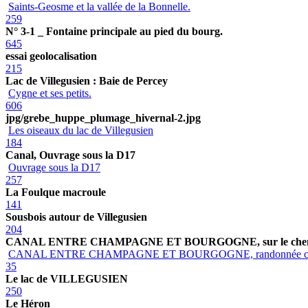
Saints-Geosme et la vallée de la Bonnelle.
259
N° 3-1 _ Fontaine principale au pied du bourg.
645
essai geolocalisation
215
Lac de Villegusien : Baie de Percey
Cygne et ses petits.
606
jpg/grebe_huppe_plumage_hivernal-2.jpg
Les oiseaux du lac de Villegusien
184
Canal, Ouvrage sous la D17
Ouvrage sous la D17
257
La Foulque macroule
141
Sousbois autour de Villegusien
204
CANAL ENTRE CHAMPAGNE ET BOURGOGNE, sur le chemin
CANAL ENTRE CHAMPAGNE ET BOURGOGNE, randonnée c
35
Le lac de VILLEGUSIEN
250
Le Héron