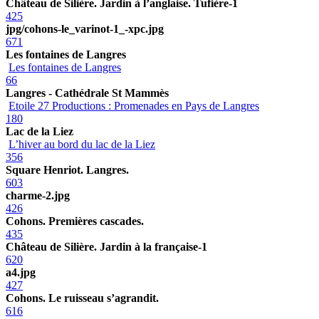
Château de Silière. Jardin à l’anglaise. Tufière-1
425
jpg/cohons-le_varinot-1_-xpc.jpg
671
Les fontaines de Langres
Les fontaines de Langres
66
Langres - Cathédrale St Mammès
Etoile 27 Productions : Promenades en Pays de Langres
180
Lac de la Liez
L’hiver au bord du lac de la Liez
356
Square Henriot. Langres.
603
charme-2.jpg
426
Cohons. Premières cascades.
435
Château de Silière. Jardin à la française-1
620
a4.jpg
427
Cohons. Le ruisseau s’agrandit.
616