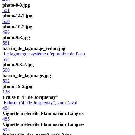
photo-8-3.jpg
501
photo-14-2.jpg
500
photo-10-2.jpg
496
photo-9-3.jpg
561
bassin_de_lagunage_redim.jpg
Le lagunage : système d’épuration de l’eau
554
photo-9-3-2.jpg
560
bassin_de_lagunage.jpg
502
photo-19-2.jpg
126
Ecluse n°4 "de Jorquenay"
Ecluse n°4 "de Jorquenay", vue d’aval
484
Vignette météorite Flammarion-Langres
485
Vignette météorite Flammarion-Langres
593