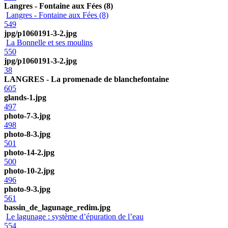
Langres - Fontaine aux Fées (8)
Langres - Fontaine aux Fées (8)
549
jpg/p1060191-3-2.jpg
La Bonnelle et ses moulins
550
jpg/p1060191-3-2.jpg
38
LANGRES - La promenade de blanchefontaine
605
glands-1.jpg
497
photo-7-3.jpg
498
photo-8-3.jpg
501
photo-14-2.jpg
500
photo-10-2.jpg
496
photo-9-3.jpg
561
bassin_de_lagunage_redim.jpg
Le lagunage : système d’épuration de l’eau
554