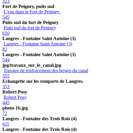
323
Fort de Peigney, puits sud
L’eau dans le Fort de Peigney.
545
Puits sud du fort de Peigney
Puits sud du fort de Peigney
610
Langres - Fontaine Saint Antoine (3)
Langres - Fontaine Saint Antoine (3)
82
Langres - Fontaine Saint Antoine (3)
544
jpg/travaux_sur_le_canal.jpg
Travaux de renforcement des berges du canal
355
Echaugette sur les remparts de Langres.
353
Robert Posy
Robert Posy
445
photo-16.jpg
72
Langres - Fontaine des Trois Rois (4)
611
Langres - Fontaine des Trois Rois (4)