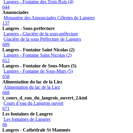
Langres - Fontaine des Trois Rois (4)
644
Annonciades
Monastère des Annonciades Célestes de Langres
137
Langres - Sous-préfecture
Langres - Glacière de la sous-préfecture
Glacière de la sous Préfecture de Langres
609
Langres - Fontaine Saint Nicolas (2)
Langres - Fontaine Saint Nicolas (2)
612
Langres - Fontaine de Sous-Murs (5)
Langres - Fontaine de Sous-Murs (5)
658
Alimentation du lac de la Liez
Alimentation du lac de la Liez
668
t_cours_d_eau_du_langrois_ouvert_2.kml
Cours d’eau du Langrois ouvert
671
Les fontaines de Langres
Les fontaines de Langres
66
Langres - Cathédrale St Mammès