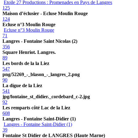
Etoile 27 Productions : Promenades en Pays de Langres
125
Maison d’éclusier - Ecluse Moulin Rouge
124
Ecluse n°3 Moulin Rouge
Ecluse n°3 Moulin Rouge
71
Langres - Fontaine Saint Nicolas (2)
356
Square Henriot. Langres.
89
Les bords de la la Liez
547
png/52269_-_blason_-_langres_2.png
90
La digue de la Liez
541
jpg/fontaine_st_didier._cordebard_c-2.jpg
92
Les remparts côté Lac de la Liez
608
Langres - Fontaine Saint-Didier (1)
Langres - Fontaine Saint-Didier (1)
39
Fontaine St Didier de LANGRES (Haute Marne)