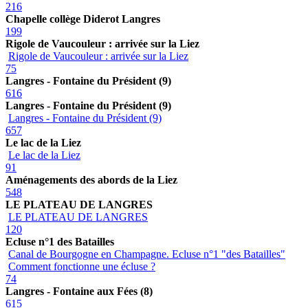
216
Chapelle collège Diderot Langres
199
Rigole de Vaucouleur : arrivée sur la Liez
Rigole de Vaucouleur : arrivée sur la Liez
75
Langres - Fontaine du Président (9)
616
Langres - Fontaine du Président (9)
Langres - Fontaine du Président (9)
657
Le lac de la Liez
Le lac de la Liez
91
Aménagements des abords de la Liez
548
LE PLATEAU DE LANGRES
LE PLATEAU DE LANGRES
120
Ecluse n°1 des Batailles
Canal de Bourgogne en Champagne. Ecluse n°1 "des Batailles"
Comment fonctionne une écluse ?
74
Langres - Fontaine aux Fées (8)
615