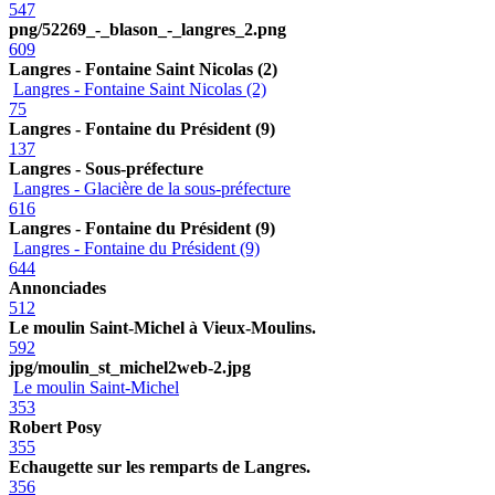
547
png/52269_-_blason_-_langres_2.png
609
Langres - Fontaine Saint Nicolas (2)
Langres - Fontaine Saint Nicolas (2)
75
Langres - Fontaine du Président (9)
137
Langres - Sous-préfecture
Langres - Glacière de la sous-préfecture
616
Langres - Fontaine du Président (9)
Langres - Fontaine du Président (9)
644
Annonciades
512
Le moulin Saint-Michel à Vieux-Moulins.
592
jpg/moulin_st_michel2web-2.jpg
Le moulin Saint-Michel
353
Robert Posy
355
Echaugette sur les remparts de Langres.
356