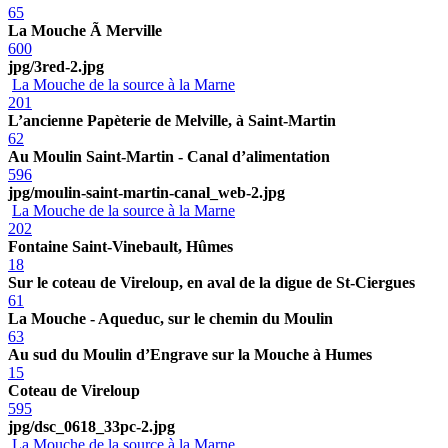
65
La Mouche Ã Merville
600
jpg/3red-2.jpg
La Mouche de la source à la Marne
201
L’ancienne Papèterie de Melville, à Saint-Martin
62
Au Moulin Saint-Martin - Canal d’alimentation
596
jpg/moulin-saint-martin-canal_web-2.jpg
La Mouche de la source à la Marne
202
Fontaine Saint-Vinebault, Hûmes
18
Sur le coteau de Vireloup, en aval de la digue de St-Ciergues
61
La Mouche - Aqueduc, sur le chemin du Moulin
63
Au sud du Moulin d’Engrave sur la Mouche à Humes
15
Coteau de Vireloup
595
jpg/dsc_0618_33pc-2.jpg
La Mouche de la source à la Marne