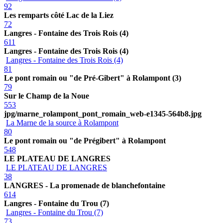
92
Les remparts côté Lac de la Liez
72
Langres - Fontaine des Trois Rois (4)
611
Langres - Fontaine des Trois Rois (4)
Langres - Fontaine des Trois Rois (4)
81
Le pont romain ou "de Pré-Gibert" à Rolampont (3)
79
Sur le Champ de la Noue
553
jpg/marne_rolampont_pont_romain_web-e1345-564b8.jpg
La Marne de la source à Rolampont
80
Le pont romain ou "de Prégibert" à Rolampont
548
LE PLATEAU DE LANGRES
LE PLATEAU DE LANGRES
38
LANGRES - La promenade de blanchefontaine
614
Langres - Fontaine du Trou (7)
Langres - Fontaine du Trou (7)
73