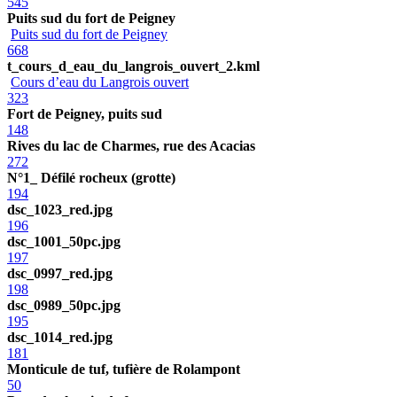
545
Puits sud du fort de Peigney
Puits sud du fort de Peigney
668
t_cours_d_eau_du_langrois_ouvert_2.kml
Cours d’eau du Langrois ouvert
323
Fort de Peigney, puits sud
148
Rives du lac de Charmes, rue des Acacias
272
N°1_ Défilé rocheux (grotte)
194
dsc_1023_red.jpg
196
dsc_1001_50pc.jpg
197
dsc_0997_red.jpg
198
dsc_0989_50pc.jpg
195
dsc_1014_red.jpg
181
Monticule de tuf, tufière de Rolampont
50