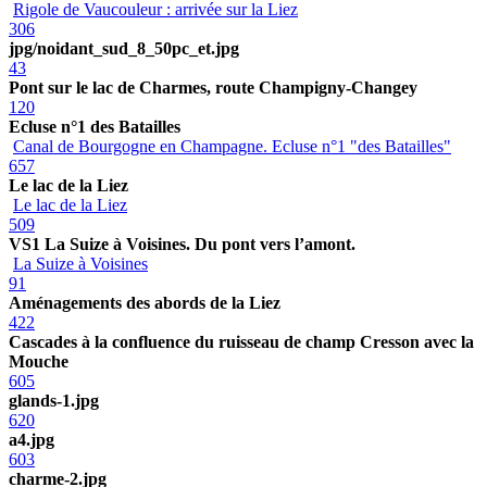
Rigole de Vaucouleur : arrivée sur la Liez
306
jpg/noidant_sud_8_50pc_et.jpg
43
Pont sur le lac de Charmes, route Champigny-Changey
120
Ecluse n°1 des Batailles
Canal de Bourgogne en Champagne. Ecluse n°1 "des Batailles"
657
Le lac de la Liez
Le lac de la Liez
509
VS1 La Suize à Voisines. Du pont vers l’amont.
La Suize à Voisines
91
Aménagements des abords de la Liez
422
Cascades à la confluence du ruisseau de champ Cresson avec la
Mouche
605
glands-1.jpg
620
a4.jpg
603
charme-2.jpg