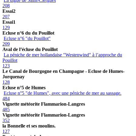
La digue de Saint-Ciergues
208
Essai2
207
Essai1
129
Ecluse n°6 du du Pouillot
Ecluse n°6 "du Pouillot"
209
Aval de l’écluse du Pouillot
La péniche de mer hollandaise "Westenwind" à l’approche du
Pouillot
123
Le Canal de Bourgogne en Champagne - Ecluse de Humes-
Jorquenay
128
Ecluse n°5 de Humes
Ecluse n°5 "de Humes", avec une péniche de mer au sassage.
484
Vignette météorite Flammarion-Langres
485
Vignette météorite Flammarion-Langres
352
la Bonnelle et ses moulins.
127