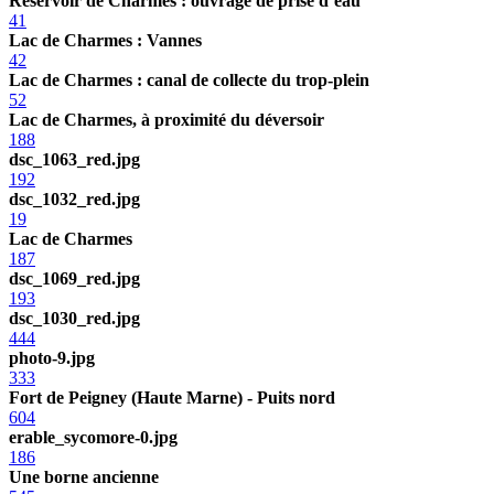
Réservoir de Charmes : ouvrage de prise d’eau
41
Lac de Charmes : Vannes
42
Lac de Charmes : canal de collecte du trop-plein
52
Lac de Charmes, à proximité du déversoir
188
dsc_1063_red.jpg
192
dsc_1032_red.jpg
19
Lac de Charmes
187
dsc_1069_red.jpg
193
dsc_1030_red.jpg
444
photo-9.jpg
333
Fort de Peigney (Haute Marne) - Puits nord
604
erable_sycomore-0.jpg
186
Une borne ancienne