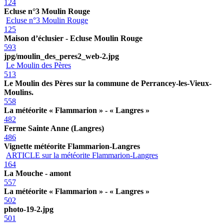
124
Ecluse n°3 Moulin Rouge
Ecluse n°3 Moulin Rouge
125
Maison d’éclusier - Ecluse Moulin Rouge
593
jpg/moulin_des_peres2_web-2.jpg
Le Moulin des Pères
513
Le Moulin des Pères sur la commune de Perrancey-les-Vieux-
Moulins.
558
La météorite « Flammarion » - « Langres »
482
Ferme Sainte Anne (Langres)
486
Vignette météorite Flammarion-Langres
ARTICLE sur la météorite Flammarion-Langres
164
La Mouche - amont
557
La météorite « Flammarion » - « Langres »
502
photo-19-2.jpg
501