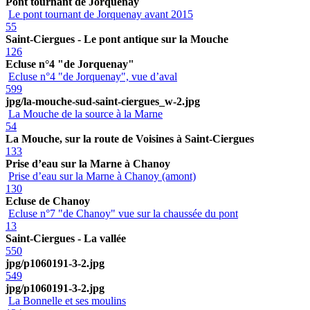
Pont tournant de Jorquenay
Le pont tournant de Jorquenay avant 2015
55
Saint-Ciergues - Le pont antique sur la Mouche
126
Ecluse n°4 "de Jorquenay"
Ecluse n°4 "de Jorquenay", vue d’aval
599
jpg/la-mouche-sud-saint-ciergues_w-2.jpg
La Mouche de la source à la Marne
54
La Mouche, sur la route de Voisines à Saint-Ciergues
133
Prise d’eau sur la Marne à Chanoy
Prise d’eau sur la Marne à Chanoy (amont)
130
Ecluse de Chanoy
Ecluse n°7 "de Chanoy" vue sur la chaussée du pont
13
Saint-Ciergues - La vallée
550
jpg/p1060191-3-2.jpg
549
jpg/p1060191-3-2.jpg
La Bonnelle et ses moulins