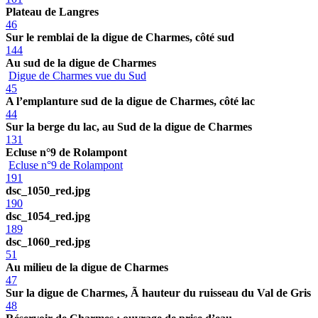
Plateau de Langres
46
Sur le remblai de la digue de Charmes, côté sud
144
Au sud de la digue de Charmes
Digue de Charmes vue du Sud
45
A l’emplanture sud de la digue de Charmes, côté lac
44
Sur la berge du lac, au Sud de la digue de Charmes
131
Ecluse n°9 de Rolampont
Ecluse n°9 de Rolampont
191
dsc_1050_red.jpg
190
dsc_1054_red.jpg
189
dsc_1060_red.jpg
51
Au milieu de la digue de Charmes
47
Sur la digue de Charmes, Ã hauteur du ruisseau du Val de Gris
48