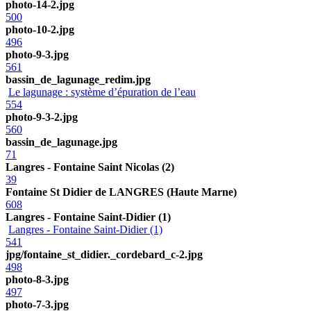
photo-14-2.jpg
500
photo-10-2.jpg
496
photo-9-3.jpg
561
bassin_de_lagunage_redim.jpg
Le lagunage : système d’épuration de l’eau
554
photo-9-3-2.jpg
560
bassin_de_lagunage.jpg
71
Langres - Fontaine Saint Nicolas (2)
39
Fontaine St Didier de LANGRES (Haute Marne)
608
Langres - Fontaine Saint-Didier (1)
Langres - Fontaine Saint-Didier (1)
541
jpg/fontaine_st_didier._cordebard_c-2.jpg
498
photo-8-3.jpg
497
photo-7-3.jpg