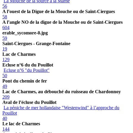
La Mouche de la source à la Marne
56
A l’ouest de la Digue de la Mouche ou de Saint-Ciergues
58
A l’angle NO de la digue de la Mouche ou de Saint-Ciergues
604
erable_sycomore-0.jpg
59
Saint-Ciergues - Grange-Fontaine
19
Lac de Charmes
129
Ecluse n°6 du du Pouillot
Ecluse n°6 "du Pouillot"
50
Pont du chemin de fer
49
Lac de Charmes, au débouché du ruisseau de Chardonnoy
209
Aval de l’écluse du Pouillot
La péniche de mer hollandaise "Westenwind" à l’approche du
Pouillot
40
Le lac de Charmes
144