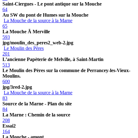
Saint-Ciergues - Le pont antique sur la Mouche
64
Au SW du pont de Humes sur la Mouche
La Mouche de la source à la Marne
65
La Mouche Ã Merville
593
jpg/moulin_des_peres2_web-2.jpg
Le Moulin des Pères
201
L’ancienne Papèterie de Melville, à Saint-Martin
513
Le Moulin des Pères sur la commune de Perrancey-les-Vieux-
Moulins.
600
jpg/3red-2.jpg
La Mouche de la source à la Marne
83
Source de la Marne - Plan du site
84
La Marne : Chemin de la source
208
Essai2
164
La Mouche - amont