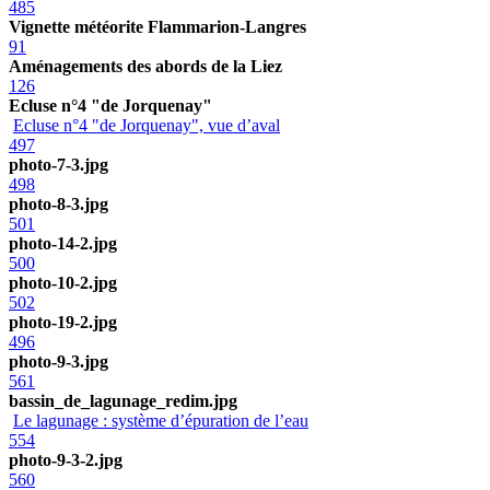
485
Vignette météorite Flammarion-Langres
91
Aménagements des abords de la Liez
126
Ecluse n°4 "de Jorquenay"
Ecluse n°4 "de Jorquenay", vue d’aval
497
photo-7-3.jpg
498
photo-8-3.jpg
501
photo-14-2.jpg
500
photo-10-2.jpg
502
photo-19-2.jpg
496
photo-9-3.jpg
561
bassin_de_lagunage_redim.jpg
Le lagunage : système d’épuration de l’eau
554
photo-9-3-2.jpg
560