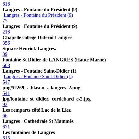
616
Langres - Fontaine du Président (9)
Langres - Fontaine du Président (9)
75
Langres - Fontaine du Président (9)
216
Chapelle collège Diderot Langres
356
Square Henriot. Langres.
39
Fontaine St Didier de LANGRES (Haute Marne)
608
Langres - Fontaine Saint-Didier (1)
Langres - Fontaine Saint-Didier (1)
547
png/52269_-_blason_-_langres_2.png
541
jpg/fontaine_st_didier._cordebard_c-2.jpg
92
Les remparts côté Lac de la Liez
66
Langres - Cathédrale St Mammès
671
Les fontaines de Langres
615