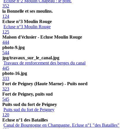
Ecluse n°2 Moulin Chapeau : le pont.
352
la Bonnelle et ses moulins.
124
Ecluse n°3 Moulin Rouge
Ecluse n°3 Moulin Rouge
125
Maison d’éclusier - Ecluse Moulin Rouge
444
photo-9.jpg
544
jpg/travaux_sur_le_canal.jpg
Travaux de renforcement des berges du canal
445
photo-16.jpg
333
Fort de Peigney (Haute Marne) - Puits nord
323
Fort de Peigney, puits sud
545
Puits sud du fort de Peigney
Puits sud du fort de Peigney
120
Ecluse n°1 des Batailles
Canal de Bourgogne en Champagne. Ecluse n°1 "des Batailles"