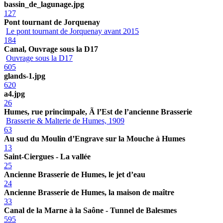
bassin_de_lagunage.jpg
127
Pont tournant de Jorquenay
Le pont tournant de Jorquenay avant 2015
184
Canal, Ouvrage sous la D17
Ouvrage sous la D17
605
glands-1.jpg
620
a4.jpg
26
Humes, rue princimpale, Ã l’Est de l’ancienne Brasserie
Brasserie & Malterie de Humes, 1909
63
Au sud du Moulin d’Engrave sur la Mouche à Humes
13
Saint-Ciergues - La vallée
25
Ancienne Brasserie de Humes, le jet d’eau
24
Ancienne Brasserie de Humes, la maison de maître
33
Canal de la Marne à la Saône - Tunnel de Balesmes
595