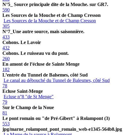
N°5_ Source principale dite de la Mouche. sur GR7.
590
Les Sources de la Mouche et de Champ Cresson
Les Sources de la Mouche et de Champ Cresson
305
N°7_Une autre source, mais saisonnière.
433
Cohons. Le Lavoir
432
Cohons. Le ruisseau vu du pont.
260
En amont de l’écluse de Sainte Menge
182
L’entrée du Tunnel de Balsemes, côté Sud
Le canal au débouché du Tunnel de Balesmes, côté Sud
78
Ecluse Saint-Menge
Ecluse n°8 "de St Menge"
79
Sur le Champ de la Noue
81
Le pont romain ou "de Pré-Gibert" à Rolampont (3)
553
jpg/marne_rolampont_pont_romain_web-e1345-564b8.jpg
La Marne de la source à Rolampont