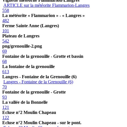
Vignette météorite Flammarion-Langres
ARTICLE sur la météorite Flammarion-Langres
558
La météorite « Flammarion » - « Langres »
482
Ferme Sainte Anne (Langres)
101
Plateau de Langres
542
png/grenouille-2.png
69
Fontaine de la grenouille - Grotte et bassin
68
La fontaine de la grenouille
613
Langres - Fontaine de la Grenouille (6)
Langres - Fontaine de la Grenouille (6)
70
Fontaine de la grenouille - Grotte
93
La vallée de la Bonnelle
121
Ecluse n°2 Moulin Chapeau
122
Ecluse n°2 Moulin Chapeau - sur le pont.