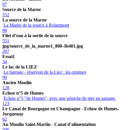
97
Source de la Marne
552
La source de la Marne
La Marne de la source à Rolampont
98
Filet d’eau à la sortie de la source
551
jpg/source_de_la_marne1_800-3b481.jpg
207
Essai1
34
Le lac de la LIEZ
Le barrage - réservoir de la Liez : les origines
99
Ancien Moulin
128
Ecluse n°5 de Humes
Ecluse n°5 "de Humes", avec une péniche de mer au sassage.
123
Le Canal de Bourgogne en Champagne - Ecluse de Humes-
Jorquenay
62
Au Moulin Saint-Martin - Canal d’alimentation
596