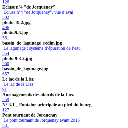
126
Ecluse n°4 "de Jorquenay"
Ecluse n°4 "de Jorquenay", vue d’aval
502
photo-19-2.jpg
496
photo-9-3.jpg
561
bassin_de_lagunage_redim.jpg
Le lagunage : système d’épuration de l’eau
554
photo-9-3-2.jpg
560
bassin_de_lagunage.jpg
657
Le lac de la Liez
Le lac de la Liez
91
Aménagements des abords de la Liez
259
N° 3-1 _ Fontaine principale au pied du bourg.
127
Pont tournant de Jorquenay
Le pont tournant de Jorquenay avant 2015
531