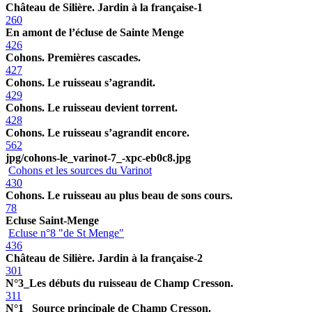
Château de Silière. Jardin à la française-1
260
En amont de l’écluse de Sainte Menge
426
Cohons. Premières cascades.
427
Cohons. Le ruisseau s’agrandit.
429
Cohons. Le ruisseau devient torrent.
428
Cohons. Le ruisseau s’agrandit encore.
562
jpg/cohons-le_varinot-7_-xpc-eb0c8.jpg
Cohons et les sources du Varinot
430
Cohons. Le ruisseau au plus beau de sons cours.
78
Ecluse Saint-Menge
Ecluse n°8 "de St Menge"
436
Château de Silière. Jardin à la française-2
301
N°3_Les débuts du ruisseau de Champ Cresson.
311
N°1_ Source principale de Champ Cresson.