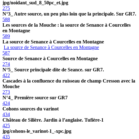
jpg/noidant_sud_8_50pc_et.jpg
275
N°3_ Autre source, un peu plus loin que la principale. Sur GR7.
588
Les sources de la Mouche : la source de Senance à Courcelles
en Montagne
589
La source de Senance à Courcelles en Montagne
La source de Senance à Courcelles en Montagne
587
Source de Senance à Courcelles en Montagne
274
N°5_ Source principale dite de Seance. sur GR7.
422
Cascades à la confluence du ruisseau de champ Cresson avec la
Mouche
273
N°4_ Première source sur GR7
424
Cohons sources du varinot
434
Château de Silière. Jardin à l’anglaise. Tufière-1
425
jpg/cohons-le_varinot-1_-xpc.jpg
435