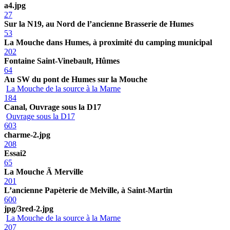
a4.jpg
27
Sur la N19, au Nord de l’ancienne Brasserie de Humes
53
La Mouche dans Humes, à proximité du camping municipal
202
Fontaine Saint-Vinebault, Hûmes
64
Au SW du pont de Humes sur la Mouche
La Mouche de la source à la Marne
184
Canal, Ouvrage sous la D17
Ouvrage sous la D17
603
charme-2.jpg
208
Essai2
65
La Mouche Ã Merville
201
L’ancienne Papèterie de Melville, à Saint-Martin
600
jpg/3red-2.jpg
La Mouche de la source à la Marne
207