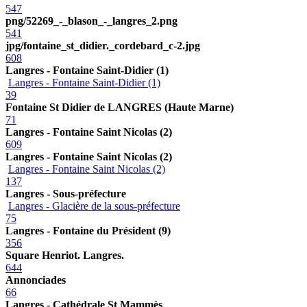
547
png/52269_-_blason_-_langres_2.png
541
jpg/fontaine_st_didier._cordebard_c-2.jpg
608
Langres - Fontaine Saint-Didier (1)
Langres - Fontaine Saint-Didier (1)
39
Fontaine St Didier de LANGRES (Haute Marne)
71
Langres - Fontaine Saint Nicolas (2)
609
Langres - Fontaine Saint Nicolas (2)
Langres - Fontaine Saint Nicolas (2)
137
Langres - Sous-préfecture
Langres - Glacière de la sous-préfecture
75
Langres - Fontaine du Président (9)
356
Square Henriot. Langres.
644
Annonciades
66
Langres - Cathédrale St Mammès