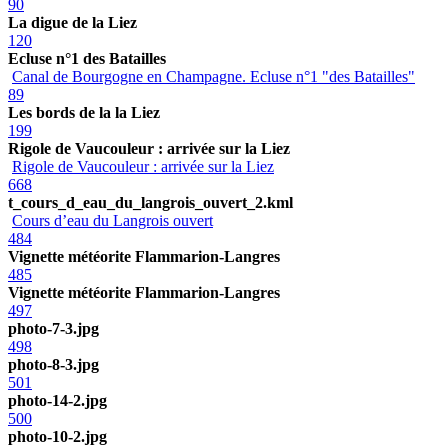
90
La digue de la Liez
120
Ecluse n°1 des Batailles
Canal de Bourgogne en Champagne. Ecluse n°1 "des Batailles"
89
Les bords de la la Liez
199
Rigole de Vaucouleur : arrivée sur la Liez
Rigole de Vaucouleur : arrivée sur la Liez
668
t_cours_d_eau_du_langrois_ouvert_2.kml
Cours d’eau du Langrois ouvert
484
Vignette météorite Flammarion-Langres
485
Vignette météorite Flammarion-Langres
497
photo-7-3.jpg
498
photo-8-3.jpg
501
photo-14-2.jpg
500
photo-10-2.jpg