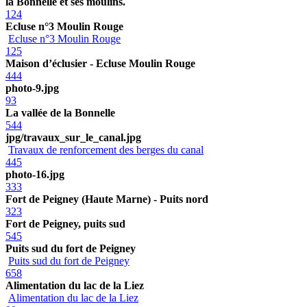
la Bonnelle et ses moulins.
124
Ecluse n°3 Moulin Rouge
Ecluse n°3 Moulin Rouge
125
Maison d’éclusier - Ecluse Moulin Rouge
444
photo-9.jpg
93
La vallée de la Bonnelle
544
jpg/travaux_sur_le_canal.jpg
Travaux de renforcement des berges du canal
445
photo-16.jpg
333
Fort de Peigney (Haute Marne) - Puits nord
323
Fort de Peigney, puits sud
545
Puits sud du fort de Peigney
Puits sud du fort de Peigney
658
Alimentation du lac de la Liez
Alimentation du lac de la Liez