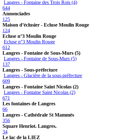
Langres - Fontaine des Trois Rois (4)
644
Annonciades
125
Maison d’éclusier - Ecluse Moulin Rouge
124
Ecluse n°3 Moulin Rouge
Ecluse n°3 Moulin Rouge
612
Langres - Fontaine de Sous-Murs (5)
Langres - Fontaine de Sous-Murs (5)
137
Langres - Sous-préfecture
Langres - Glacière de la sous-préfecture
609
Langres - Fontaine Saint Nicolas (2)
Langres - Fontaine Saint Nicolas (2)
671
Les fontaines de Langres
66
Langres - Cathédrale St Mammès
356
Square Henriot. Langres.
34
Le lac de la LIEZ