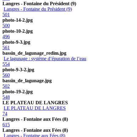
Langres - Fontaine du Président (9)
Langres - Fontaine du Président (9)
501
photo-14-2.jpg
500
photo-10-2.jpg
496
photo-9-3.jpg
561
bassin_de_lagunage_redim.jpg
Le lagunage : système d’épuration de l’eau
554
photo-9-3-2.jpg
560
bassin_de_lagunage.jpg
502
photo-19-2.jpg
548
LE PLATEAU DE LANGRES
LE PLATEAU DE LANGRES
74
Langres - Fontaine aux Fées (8)
615
Langres - Fontaine aux Fées (8)
Langres - Fontaine aux Fées (8)