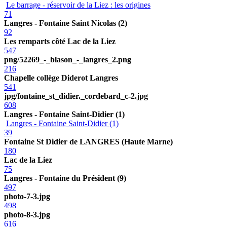
Le barrage - réservoir de la Liez : les origines
71
Langres - Fontaine Saint Nicolas (2)
92
Les remparts côté Lac de la Liez
547
png/52269_-_blason_-_langres_2.png
216
Chapelle collège Diderot Langres
541
jpg/fontaine_st_didier._cordebard_c-2.jpg
608
Langres - Fontaine Saint-Didier (1)
Langres - Fontaine Saint-Didier (1)
39
Fontaine St Didier de LANGRES (Haute Marne)
180
Lac de la Liez
75
Langres - Fontaine du Président (9)
497
photo-7-3.jpg
498
photo-8-3.jpg
616