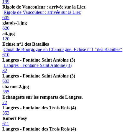
199
Rigole de Vaucouleur : arrivée sur la Liez
Rigole de Vaucouleur : arrivée sur la Liez
605
glands-1.jpg
620
a4.jpg
120
Ecluse n°1 des Batailles
Canal de Bourgogne en Champagne. Ecluse n°1 "des Batailles"
610
Langres - Fontaine Saint Antoine (3)
Langres - Fontaine Saint Antoine (3)
82
Langres - Fontaine Saint Antoine (3)
603
charme-2.jpg
355
Echaugette sur les remparts de Langres.
72
Langres - Fontaine des Trois Rois (4)
353
Robert Posy
611
Langres - Fontaine des Trois Rois (4)