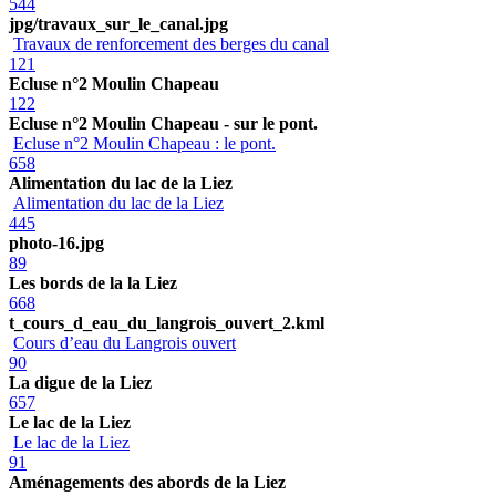
544
jpg/travaux_sur_le_canal.jpg
Travaux de renforcement des berges du canal
121
Ecluse n°2 Moulin Chapeau
122
Ecluse n°2 Moulin Chapeau - sur le pont.
Ecluse n°2 Moulin Chapeau : le pont.
658
Alimentation du lac de la Liez
Alimentation du lac de la Liez
445
photo-16.jpg
89
Les bords de la la Liez
668
t_cours_d_eau_du_langrois_ouvert_2.kml
Cours d’eau du Langrois ouvert
90
La digue de la Liez
657
Le lac de la Liez
Le lac de la Liez
91
Aménagements des abords de la Liez