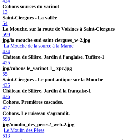
424
Cohons sources du varinot
13
Saint-Ciergues - La vallée
54
La Mouche, sur la route de Voisines à Saint-Ciergues
599
jpg/la-mouche-sud-saint-ciergues_w-2.jpg
La Mouche de la source à la Marne
434
Château de Silière. Jardin à l’anglaise. Tufière-1
425
jpg/cohons-le_varinot-1_-xpc.jpg
55
Saint-Ciergues - Le pont antique sur la Mouche
435
Château de Silière. Jardin à la française-1
426
Cohons. Premières cascades.
427
Cohons. Le ruisseau s’agrandit.
593
jpg/moulin_des_peres2_web-2.jpg
Le Moulin des Pères
513