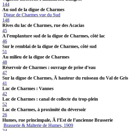
144
Au sud de la digue de Charmes
Digue de Charmes vue du Sud
148
Rives du lac de Charmes, rue des Acacias
45
A l’emplanture sud de la digue de Charmes, côté lac
46
Sur le remblai de la digue de Charmes, côté sud
51
Au milieu de la digue de Charmes
48
Réservoir de Charmes : ouvrage de prise d’eau
47
Sur la digue de Charmes, Ã hauteur du ruisseau du Val de Gris
41
Lac de Charmes : Vannes
42
Lac de Charmes : canal de collecte du trop-plein
52
Lac de Charmes, à proximité du déversoir
26
Humes, rue princimpale, Ã l’Est de l’ancienne Brasserie
Brasserie & Malterie de Humes, 1909
24