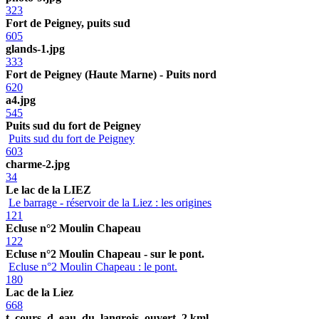
323
Fort de Peigney, puits sud
605
glands-1.jpg
333
Fort de Peigney (Haute Marne) - Puits nord
620
a4.jpg
545
Puits sud du fort de Peigney
Puits sud du fort de Peigney
603
charme-2.jpg
34
Le lac de la LIEZ
Le barrage - réservoir de la Liez : les origines
121
Ecluse n°2 Moulin Chapeau
122
Ecluse n°2 Moulin Chapeau - sur le pont.
Ecluse n°2 Moulin Chapeau : le pont.
180
Lac de la Liez
668
t_cours_d_eau_du_langrois_ouvert_2.kml