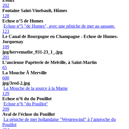
Essai1
202
Fontaine Saint-Vinebault, Hûmes
128
Ecluse n°5 de Humes
Ecluse n°5 "de Humes", avec une péniche de mer au sassage.
123
Le Canal de Bourgogne en Champagne - Ecluse de Humes-
Jorquenay
109
jpg/hervemathe_931-23_1_.jpg
201
L’ancienne Papèterie de Melville, à Saint-Martin
65
La Mouche Ã Merville
600
jpg/3red-2.jpg
La Mouche de la source à la Marne
129
Ecluse n°6 du du Pouillot
Ecluse n°6 "du Pouillot"
209
Aval de l’écluse du Pouillot
La péniche de mer hollandaise "Westenwind" à l’approche du
Pouillot