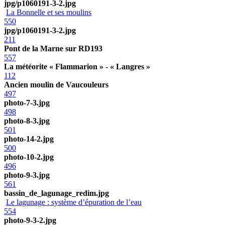
jpg/p1060191-3-2.jpg
La Bonnelle et ses moulins
550
jpg/p1060191-3-2.jpg
211
Pont de la Marne sur RD193
557
La météorite « Flammarion » - « Langres »
112
Ancien moulin de Vaucouleurs
497
photo-7-3.jpg
498
photo-8-3.jpg
501
photo-14-2.jpg
500
photo-10-2.jpg
496
photo-9-3.jpg
561
bassin_de_lagunage_redim.jpg
Le lagunage : système d’épuration de l’eau
554
photo-9-3-2.jpg