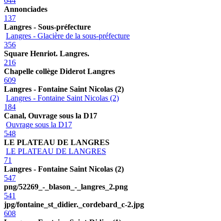
644
Annonciades
137
Langres - Sous-préfecture
Langres - Glacière de la sous-préfecture
356
Square Henriot. Langres.
216
Chapelle collège Diderot Langres
609
Langres - Fontaine Saint Nicolas (2)
Langres - Fontaine Saint Nicolas (2)
184
Canal, Ouvrage sous la D17
Ouvrage sous la D17
548
LE PLATEAU DE LANGRES
LE PLATEAU DE LANGRES
71
Langres - Fontaine Saint Nicolas (2)
547
png/52269_-_blason_-_langres_2.png
541
jpg/fontaine_st_didier._cordebard_c-2.jpg
608