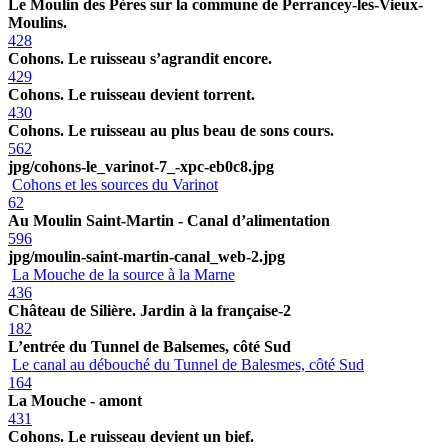
Le Moulin des Pères sur la commune de Perrancey-les-Vieux-
Moulins.
428
Cohons. Le ruisseau s’agrandit encore.
429
Cohons. Le ruisseau devient torrent.
430
Cohons. Le ruisseau au plus beau de sons cours.
562
jpg/cohons-le_varinot-7_-xpc-eb0c8.jpg
Cohons et les sources du Varinot
62
Au Moulin Saint-Martin - Canal d’alimentation
596
jpg/moulin-saint-martin-canal_web-2.jpg
La Mouche de la source à la Marne
436
Château de Silière. Jardin à la française-2
182
L’entrée du Tunnel de Balsemes, côté Sud
Le canal au débouché du Tunnel de Balesmes, côté Sud
164
La Mouche - amont
431
Cohons. Le ruisseau devient un bief.