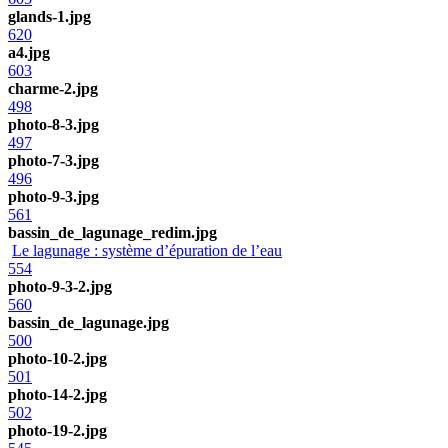
glands-1.jpg
620
a4.jpg
603
charme-2.jpg
498
photo-8-3.jpg
497
photo-7-3.jpg
496
photo-9-3.jpg
561
bassin_de_lagunage_redim.jpg
Le lagunage : système d’épuration de l’eau
554
photo-9-3-2.jpg
560
bassin_de_lagunage.jpg
500
photo-10-2.jpg
501
photo-14-2.jpg
502
photo-19-2.jpg