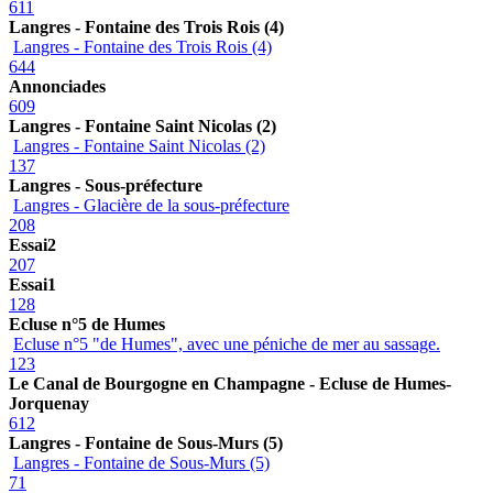
611
Langres - Fontaine des Trois Rois (4)
Langres - Fontaine des Trois Rois (4)
644
Annonciades
609
Langres - Fontaine Saint Nicolas (2)
Langres - Fontaine Saint Nicolas (2)
137
Langres - Sous-préfecture
Langres - Glacière de la sous-préfecture
208
Essai2
207
Essai1
128
Ecluse n°5 de Humes
Ecluse n°5 "de Humes", avec une péniche de mer au sassage.
123
Le Canal de Bourgogne en Champagne - Ecluse de Humes-
Jorquenay
612
Langres - Fontaine de Sous-Murs (5)
Langres - Fontaine de Sous-Murs (5)
71