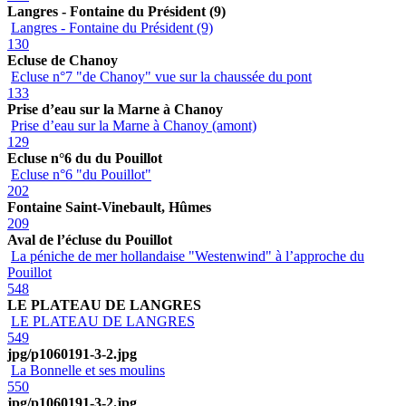
Langres - Fontaine du Président (9)
Langres - Fontaine du Président (9)
130
Ecluse de Chanoy
Ecluse n°7 "de Chanoy" vue sur la chaussée du pont
133
Prise d’eau sur la Marne à Chanoy
Prise d’eau sur la Marne à Chanoy (amont)
129
Ecluse n°6 du du Pouillot
Ecluse n°6 "du Pouillot"
202
Fontaine Saint-Vinebault, Hûmes
209
Aval de l’écluse du Pouillot
La péniche de mer hollandaise "Westenwind" à l’approche du
Pouillot
548
LE PLATEAU DE LANGRES
LE PLATEAU DE LANGRES
549
jpg/p1060191-3-2.jpg
La Bonnelle et ses moulins
550
jpg/p1060191-3-2.jpg