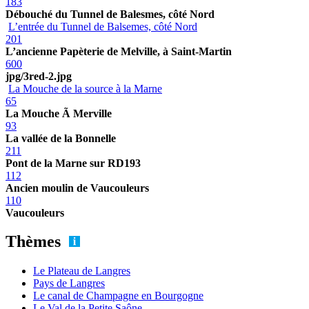
183
Débouché du Tunnel de Balesmes, côté Nord
L’entrée du Tunnel de Balsemes, côté Nord
201
L’ancienne Papèterie de Melville, à Saint-Martin
600
jpg/3red-2.jpg
La Mouche de la source à la Marne
65
La Mouche Ã Merville
93
La vallée de la Bonnelle
211
Pont de la Marne sur RD193
112
Ancien moulin de Vaucouleurs
110
Vaucouleurs
Thèmes
Le Plateau de Langres
Pays de Langres
Le canal de Champagne en Bourgogne
Le Val de la Petite Saône