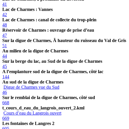
41
Lac de Charmes : Vannes
42
Lac de Charmes : canal de collecte du trop-plein
48
Réservoir de Charmes : ouvrage de prise d’eau
47
Sur la digue de Charmes, Ã hauteur du ruisseau du Val de Gris
51
Au milieu de la digue de Charmes
44
Sur la berge du lac, au Sud de la digue de Charmes
45
A l’emplanture sud de la digue de Charmes, côté lac
144
Au sud de la digue de Charmes
Digue de Charmes vue du Sud
46
Sur le remblai de la digue de Charmes, côté sud
668
t_cours_d_eau_du_langrois_ouvert_2.kml
Cours d’eau du Langrois ouvert
669
Les fontaines de Langres 2
605