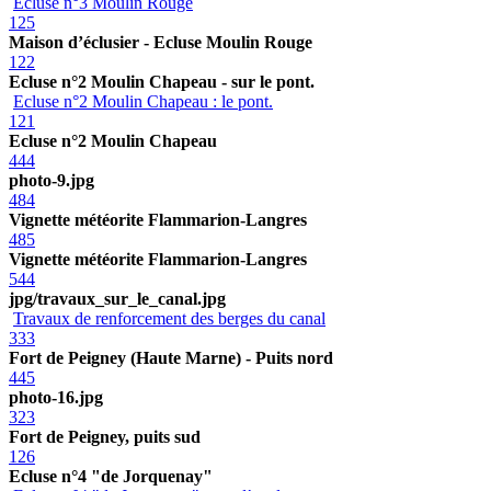
Ecluse n°3 Moulin Rouge
125
Maison d’éclusier - Ecluse Moulin Rouge
122
Ecluse n°2 Moulin Chapeau - sur le pont.
Ecluse n°2 Moulin Chapeau : le pont.
121
Ecluse n°2 Moulin Chapeau
444
photo-9.jpg
484
Vignette météorite Flammarion-Langres
485
Vignette météorite Flammarion-Langres
544
jpg/travaux_sur_le_canal.jpg
Travaux de renforcement des berges du canal
333
Fort de Peigney (Haute Marne) - Puits nord
445
photo-16.jpg
323
Fort de Peigney, puits sud
126
Ecluse n°4 "de Jorquenay"