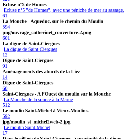
Ecluse n°5 de Humes
Ecluse n°5 "de Humes", avec une péniche de mer au sassage.
61
La Mouche - Aqueduc, sur le chemin du Moulin
594
png/ouvrage_catherinet_couverture-2.png
601
La digue de Saint-Ciergues
La digue de Saint-Ciergues
12
Digue de Saint-Ciergues
91
Aménagements des abords de la Liez
14
Digue de Saint-Ciergues
60
Saint-Ciergues - A l’Ouest du moulin sur la Mouche
La Mouche de la source à la Marne
512
Le moulin Saint-Michel à Vieux-Moulins.
592
jpg/moulin_st_michel2web-2.jpg
Le moulin Saint-Michel
17
Dans le village de Saint-Ciergues, à proximité de la digue.