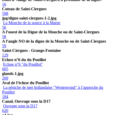
16
Coteau de Saint-Ciergues
598
jpg/digue-saint-ciergues-1-2.jpg
La Mouche de la source à la Marne
56
A l’ouest de la Digue de la Mouche ou de Saint-Ciergues
58
A l’angle NO de la digue de la Mouche ou de Saint-Ciergues
59
Saint-Ciergues - Grange-Fontaine
129
Ecluse n°6 du du Pouillot
Ecluse n°6 "du Pouillot"
605
glands-1.jpg
209
Aval de l’écluse du Pouillot
La péniche de mer hollandaise "Westenwind" à l’approche du
Pouillot
184
Canal, Ouvrage sous la D17
Ouvrage sous la D17
620