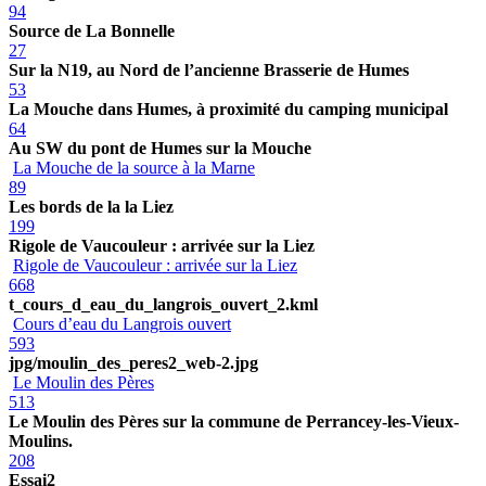
94
Source de La Bonnelle
27
Sur la N19, au Nord de l’ancienne Brasserie de Humes
53
La Mouche dans Humes, à proximité du camping municipal
64
Au SW du pont de Humes sur la Mouche
La Mouche de la source à la Marne
89
Les bords de la la Liez
199
Rigole de Vaucouleur : arrivée sur la Liez
Rigole de Vaucouleur : arrivée sur la Liez
668
t_cours_d_eau_du_langrois_ouvert_2.kml
Cours d’eau du Langrois ouvert
593
jpg/moulin_des_peres2_web-2.jpg
Le Moulin des Pères
513
Le Moulin des Pères sur la commune de Perrancey-les-Vieux-
Moulins.
208
Essai2