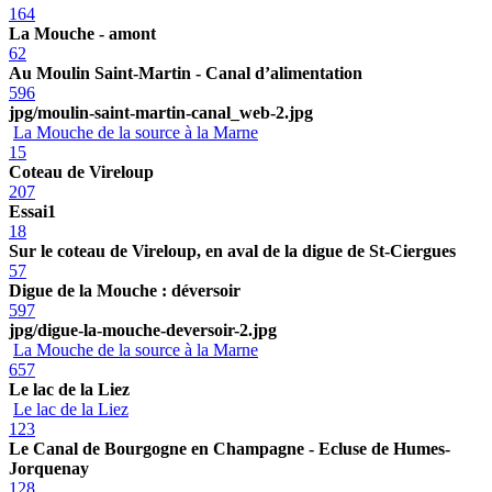
164
La Mouche - amont
62
Au Moulin Saint-Martin - Canal d’alimentation
596
jpg/moulin-saint-martin-canal_web-2.jpg
La Mouche de la source à la Marne
15
Coteau de Vireloup
207
Essai1
18
Sur le coteau de Vireloup, en aval de la digue de St-Ciergues
57
Digue de la Mouche : déversoir
597
jpg/digue-la-mouche-deversoir-2.jpg
La Mouche de la source à la Marne
657
Le lac de la Liez
Le lac de la Liez
123
Le Canal de Bourgogne en Champagne - Ecluse de Humes-
Jorquenay
128