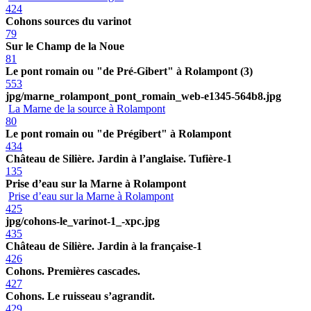
424
Cohons sources du varinot
79
Sur le Champ de la Noue
81
Le pont romain ou "de Pré-Gibert" à Rolampont (3)
553
jpg/marne_rolampont_pont_romain_web-e1345-564b8.jpg
La Marne de la source à Rolampont
80
Le pont romain ou "de Prégibert" à Rolampont
434
Château de Silière. Jardin à l’anglaise. Tufière-1
135
Prise d’eau sur la Marne à Rolampont
Prise d’eau sur la Marne à Rolampont
425
jpg/cohons-le_varinot-1_-xpc.jpg
435
Château de Silière. Jardin à la française-1
426
Cohons. Premières cascades.
427
Cohons. Le ruisseau s’agrandit.
429