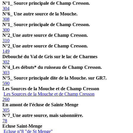
N°1_ Source principale de Champ Cresson.
304
N°6_ Une autre source de la Mouche.
308
N°1_ Source principale de Champ Cresson.
300
N°2_Une autre source de Champ Cresson.
310
N°2_Une autre source de Champ Cresson.
149
Débouché du Val de Gris sur le lac de Charmes
302
N°4_Les débuts* du ruisseau de Champ Cresson.
303
N°5_ Source principale dite de la Mouche. sur GR7.
590
Les Sources de la Mouche et de Champ Cresson
Les Sources de la Mouche et de Champ Cresson
260
En amont de l’écluse de Sainte Menge
305
N°7_Une autre source, mais saisonnière.
78
Ecluse Saint-Menge
Ecluse n°8 "de St Menge"