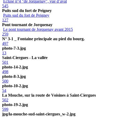
Ecluse n°4 "de Jorquenay", vue d’aval
545
Puits sud du fort de Peigney
Puits sud du fort de Peigney
127
Pont tournant de Jorquenay
Le pont tournant de Jorquenay avant 2015
259
N° 3-1 _ Fontaine principale au pied du bourg.
497
photo-7-3.jpg
13
Saint-Ciergues - La vallée
501
photo-14-2.jpg
498
photo-8-3.jpg
500
photo-10-2.jpg
54
La Mouche, sur la route de Voisines à Saint-Ciergues
502
photo-19-2.jpg
599
jpg/la-mouche-sud-saint-ciergues_w-2.jpg