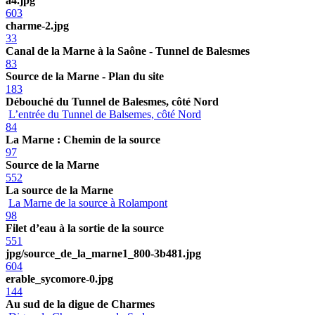
a4.jpg
603
charme-2.jpg
33
Canal de la Marne à la Saône - Tunnel de Balesmes
83
Source de la Marne - Plan du site
183
Débouché du Tunnel de Balesmes, côté Nord
L’entrée du Tunnel de Balsemes, côté Nord
84
La Marne : Chemin de la source
97
Source de la Marne
552
La source de la Marne
La Marne de la source à Rolampont
98
Filet d’eau à la sortie de la source
551
jpg/source_de_la_marne1_800-3b481.jpg
604
erable_sycomore-0.jpg
144
Au sud de la digue de Charmes