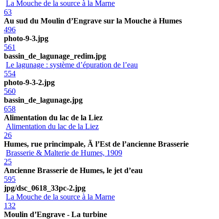
La Mouche de la source à la Marne
63
Au sud du Moulin d’Engrave sur la Mouche à Humes
496
photo-9-3.jpg
561
bassin_de_lagunage_redim.jpg
Le lagunage : système d’épuration de l’eau
554
photo-9-3-2.jpg
560
bassin_de_lagunage.jpg
658
Alimentation du lac de la Liez
Alimentation du lac de la Liez
26
Humes, rue princimpale, Ã l’Est de l’ancienne Brasserie
Brasserie & Malterie de Humes, 1909
25
Ancienne Brasserie de Humes, le jet d’eau
595
jpg/dsc_0618_33pc-2.jpg
La Mouche de la source à la Marne
132
Moulin d’Engrave - La turbine