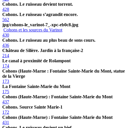
Cohons. Le ruisseau devient torrent.
428
Cohons. Le ruisseau s’agrandit encore.
562
jpg/cohons-le_varinot-7_-xpc-eb0c8.jpg
Cohons et les sources du Varinot
430
Cohons. Le ruisseau au plus beau de sons cours.
436
Château de Silière. Jardin à la française-2
214
Le canal à proximité de Rolampont
174
Cohons (Haute-Marne : Fontaine Sainte-Marie du Mont, statue
de la Vierge
173
La Fontaine Sainte-Marie du Mont
175
Cohons (Haute-Marne) : Fontaine Sainte-Marie du Mont
437
Cohons. Source Sainte Marie-1
172
Cohons (Haute-Marne) : Fontaine Sainte-Marie du Mont
431
Cohons. Le ruisseau devient un bief.