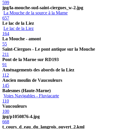
599
jpg/la-mouche-sud-saint-ciergues_w-2.jpg
La Mouche de la source à la Marne
657
Le lac de la Liez
Le lac de la Liez
164
La Mouche - amont
55
Saint-Ciergues - Le pont antique sur la Mouche
211
Pont de la Marne sur RD193
91
Aménagements des abords de la Liez
112
Ancien moulin de Vaucouleurs
145
Balesmes (Haute-Marne)
Voies Navigables - Fluviacarte
110
Vaucouleurs
100
jpg/p1050876-4.jpg
668
t_cours_d_eau_du_langrois_ouvert_2.kml