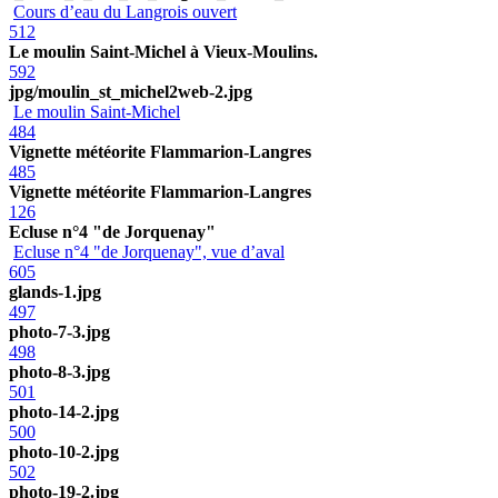
Cours d’eau du Langrois ouvert
512
Le moulin Saint-Michel à Vieux-Moulins.
592
jpg/moulin_st_michel2web-2.jpg
Le moulin Saint-Michel
484
Vignette météorite Flammarion-Langres
485
Vignette météorite Flammarion-Langres
126
Ecluse n°4 "de Jorquenay"
Ecluse n°4 "de Jorquenay", vue d’aval
605
glands-1.jpg
497
photo-7-3.jpg
498
photo-8-3.jpg
501
photo-14-2.jpg
500
photo-10-2.jpg
502
photo-19-2.jpg