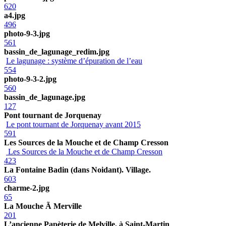
620
a4.jpg
496
photo-9-3.jpg
561
bassin_de_lagunage_redim.jpg
Le lagunage : système d’épuration de l’eau
554
photo-9-3-2.jpg
560
bassin_de_lagunage.jpg
127
Pont tournant de Jorquenay
Le pont tournant de Jorquenay avant 2015
591
Les Sources de la Mouche et de Champ Cresson
Les Sources de la Mouche et de Champ Cresson
423
La Fontaine Badin (dans Noidant). Village.
603
charme-2.jpg
65
La Mouche Ã Merville
201
L’ancienne Papèterie de Melville, à Saint-Martin