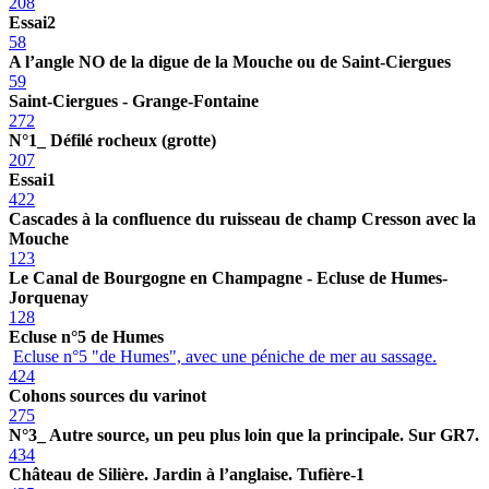
208
Essai2
58
A l’angle NO de la digue de la Mouche ou de Saint-Ciergues
59
Saint-Ciergues - Grange-Fontaine
272
N°1_ Défilé rocheux (grotte)
207
Essai1
422
Cascades à la confluence du ruisseau de champ Cresson avec la
Mouche
123
Le Canal de Bourgogne en Champagne - Ecluse de Humes-
Jorquenay
128
Ecluse n°5 de Humes
Ecluse n°5 "de Humes", avec une péniche de mer au sassage.
424
Cohons sources du varinot
275
N°3_ Autre source, un peu plus loin que la principale. Sur GR7.
434
Château de Silière. Jardin à l’anglaise. Tufière-1