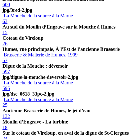
600
jpg/3red-2.jpg
La Mouche de la source à la Marne
63
Au sud du Moulin d’Engrave sur la Mouche à Humes
15
Coteau de Vireloup
26
Humes, rue princimpale, Ã l’Est de l’ancienne Brasserie
Brasserie & Malterie de Humes, 1909
57
Digue de la Mouche : déversoir
597
jpg/digue-la-mouche-deversoir-2.jpg
La Mouche de la source à la Marne
595
jpg/dsc_0618_33pc-2.jpg
La Mouche de la source à la Marne
25
Ancienne Brasserie de Humes, le jet d’eau
132
Moulin d’Engrave - La turbine
18
Sur le coteau de Vireloup, en aval de la digue de St-Ciergues
24