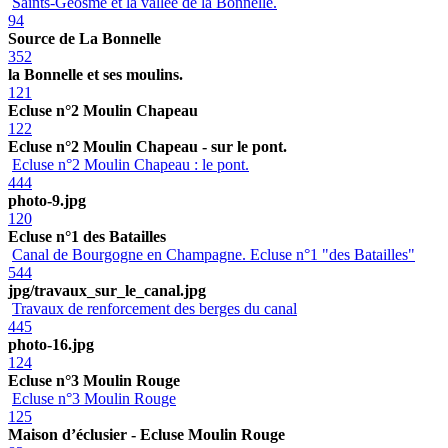
Saints-Geosme et la vallée de la Bonnelle.
94
Source de La Bonnelle
352
la Bonnelle et ses moulins.
121
Ecluse n°2 Moulin Chapeau
122
Ecluse n°2 Moulin Chapeau - sur le pont.
Ecluse n°2 Moulin Chapeau : le pont.
444
photo-9.jpg
120
Ecluse n°1 des Batailles
Canal de Bourgogne en Champagne. Ecluse n°1 "des Batailles"
544
jpg/travaux_sur_le_canal.jpg
Travaux de renforcement des berges du canal
445
photo-16.jpg
124
Ecluse n°3 Moulin Rouge
Ecluse n°3 Moulin Rouge
125
Maison d’éclusier - Ecluse Moulin Rouge