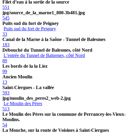
Filet d’eau à la sortie de la source
551
jpg/source_de_la_marne1_800-3b481.jpg
545
Puits sud du fort de Peigney
Puits sud du fort de Peigney
33
Canal de la Marne à la Saône - Tunnel de Balesmes
183
Débouché du Tunnel de Balesmes, côté Nord
L’entrée du Tunnel de Balsemes, côté Nord
89
Les bords de la la Liez
99
Ancien Moulin
13
Saint-Ciergues - La vallée
593
jpg/moulin_des_peres2_web-2.jpg
Le Moulin des Pères
513
Le Moulin des Pères sur la commune de Perrancey-les-Vieux-
Moulins.
54
La Mouche, sur la route de Voisines à Saint-Ciergues