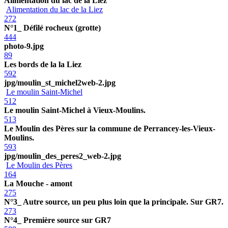
Alimentation du lac de la Liez
Alimentation du lac de la Liez
272
N°1_ Défilé rocheux (grotte)
444
photo-9.jpg
89
Les bords de la la Liez
592
jpg/moulin_st_michel2web-2.jpg
Le moulin Saint-Michel
512
Le moulin Saint-Michel à Vieux-Moulins.
513
Le Moulin des Pères sur la commune de Perrancey-les-Vieux-
Moulins.
593
jpg/moulin_des_peres2_web-2.jpg
Le Moulin des Pères
164
La Mouche - amont
275
N°3_ Autre source, un peu plus loin que la principale. Sur GR7.
273
N°4_ Première source sur GR7