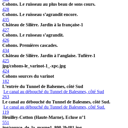
Cohons. Le ruisseau au plus beau de sons cours.
428
Cohons. Le ruisseau s’agrandit encore.
435
Château de Silière. Jardin à la française-1
427
Cohons. Le ruisseau s’agrandit.
426
Cohons. Premières cascades.
434
Château de Silière. Jardin à l’anglaise. Tufière-1
425
jpg/cohons-le_varinot-1_-xpc.jpg
424
Cohons sources du varinot
182
L’entrée du Tunnel de Balsemes, côté Sud
Le canal au débouché du Tunnel de Balesmes, côté Sud
263
Le canal au débouché du Tunnel de Balesmes, côté Sud.
Le canal au débouché du Tunnel de Balesmes, côté Sud.
119
Heuilley-Cotton (Haute-Marne), Ecluse n°1
551
jpg/source_de_la_marne1_800-3b481.jpg