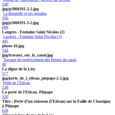
549
jpg/p1060191-3-2.jpg
La Bonnelle et ses moulins
550
jpg/p1060191-3-2.jpg
609
Langres - Fontaine Saint Nicolas (2)
Langres - Fontaine Saint Nicolas (2)
445
photo-16.jpg
544
jpg/travaux_sur_le_canal.jpg
Travaux de renforcement des berges du canal
90
La digue de la Liez
577
jpg/perte_de_l_etivau_piepape-2-2.jpg
Perte de l’Etivau
238
La perte de l’Etivau. Piépape
220
Titre : Perte d’un ruisseau (l’Etivau) sur la Faille de Chassigny
à Piépape
658