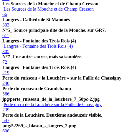
Les Sources de la Mouche et de Champ Cresson
Les Sources de la Mouche et de Champ Cresson
66
Langres - Cathédrale St Mammès
303
N°5_ Source principale dite de la Mouche. sur GR7.
611
Langres - Fontaine des Trois Rois (4)
Langres - Fontaine des Trois Rois (4)
305
N°7_Une autre source, mais saisonnière.
72
Langres - Fontaine des Trois Rois (4)
219
Perte du ruisseau « la Louchère » sur la Faille de Chassigny
240
Perte du ruisseau de Grandchamp
566
jpg/perte_ruisseau_de_la_louchere_7_50pc-2.jpg
Perte du ru de la Louchère sur la Faille de Chassigny
239
Perte de la Louchère. Deuxième andouzoir visible.
547
png/52269_-_blason_-_langres_2.png
608