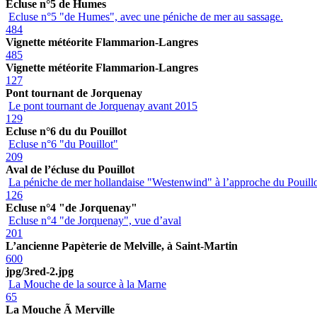
Ecluse n°5 de Humes
Ecluse n°5 "de Humes", avec une péniche de mer au sassage.
484
Vignette météorite Flammarion-Langres
485
Vignette météorite Flammarion-Langres
127
Pont tournant de Jorquenay
Le pont tournant de Jorquenay avant 2015
129
Ecluse n°6 du du Pouillot
Ecluse n°6 "du Pouillot"
209
Aval de l’écluse du Pouillot
La péniche de mer hollandaise "Westenwind" à l’approche du Pouill
126
Ecluse n°4 "de Jorquenay"
Ecluse n°4 "de Jorquenay", vue d’aval
201
L’ancienne Papèterie de Melville, à Saint-Martin
600
jpg/3red-2.jpg
La Mouche de la source à la Marne
65
La Mouche Ã Merville