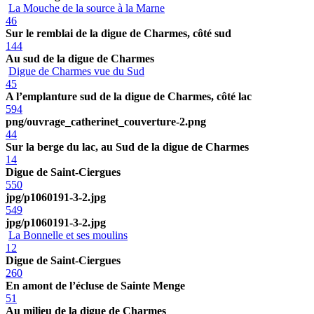
La Mouche de la source à la Marne
46
Sur le remblai de la digue de Charmes, côté sud
144
Au sud de la digue de Charmes
Digue de Charmes vue du Sud
45
A l’emplanture sud de la digue de Charmes, côté lac
594
png/ouvrage_catherinet_couverture-2.png
44
Sur la berge du lac, au Sud de la digue de Charmes
14
Digue de Saint-Ciergues
550
jpg/p1060191-3-2.jpg
549
jpg/p1060191-3-2.jpg
La Bonnelle et ses moulins
12
Digue de Saint-Ciergues
260
En amont de l’écluse de Sainte Menge
51
Au milieu de la digue de Charmes