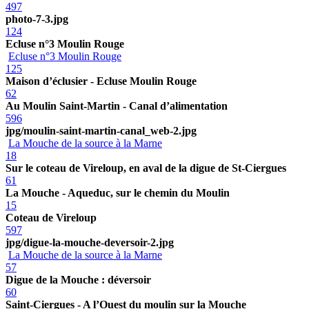
497
photo-7-3.jpg
124
Ecluse n°3 Moulin Rouge
Ecluse n°3 Moulin Rouge
125
Maison d’éclusier - Ecluse Moulin Rouge
62
Au Moulin Saint-Martin - Canal d’alimentation
596
jpg/moulin-saint-martin-canal_web-2.jpg
La Mouche de la source à la Marne
18
Sur le coteau de Vireloup, en aval de la digue de St-Ciergues
61
La Mouche - Aqueduc, sur le chemin du Moulin
15
Coteau de Vireloup
597
jpg/digue-la-mouche-deversoir-2.jpg
La Mouche de la source à la Marne
57
Digue de la Mouche : déversoir
60
Saint-Ciergues - A l’Ouest du moulin sur la Mouche