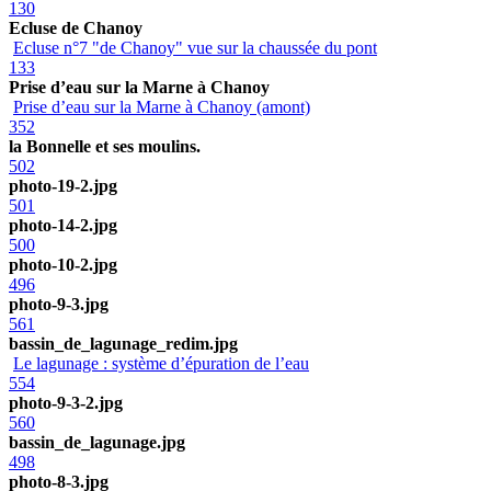
130
Ecluse de Chanoy
Ecluse n°7 "de Chanoy" vue sur la chaussée du pont
133
Prise d’eau sur la Marne à Chanoy
Prise d’eau sur la Marne à Chanoy (amont)
352
la Bonnelle et ses moulins.
502
photo-19-2.jpg
501
photo-14-2.jpg
500
photo-10-2.jpg
496
photo-9-3.jpg
561
bassin_de_lagunage_redim.jpg
Le lagunage : système d’épuration de l’eau
554
photo-9-3-2.jpg
560
bassin_de_lagunage.jpg
498
photo-8-3.jpg