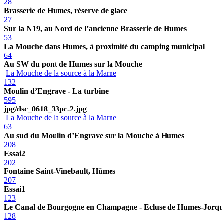
28
Brasserie de Humes, réserve de glace
27
Sur la N19, au Nord de l’ancienne Brasserie de Humes
53
La Mouche dans Humes, à proximité du camping municipal
64
Au SW du pont de Humes sur la Mouche
La Mouche de la source à la Marne
132
Moulin d’Engrave - La turbine
595
jpg/dsc_0618_33pc-2.jpg
La Mouche de la source à la Marne
63
Au sud du Moulin d’Engrave sur la Mouche à Humes
208
Essai2
202
Fontaine Saint-Vinebault, Hûmes
207
Essai1
123
Le Canal de Bourgogne en Champagne - Ecluse de Humes-Jorq
128