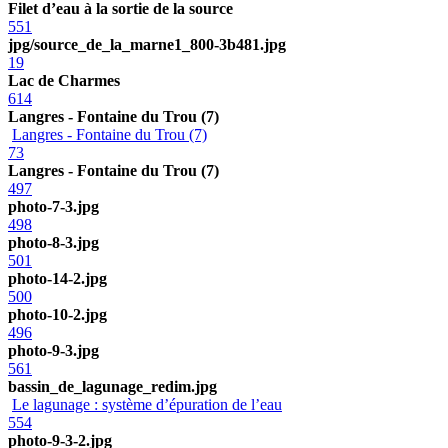
Filet d’eau à la sortie de la source
551
jpg/source_de_la_marne1_800-3b481.jpg
19
Lac de Charmes
614
Langres - Fontaine du Trou (7)
Langres - Fontaine du Trou (7)
73
Langres - Fontaine du Trou (7)
497
photo-7-3.jpg
498
photo-8-3.jpg
501
photo-14-2.jpg
500
photo-10-2.jpg
496
photo-9-3.jpg
561
bassin_de_lagunage_redim.jpg
Le lagunage : système d’épuration de l’eau
554
photo-9-3-2.jpg