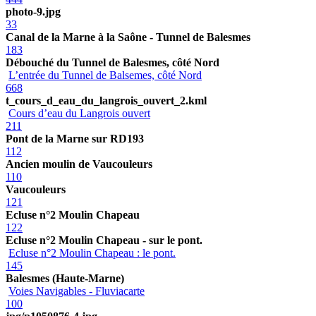
photo-9.jpg
33
Canal de la Marne à la Saône - Tunnel de Balesmes
183
Débouché du Tunnel de Balesmes, côté Nord
L’entrée du Tunnel de Balsemes, côté Nord
668
t_cours_d_eau_du_langrois_ouvert_2.kml
Cours d’eau du Langrois ouvert
211
Pont de la Marne sur RD193
112
Ancien moulin de Vaucouleurs
110
Vaucouleurs
121
Ecluse n°2 Moulin Chapeau
122
Ecluse n°2 Moulin Chapeau - sur le pont.
Ecluse n°2 Moulin Chapeau : le pont.
145
Balesmes (Haute-Marne)
Voies Navigables - Fluviacarte
100