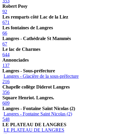
353
Robert Posy
92
Les remparts côté Lac de la Liez
671
Les fontaines de Langres
66
Langres - Cathédrale St Mammès
67
Le lac de Charmes
644
Annonciades
137
Langres - Sous-préfecture
Langres - Glacière de la sous-préfecture
216
Chapelle collège Diderot Langres
356
Square Henriot. Langres.
609
Langres - Fontaine Saint Nicolas (2)
Langres - Fontaine Saint Nicolas (2)
548
LE PLATEAU DE LANGRES
LE PLATEAU DE LANGRES