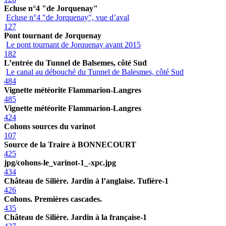
Ecluse n°4 "de Jorquenay"
Ecluse n°4 "de Jorquenay", vue d’aval
127
Pont tournant de Jorquenay
Le pont tournant de Jorquenay avant 2015
182
L’entrée du Tunnel de Balsemes, côté Sud
Le canal au débouché du Tunnel de Balesmes, côté Sud
484
Vignette météorite Flammarion-Langres
485
Vignette météorite Flammarion-Langres
424
Cohons sources du varinot
107
Source de la Traire à BONNECOURT
425
jpg/cohons-le_varinot-1_-xpc.jpg
434
Château de Silière. Jardin à l’anglaise. Tufière-1
426
Cohons. Premières cascades.
435
Château de Silière. Jardin à la française-1