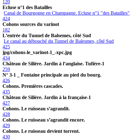
120
Ecluse n°1 des Batailles
Canal de Bourgogne en Champagne. Ecluse n°1 "des Batailles"
424
Cohons sources du varinot
182
L’entrée du Tunnel de Balsemes, côté Sud
Le canal au débouché du Tunnel de Balesmes, côté Sud
425
jpg/cohons-le_varinot-1_-xpc.jpg
434
Château de Silière. Jardin à l’anglaise. Tufière-1
259
N° 3-1 _ Fontaine principale au pied du bourg.
426
Cohons. Premières cascades.
435
Château de Silière. Jardin à la française-1
427
Cohons. Le ruisseau s’agrandit.
428
Cohons. Le ruisseau s’agrandit encore.
429
Cohons. Le ruisseau devient torrent.
430