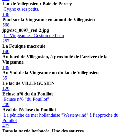
Lac de Villegusien : Baie de Percey
Cygne et ses petits.
138
Pont sur la Vingeanne en amont de Villegusien
568
jpg/dsc_0097_red-2.jpg
La Vingeanne - Gestion de l’eau
257
La Foulque macroule
140
Au bord de Villegusien, à proximité de l’arrivée de la
Vingeanne
139
Au Sud de la Vingeanne ou du lac de Villegusien
35
Le lac de VILLEGUSIEN
129
Ecluse n°6 du du Pouillot
Ecluse n°6 "du Pouillot"
209
Aval de l’écluse du Pouillot
La péniche de mer hollandaise "Westenwind" à l’approche du
Pouillot
477
Dans la partie herbacée. Une des sources.