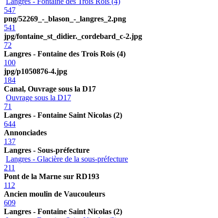
Langres - Fontaine des Trois Rois (4)
547
png/52269_-_blason_-_langres_2.png
541
jpg/fontaine_st_didier._cordebard_c-2.jpg
72
Langres - Fontaine des Trois Rois (4)
100
jpg/p1050876-4.jpg
184
Canal, Ouvrage sous la D17
Ouvrage sous la D17
71
Langres - Fontaine Saint Nicolas (2)
644
Annonciades
137
Langres - Sous-préfecture
Langres - Glacière de la sous-préfecture
211
Pont de la Marne sur RD193
112
Ancien moulin de Vaucouleurs
609
Langres - Fontaine Saint Nicolas (2)