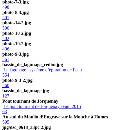
photo-7-3.jpg
498
photo-8-3.jpg
501
photo-14-2.jpg
500
photo-10-2.jpg
502
photo-19-2.jpg
496
photo-9-3.jpg
561
bassin_de_lagunage_redim.jpg
Le lagunage : système d’épuration de l’eau
554
photo-9-3-2.jpg
560
bassin_de_lagunage.jpg
127
Pont tournant de Jorquenay
Le pont tournant de Jorquenay avant 2015
63
Au sud du Moulin d’Engrave sur la Mouche à Humes
595
jpg/dsc_0618_33pc-2.jpg