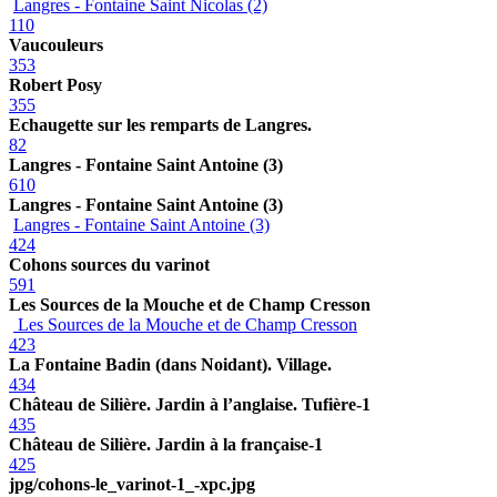
Langres - Fontaine Saint Nicolas (2)
110
Vaucouleurs
353
Robert Posy
355
Echaugette sur les remparts de Langres.
82
Langres - Fontaine Saint Antoine (3)
610
Langres - Fontaine Saint Antoine (3)
Langres - Fontaine Saint Antoine (3)
424
Cohons sources du varinot
591
Les Sources de la Mouche et de Champ Cresson
Les Sources de la Mouche et de Champ Cresson
423
La Fontaine Badin (dans Noidant). Village.
434
Château de Silière. Jardin à l’anglaise. Tufière-1
435
Château de Silière. Jardin à la française-1
425
jpg/cohons-le_varinot-1_-xpc.jpg