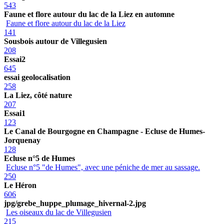
543
Faune et flore autour du lac de la Liez en automne
Faune et flore autour du lac de la Liez
141
Sousbois autour de Villegusien
208
Essai2
645
essai geolocalisation
258
La Liez, côté nature
207
Essai1
123
Le Canal de Bourgogne en Champagne - Ecluse de Humes-
Jorquenay
128
Ecluse n°5 de Humes
Ecluse n°5 "de Humes", avec une péniche de mer au sassage.
250
Le Héron
606
jpg/grebe_huppe_plumage_hivernal-2.jpg
Les oiseaux du lac de Villegusien
215