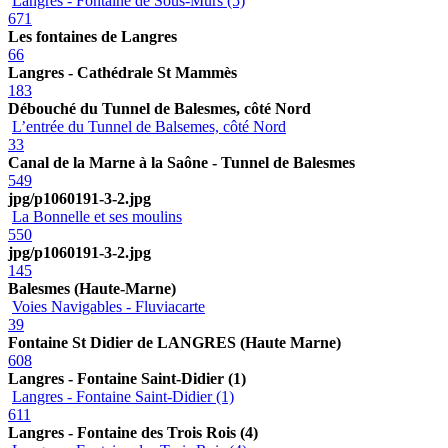
Langres - Fontaine de Sous-Murs (5)
671
Les fontaines de Langres
66
Langres - Cathédrale St Mammès
183
Débouché du Tunnel de Balesmes, côté Nord
L’entrée du Tunnel de Balsemes, côté Nord
33
Canal de la Marne à la Saône - Tunnel de Balesmes
549
jpg/p1060191-3-2.jpg
La Bonnelle et ses moulins
550
jpg/p1060191-3-2.jpg
145
Balesmes (Haute-Marne)
Voies Navigables - Fluviacarte
39
Fontaine St Didier de LANGRES (Haute Marne)
608
Langres - Fontaine Saint-Didier (1)
Langres - Fontaine Saint-Didier (1)
611
Langres - Fontaine des Trois Rois (4)