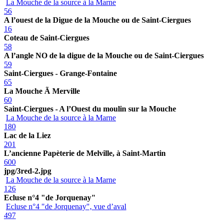
La Mouche de la source à la Marne
56
A l’ouest de la Digue de la Mouche ou de Saint-Ciergues
16
Coteau de Saint-Ciergues
58
A l’angle NO de la digue de la Mouche ou de Saint-Ciergues
59
Saint-Ciergues - Grange-Fontaine
65
La Mouche Ã Merville
60
Saint-Ciergues - A l’Ouest du moulin sur la Mouche
La Mouche de la source à la Marne
180
Lac de la Liez
201
L’ancienne Papèterie de Melville, à Saint-Martin
600
jpg/3red-2.jpg
La Mouche de la source à la Marne
126
Ecluse n°4 "de Jorquenay"
Ecluse n°4 "de Jorquenay", vue d’aval
497