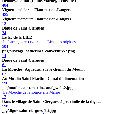
Heuilley-Cotton (Haute-Marne), Ecluse n°1
484
Vignette météorite Flammarion-Langres
485
Vignette météorite Flammarion-Langres
12
Digue de Saint-Ciergues
34
Le lac de la LIEZ
Le barrage - réservoir de la Liez : les origines
594
png/ouvrage_catherinet_couverture-2.png
14
Digue de Saint-Ciergues
61
La Mouche - Aqueduc, sur le chemin du Moulin
62
Au Moulin Saint-Martin - Canal d’alimentation
596
jpg/moulin-saint-martin-canal_web-2.jpg
La Mouche de la source à la Marne
17
Dans le village de Saint-Ciergues, à proximité de la digue.
598
jpg/digue-saint-ciergues-1-2.jpg