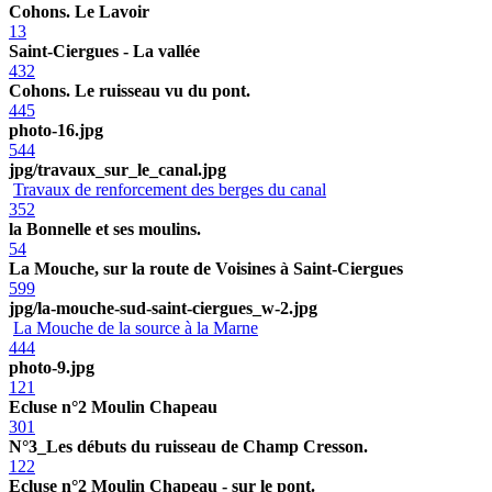
Cohons. Le Lavoir
13
Saint-Ciergues - La vallée
432
Cohons. Le ruisseau vu du pont.
445
photo-16.jpg
544
jpg/travaux_sur_le_canal.jpg
Travaux de renforcement des berges du canal
352
la Bonnelle et ses moulins.
54
La Mouche, sur la route de Voisines à Saint-Ciergues
599
jpg/la-mouche-sud-saint-ciergues_w-2.jpg
La Mouche de la source à la Marne
444
photo-9.jpg
121
Ecluse n°2 Moulin Chapeau
301
N°3_Les débuts du ruisseau de Champ Cresson.
122
Ecluse n°2 Moulin Chapeau - sur le pont.