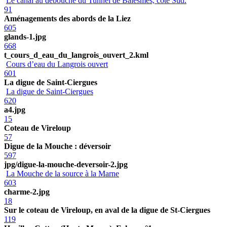
Le canal au débouché du Tunnel de Balesmes, côté Sud.
91
Aménagements des abords de la Liez
605
glands-1.jpg
668
t_cours_d_eau_du_langrois_ouvert_2.kml
Cours d’eau du Langrois ouvert
601
La digue de Saint-Ciergues
La digue de Saint-Ciergues
620
a4.jpg
15
Coteau de Vireloup
57
Digue de la Mouche : déversoir
597
jpg/digue-la-mouche-deversoir-2.jpg
La Mouche de la source à la Marne
603
charme-2.jpg
18
Sur le coteau de Vireloup, en aval de la digue de St-Ciergues
119