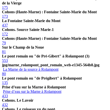
de la Vierge
175
Cohons (Haute-Marne) : Fontaine Sainte-Marie du Mont
173
La Fontaine Sainte-Marie du Mont
437
Cohons. Source Sainte Marie-1
172
Cohons (Haute-Marne) : Fontaine Sainte-Marie du Mont
79
Sur le Champ de la Noue
81
Le pont romain ou "de Pré-Gibert" à Rolampont (3)
553
jpg/marne_rolampont_pont_romain_web-e1345-564b8.jpg
La Marne de la source à Rolampont
80
Le pont romain ou "de Prégibert" à Rolampont
135
Prise d’eau sur la Marne à Rolampont
Prise d’eau sur la Marne à Rolampont
433
Cohons. Le Lavoir
432
Cohons. Le ruisseau vu du pont.