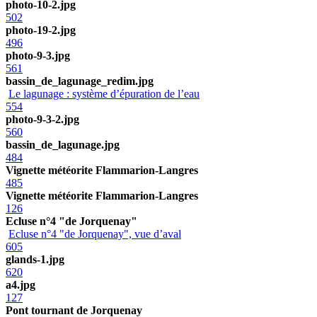
photo-10-2.jpg
502
photo-19-2.jpg
496
photo-9-3.jpg
561
bassin_de_lagunage_redim.jpg
Le lagunage : système d’épuration de l’eau
554
photo-9-3-2.jpg
560
bassin_de_lagunage.jpg
484
Vignette météorite Flammarion-Langres
485
Vignette météorite Flammarion-Langres
126
Ecluse n°4 "de Jorquenay"
Ecluse n°4 "de Jorquenay", vue d’aval
605
glands-1.jpg
620
a4.jpg
127
Pont tournant de Jorquenay