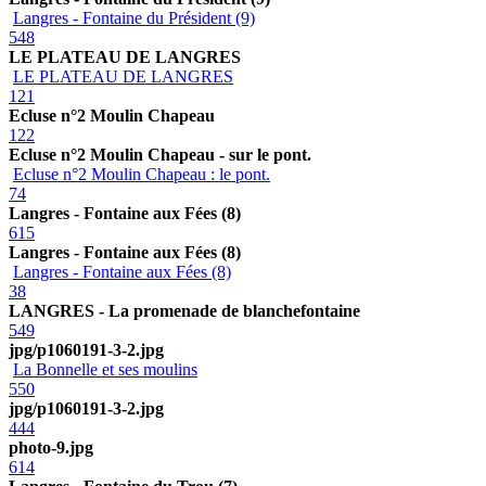
Langres - Fontaine du Président (9)
548
LE PLATEAU DE LANGRES
LE PLATEAU DE LANGRES
121
Ecluse n°2 Moulin Chapeau
122
Ecluse n°2 Moulin Chapeau - sur le pont.
Ecluse n°2 Moulin Chapeau : le pont.
74
Langres - Fontaine aux Fées (8)
615
Langres - Fontaine aux Fées (8)
Langres - Fontaine aux Fées (8)
38
LANGRES - La promenade de blanchefontaine
549
jpg/p1060191-3-2.jpg
La Bonnelle et ses moulins
550
jpg/p1060191-3-2.jpg
444
photo-9.jpg
614