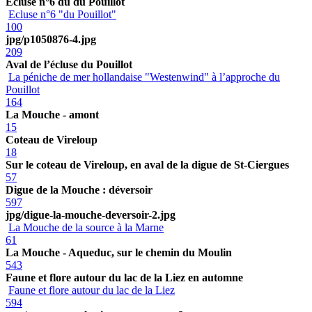
Ecluse n°6 du du Pouillot
Ecluse n°6 "du Pouillot"
100
jpg/p1050876-4.jpg
209
Aval de l’écluse du Pouillot
La péniche de mer hollandaise "Westenwind" à l’approche du
Pouillot
164
La Mouche - amont
15
Coteau de Vireloup
18
Sur le coteau de Vireloup, en aval de la digue de St-Ciergues
57
Digue de la Mouche : déversoir
597
jpg/digue-la-mouche-deversoir-2.jpg
La Mouche de la source à la Marne
61
La Mouche - Aqueduc, sur le chemin du Moulin
543
Faune et flore autour du lac de la Liez en automne
Faune et flore autour du lac de la Liez
594