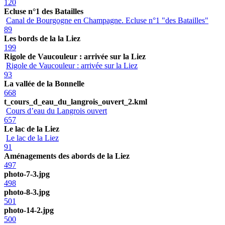
120
Ecluse n°1 des Batailles
Canal de Bourgogne en Champagne. Ecluse n°1 "des Batailles"
89
Les bords de la la Liez
199
Rigole de Vaucouleur : arrivée sur la Liez
Rigole de Vaucouleur : arrivée sur la Liez
93
La vallée de la Bonnelle
668
t_cours_d_eau_du_langrois_ouvert_2.kml
Cours d’eau du Langrois ouvert
657
Le lac de la Liez
Le lac de la Liez
91
Aménagements des abords de la Liez
497
photo-7-3.jpg
498
photo-8-3.jpg
501
photo-14-2.jpg
500