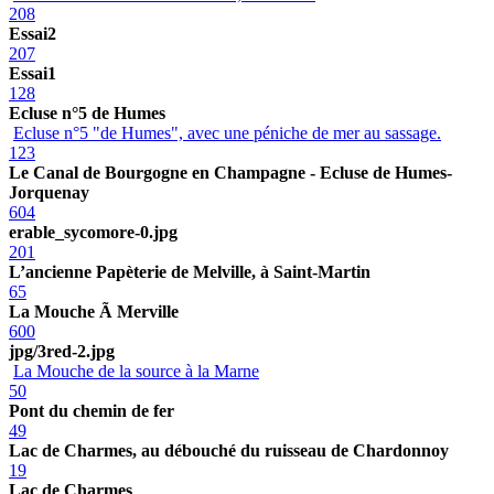
208
Essai2
207
Essai1
128
Ecluse n°5 de Humes
Ecluse n°5 "de Humes", avec une péniche de mer au sassage.
123
Le Canal de Bourgogne en Champagne - Ecluse de Humes-
Jorquenay
604
erable_sycomore-0.jpg
201
L’ancienne Papèterie de Melville, à Saint-Martin
65
La Mouche Ã Merville
600
jpg/3red-2.jpg
La Mouche de la source à la Marne
50
Pont du chemin de fer
49
Lac de Charmes, au débouché du ruisseau de Chardonnoy
19
Lac de Charmes