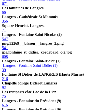
671
Les fontaines de Langres
66
Langres - Cathédrale St Mammès
356
Square Henriot. Langres.
71
Langres - Fontaine Saint Nicolas (2)
547
png/52269_-_blason_-_langres_2.png
541
jpg/fontaine_st_didier._cordebard_c-2.jpg
608
Langres - Fontaine Saint-Didier (1)
Langres - Fontaine Saint-Didier (1)
39
Fontaine St Didier de LANGRES (Haute Marne)
216
Chapelle collège Diderot Langres
92
Les remparts côté Lac de la Liez
75
Langres - Fontaine du Président (9)
616
Langres - Fontaine du Président (9)