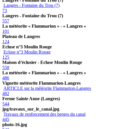
Langres - Fontaine du Trou (7)
Langres - Fontaine du Trou (7)
73
Langres - Fontaine du Trou (7)
557
La météorite « Flammarion » - « Langres »
101
Plateau de Langres
124
Ecluse n°3 Moulin Rouge
Ecluse n°3 Moulin Rouge
125
Maison d’éclusier - Ecluse Moulin Rouge
558
La météorite « Flammarion » - « Langres »
486
Vignette météorite Flammarion-Langres
ARTICLE sur la météorite Flammarion-Langres
482
Ferme Sainte Anne (Langres)
544
jpg/travaux_sur_le_canal.jpg
Travaux de renforcement des berges du canal
445
photo-16.jpg