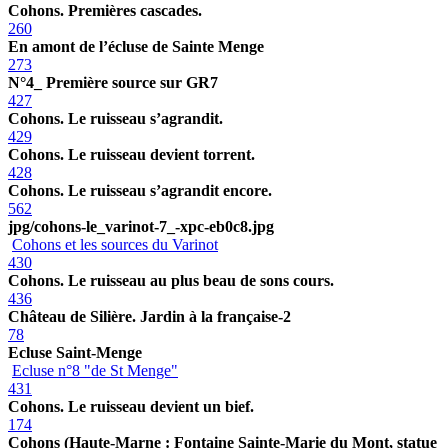
Cohons. Premières cascades.
260
En amont de l’écluse de Sainte Menge
273
N°4_ Première source sur GR7
427
Cohons. Le ruisseau s’agrandit.
429
Cohons. Le ruisseau devient torrent.
428
Cohons. Le ruisseau s’agrandit encore.
562
jpg/cohons-le_varinot-7_-xpc-eb0c8.jpg
Cohons et les sources du Varinot
430
Cohons. Le ruisseau au plus beau de sons cours.
436
Château de Silière. Jardin à la française-2
78
Ecluse Saint-Menge
Ecluse n°8 "de St Menge"
431
Cohons. Le ruisseau devient un bief.
174
Cohons (Haute-Marne : Fontaine Sainte-Marie du Mont, statue