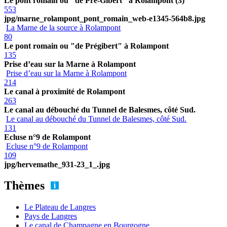
Le pont romain ou "de Pré-Gibert" à Rolampont (3)
553
jpg/marne_rolampont_pont_romain_web-e1345-564b8.jpg
La Marne de la source à Rolampont
80
Le pont romain ou "de Prégibert" à Rolampont
135
Prise d’eau sur la Marne à Rolampont
Prise d’eau sur la Marne à Rolampont
214
Le canal à proximité de Rolampont
263
Le canal au débouché du Tunnel de Balesmes, côté Sud.
Le canal au débouché du Tunnel de Balesmes, côté Sud.
131
Ecluse n°9 de Rolampont
Ecluse n°9 de Rolampont
109
jpg/hervemathe_931-23_1_.jpg
Thèmes
Le Plateau de Langres
Pays de Langres
Le canal de Champagne en Bourgogne