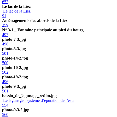
657
Le lac de la Liez
Le lac de la Liez
91
Aménagements des abords de la Liez
259
N° 3-1 _ Fontaine principale au pied du bourg.
497
photo-7-3.jpg
498
photo-8-3.jpg
501
photo-14-2.jpg
500
photo-10-2.jpg
502
photo-19-2.jpg
496
photo-9-3.jpg
561
bassin_de_lagunage_redim.jpg
Le lagunage : système d’épuration de l’eau
554
photo-9-3-2.jpg
560