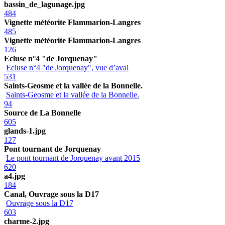
bassin_de_lagunage.jpg
484
Vignette météorite Flammarion-Langres
485
Vignette météorite Flammarion-Langres
126
Ecluse n°4 "de Jorquenay"
Ecluse n°4 "de Jorquenay", vue d’aval
531
Saints-Geosme et la vallée de la Bonnelle.
Saints-Geosme et la vallée de la Bonnelle.
94
Source de La Bonnelle
605
glands-1.jpg
127
Pont tournant de Jorquenay
Le pont tournant de Jorquenay avant 2015
620
a4.jpg
184
Canal, Ouvrage sous la D17
Ouvrage sous la D17
603
charme-2.jpg