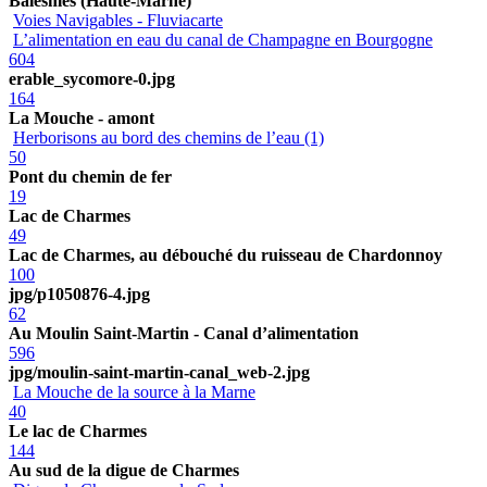
Balesmes (Haute-Marne)
Voies Navigables - Fluviacarte
L’alimentation en eau du canal de Champagne en Bourgogne
604
erable_sycomore-0.jpg
164
La Mouche - amont
Herborisons au bord des chemins de l’eau (1)
50
Pont du chemin de fer
19
Lac de Charmes
49
Lac de Charmes, au débouché du ruisseau de Chardonnoy
100
jpg/p1050876-4.jpg
62
Au Moulin Saint-Martin - Canal d’alimentation
596
jpg/moulin-saint-martin-canal_web-2.jpg
La Mouche de la source à la Marne
40
Le lac de Charmes
144
Au sud de la digue de Charmes