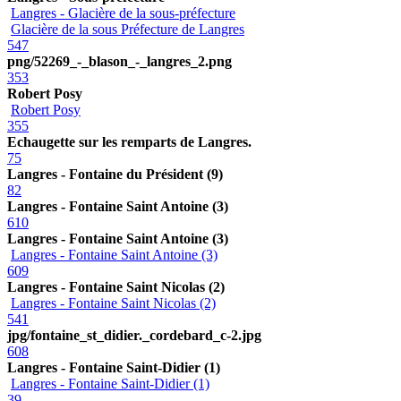
Langres - Glacière de la sous-préfecture
Glacière de la sous Préfecture de Langres
547
png/52269_-_blason_-_langres_2.png
353
Robert Posy
Robert Posy
355
Echaugette sur les remparts de Langres.
75
Langres - Fontaine du Président (9)
82
Langres - Fontaine Saint Antoine (3)
610
Langres - Fontaine Saint Antoine (3)
Langres - Fontaine Saint Antoine (3)
609
Langres - Fontaine Saint Nicolas (2)
Langres - Fontaine Saint Nicolas (2)
541
jpg/fontaine_st_didier._cordebard_c-2.jpg
608
Langres - Fontaine Saint-Didier (1)
Langres - Fontaine Saint-Didier (1)
39