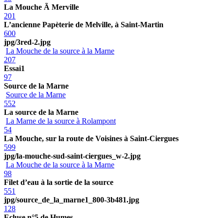
La Mouche Ã Merville
201
L’ancienne Papèterie de Melville, à Saint-Martin
600
jpg/3red-2.jpg
La Mouche de la source à la Marne
207
Essai1
97
Source de la Marne
Source de la Marne
552
La source de la Marne
La Marne de la source à Rolampont
54
La Mouche, sur la route de Voisines à Saint-Ciergues
599
jpg/la-mouche-sud-saint-ciergues_w-2.jpg
La Mouche de la source à la Marne
98
Filet d’eau à la sortie de la source
551
jpg/source_de_la_marne1_800-3b481.jpg
128
Ecluse n°5 de Humes