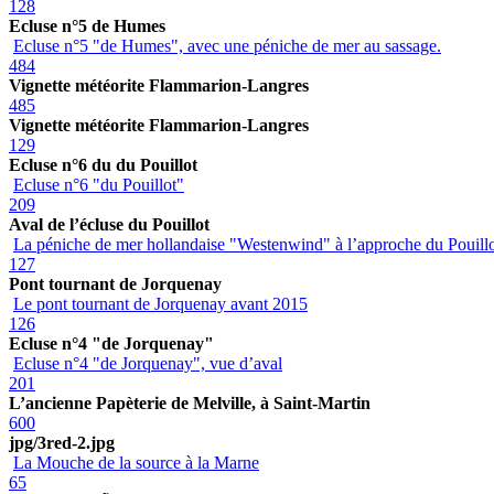
128
Ecluse n°5 de Humes
Ecluse n°5 "de Humes", avec une péniche de mer au sassage.
484
Vignette météorite Flammarion-Langres
485
Vignette météorite Flammarion-Langres
129
Ecluse n°6 du du Pouillot
Ecluse n°6 "du Pouillot"
209
Aval de l’écluse du Pouillot
La péniche de mer hollandaise "Westenwind" à l’approche du Pouill
127
Pont tournant de Jorquenay
Le pont tournant de Jorquenay avant 2015
126
Ecluse n°4 "de Jorquenay"
Ecluse n°4 "de Jorquenay", vue d’aval
201
L’ancienne Papèterie de Melville, à Saint-Martin
600
jpg/3red-2.jpg
La Mouche de la source à la Marne
65