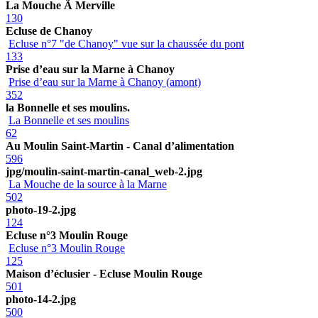
La Mouche Ã Merville
130
Ecluse de Chanoy
Ecluse n°7 "de Chanoy" vue sur la chaussée du pont
133
Prise d’eau sur la Marne à Chanoy
Prise d’eau sur la Marne à Chanoy (amont)
352
la Bonnelle et ses moulins.
La Bonnelle et ses moulins
62
Au Moulin Saint-Martin - Canal d’alimentation
596
jpg/moulin-saint-martin-canal_web-2.jpg
La Mouche de la source à la Marne
502
photo-19-2.jpg
124
Ecluse n°3 Moulin Rouge
Ecluse n°3 Moulin Rouge
125
Maison d’éclusier - Ecluse Moulin Rouge
501
photo-14-2.jpg
500