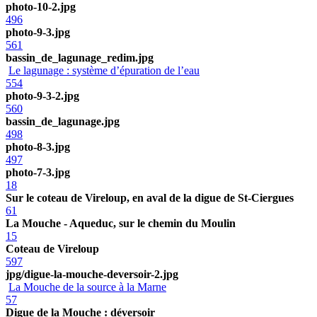
photo-10-2.jpg
496
photo-9-3.jpg
561
bassin_de_lagunage_redim.jpg
Le lagunage : système d’épuration de l’eau
554
photo-9-3-2.jpg
560
bassin_de_lagunage.jpg
498
photo-8-3.jpg
497
photo-7-3.jpg
18
Sur le coteau de Vireloup, en aval de la digue de St-Ciergues
61
La Mouche - Aqueduc, sur le chemin du Moulin
15
Coteau de Vireloup
597
jpg/digue-la-mouche-deversoir-2.jpg
La Mouche de la source à la Marne
57
Digue de la Mouche : déversoir