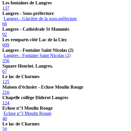
Les fontaines de Langres
137
Langres - Sous-préfecture
Langres - Glacière de la sous-préfecture
66
Langres - Cathédrale St Mammès
92
Les remparts côté Lac de la Liez
609
Langres - Fontaine Saint Nicolas (2)
Langres - Fontaine Saint Nicolas (2)
356
Square Henriot. Langres.
67
Le lac de Charmes
125
Maison d’éclusier - Ecluse Moulin Rouge
216
Chapelle collège Diderot Langres
124
Ecluse n°3 Moulin Rouge
Ecluse n°3 Moulin Rouge
40
Le lac de Charmes
50