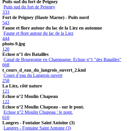
Puits sud du fort de Peigney
Puits sud du fort de Peigney
333
Fort de Peigney (Haute Marne) - Puits nord
543
Faune et flore autour du lac de la Liez en automne
Faune et flore autour du lac de la Liez
444
photo-9.jpg
120
Ecluse n°1 des Batailles
Canal de Bourgogne en Champagne. Ecluse n°1 "des Batailles"
668
t_cours_d_eau_du_langrois_ouvert_2.kml
Cours d’eau du Langrois ouvert
258
La Liez, côté nature
121
Ecluse n°2 Moulin Chapeau
122
Ecluse n°2 Moulin Chapeau - sur le pont.
Ecluse n°2 Moulin Chapeau : le pont.
610
Langres - Fontaine Saint Antoine (3)
Langres - Fontaine Saint Antoine (3)