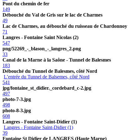
Pont du chemin de fer
149
Débouché du Val de Gris sur le lac de Charmes
49
Lac de Charmes, au débouché du ruisseau de Chardonnoy
71
Langres - Fontaine Saint Nicolas (2)
547
png/52269_-_blason_-_langres_2.png
33
Canal de la Marne à la Saône - Tunnel de Balesmes
183
Débouché du Tunnel de Balesmes, côté Nord
L’entrée du Tunnel de Balsemes, côté Nord
541
jpg/fontaine_st_didier._cordebard_c-2.jpg
497
photo-7-3.jpg
498
photo-8-3.jpg
608
Langres - Fontaine Saint-Didier (1)
Langres - Fontaine Saint-Didier (1)
39
Fontaine St Didier de LANGRES (Haute Marne)