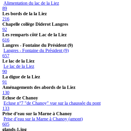
Alimentation du lac de la Liez
89
Les bords de la la Liez
216
Chapelle collège Diderot Langres
92
Les remparts côté Lac de la Liez
616
Langres - Fontaine du Président (9)
Langres - Fontaine du Président (9)
657
Le lac de la Liez
Le lac de la Liez
90
La digue de la Liez
91
Aménagements des abords de la Liez
130
Ecluse de Chanoy
Ecluse n°7 "de Chanoy" vue sur la chaussée du pont
133
Prise d’eau sur la Marne à Chanoy
Prise d’eau sur la Marne à Chanoy (amont)
605
glands-1.jpg