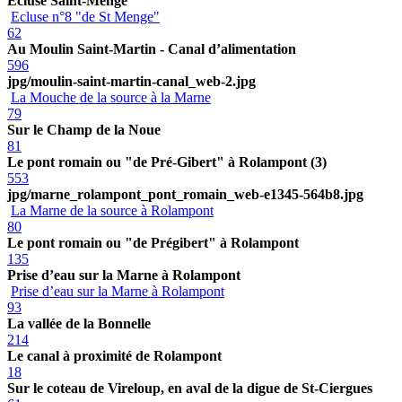
Ecluse Saint-Menge
Ecluse n°8 "de St Menge"
62
Au Moulin Saint-Martin - Canal d’alimentation
596
jpg/moulin-saint-martin-canal_web-2.jpg
La Mouche de la source à la Marne
79
Sur le Champ de la Noue
81
Le pont romain ou "de Pré-Gibert" à Rolampont (3)
553
jpg/marne_rolampont_pont_romain_web-e1345-564b8.jpg
La Marne de la source à Rolampont
80
Le pont romain ou "de Prégibert" à Rolampont
135
Prise d’eau sur la Marne à Rolampont
Prise d’eau sur la Marne à Rolampont
93
La vallée de la Bonnelle
214
Le canal à proximité de Rolampont
18
Sur le coteau de Vireloup, en aval de la digue de St-Ciergues