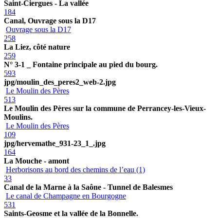
Saint-Ciergues - La vallée
184
Canal, Ouvrage sous la D17
Ouvrage sous la D17
258
La Liez, côté nature
259
N° 3-1 _ Fontaine principale au pied du bourg.
593
jpg/moulin_des_peres2_web-2.jpg
Le Moulin des Pères
513
Le Moulin des Pères sur la commune de Perrancey-les-Vieux-
Moulins.
Le Moulin des Pères
109
jpg/hervemathe_931-23_1_.jpg
164
La Mouche - amont
Herborisons au bord des chemins de l’eau (1)
33
Canal de la Marne à la Saône - Tunnel de Balesmes
Le canal de Champagne en Bourgogne
531
Saints-Geosme et la vallée de la Bonnelle.