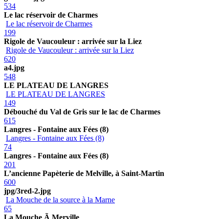
534
Le lac réservoir de Charmes
Le lac réservoir de Charmes
199
Rigole de Vaucouleur : arrivée sur la Liez
Rigole de Vaucouleur : arrivée sur la Liez
620
a4.jpg
548
LE PLATEAU DE LANGRES
LE PLATEAU DE LANGRES
149
Débouché du Val de Gris sur le lac de Charmes
615
Langres - Fontaine aux Fées (8)
Langres - Fontaine aux Fées (8)
74
Langres - Fontaine aux Fées (8)
201
L’ancienne Papèterie de Melville, à Saint-Martin
600
jpg/3red-2.jpg
La Mouche de la source à la Marne
65
La Mouche Ã Merville