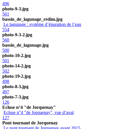
496
photo-9-3.jpg
561
bassin_de_lagunage_redim.jpg
Le lagunage : système d’épuration de l’eau
554
photo-9-3-2.jpg
560
bassin_de_lagunage.jpg
500
photo-10-2.jpg
501
photo-14-2.jpg
502
photo-19-2.jpg
498
photo-8-3.jpg
497
photo-7-3.jpg
126
Ecluse n°4 "de Jorquenay"
Ecluse n°4 "de Jorquenay", vue d’aval
127
Pont tournant de Jorquenay
Le pont tournant de Jorquenay avant 2015