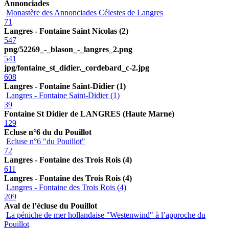
Annonciades
Monastère des Annonciades Célestes de Langres
71
Langres - Fontaine Saint Nicolas (2)
547
png/52269_-_blason_-_langres_2.png
541
jpg/fontaine_st_didier._cordebard_c-2.jpg
608
Langres - Fontaine Saint-Didier (1)
Langres - Fontaine Saint-Didier (1)
39
Fontaine St Didier de LANGRES (Haute Marne)
129
Ecluse n°6 du du Pouillot
Ecluse n°6 "du Pouillot"
72
Langres - Fontaine des Trois Rois (4)
611
Langres - Fontaine des Trois Rois (4)
Langres - Fontaine des Trois Rois (4)
209
Aval de l’écluse du Pouillot
La péniche de mer hollandaise "Westenwind" à l’approche du
Pouillot