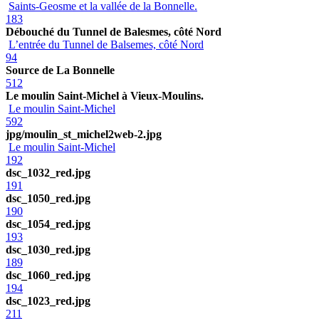
Saints-Geosme et la vallée de la Bonnelle.
183
Débouché du Tunnel de Balesmes, côté Nord
L’entrée du Tunnel de Balsemes, côté Nord
94
Source de La Bonnelle
512
Le moulin Saint-Michel à Vieux-Moulins.
Le moulin Saint-Michel
592
jpg/moulin_st_michel2web-2.jpg
Le moulin Saint-Michel
192
dsc_1032_red.jpg
191
dsc_1050_red.jpg
190
dsc_1054_red.jpg
193
dsc_1030_red.jpg
189
dsc_1060_red.jpg
194
dsc_1023_red.jpg
211