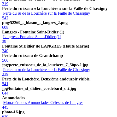
219
Perte du ruisseau « la Louchère » sur la Faille de Chassigny
Perte du ru de la Louchère sur la Faille de Chassigny
547
png/52269_-_blason_-_langres_2.png
608
Langres - Fontaine Saint-Didier (1)
Langres - Fontaine Saint-Didier (1)
39
Fontaine St Didier de LANGRES (Haute Marne)
240
Perte du ruisseau de Grandchamp
566
jpg/perte_ruisseau_de_la_louchere_7_50pc-2.jpg
Perte du ru de la Louchère sur la Faille de Chassigny
239
Perte de la Louchère. Deuxième andouzoir visible.
541
jpg/fontaine_st_didier._cordebard_c-2.jpg
644
Annonciades
Monastère des Annonciades Célestes de Langres
445
photo-16.jpg
610