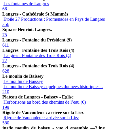
Les fontaines de Langres
66
Langres - Cathédrale St Mammès
Etoile 27 Productions : Promenades en Pays de Langres
356
Square Henriot. Langres.
75
Langres - Fontaine du Président (9)
611
Langres - Fontaine des Trois Rois (4)
Langres - Fontaine des Trois Rois (4)
72
Langres - Fontaine des Trois Rois (4)
628
Le moulin de Baissey
Le moulin de Baissey
Le moulin de Baissey : quelques données historiques...
210
Plateau de Langres - Baissey - Eglise
Herborisons au bord des chemins de l’eau (6)
199
Rigole de Vaucouleur : arrivée sur la Liez
Rigole de Vaucouleur : arrivée sur la Liez
580
jpg/le_moulin_de_baisey_-_vue_d_ensemble_—2.jpg