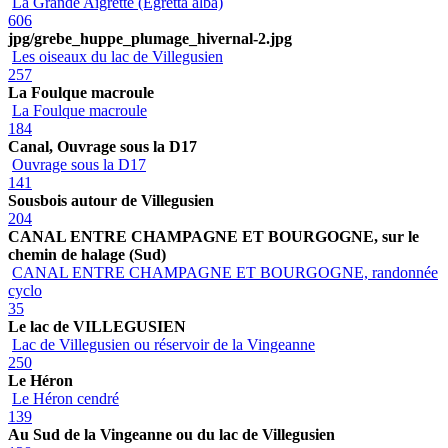
La Grande Aigrette (Egretta alba)
606
jpg/grebe_huppe_plumage_hivernal-2.jpg
Les oiseaux du lac de Villegusien
257
La Foulque macroule
La Foulque macroule
184
Canal, Ouvrage sous la D17
Ouvrage sous la D17
141
Sousbois autour de Villegusien
204
CANAL ENTRE CHAMPAGNE ET BOURGOGNE, sur le
chemin de halage (Sud)
CANAL ENTRE CHAMPAGNE ET BOURGOGNE, randonnée
cyclo
35
Le lac de VILLEGUSIEN
Lac de Villegusien ou réservoir de la Vingeanne
250
Le Héron
Le Héron cendré
139
Au Sud de la Vingeanne ou du lac de Villegusien