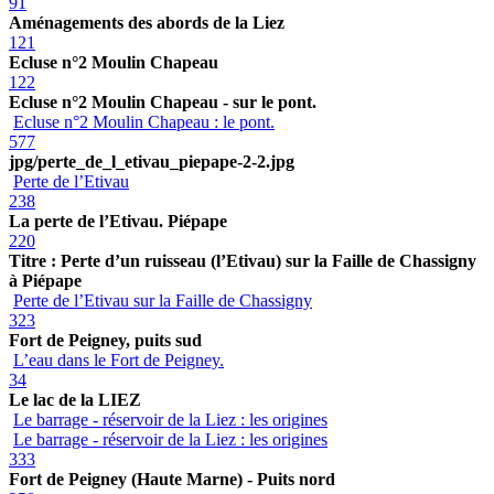
91
Aménagements des abords de la Liez
121
Ecluse n°2 Moulin Chapeau
122
Ecluse n°2 Moulin Chapeau - sur le pont.
Ecluse n°2 Moulin Chapeau : le pont.
577
jpg/perte_de_l_etivau_piepape-2-2.jpg
Perte de l’Etivau
238
La perte de l’Etivau. Piépape
220
Titre : Perte d’un ruisseau (l’Etivau) sur la Faille de Chassigny
à Piépape
Perte de l’Etivau sur la Faille de Chassigny
323
Fort de Peigney, puits sud
L’eau dans le Fort de Peigney.
34
Le lac de la LIEZ
Le barrage - réservoir de la Liez : les origines
Le barrage - réservoir de la Liez : les origines
333
Fort de Peigney (Haute Marne) - Puits nord