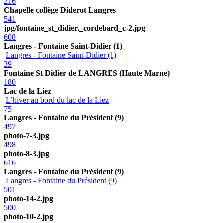
216
Chapelle collège Diderot Langres
541
jpg/fontaine_st_didier._cordebard_c-2.jpg
608
Langres - Fontaine Saint-Didier (1)
Langres - Fontaine Saint-Didier (1)
39
Fontaine St Didier de LANGRES (Haute Marne)
180
Lac de la Liez
L’hiver au bord du lac de la Liez
75
Langres - Fontaine du Président (9)
497
photo-7-3.jpg
498
photo-8-3.jpg
616
Langres - Fontaine du Président (9)
Langres - Fontaine du Président (9)
501
photo-14-2.jpg
500
photo-10-2.jpg