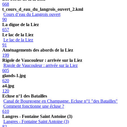
668
t_cours_d_eau_du_langrois_ouvert_2.kml
Cours d’eau du Langrois ouvert
90
La digue de la Liez
657
Le lac de la Liez
Le lac de la Liez
91
Aménagements des abords de la Liez
199
Rigole de Vaucouleur : arrivée sur la Liez
Rigole de Vaucouleur : arrivée sur la Liez
605
glands-1.jpg
620
a4.jpg
120
Ecluse n°1 des Batailles
Canal de Bourgogne en Champagne. Ecluse n°1 "des Batailles"
Comment fonctionne une écluse ?
610
Langres - Fontaine Saint Antoine (3)
Langres - Fontaine Saint Antoine (3)
82