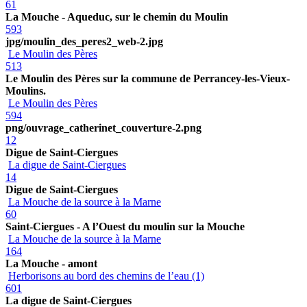
61
La Mouche - Aqueduc, sur le chemin du Moulin
593
jpg/moulin_des_peres2_web-2.jpg
Le Moulin des Pères
513
Le Moulin des Pères sur la commune de Perrancey-les-Vieux-
Moulins.
Le Moulin des Pères
594
png/ouvrage_catherinet_couverture-2.png
12
Digue de Saint-Ciergues
La digue de Saint-Ciergues
14
Digue de Saint-Ciergues
La Mouche de la source à la Marne
60
Saint-Ciergues - A l’Ouest du moulin sur la Mouche
La Mouche de la source à la Marne
164
La Mouche - amont
Herborisons au bord des chemins de l’eau (1)
601
La digue de Saint-Ciergues