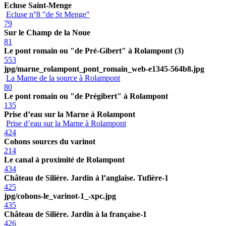
Ecluse Saint-Menge
Ecluse n°8 "de St Menge"
79
Sur le Champ de la Noue
81
Le pont romain ou "de Pré-Gibert" à Rolampont (3)
553
jpg/marne_rolampont_pont_romain_web-e1345-564b8.jpg
La Marne de la source à Rolampont
80
Le pont romain ou "de Prégibert" à Rolampont
135
Prise d’eau sur la Marne à Rolampont
Prise d’eau sur la Marne à Rolampont
424
Cohons sources du varinot
214
Le canal à proximité de Rolampont
434
Château de Silière. Jardin à l’anglaise. Tufière-1
425
jpg/cohons-le_varinot-1_-xpc.jpg
435
Château de Silière. Jardin à la française-1
426