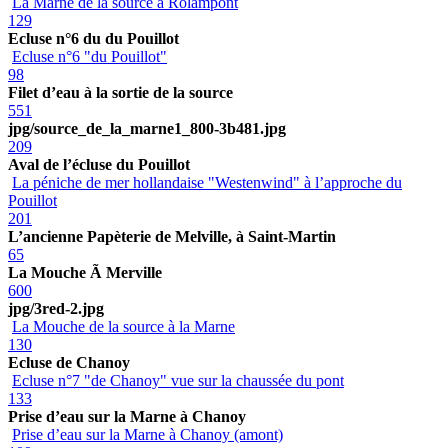
La Marne de la source à Rolampont
129
Ecluse n°6 du du Pouillot
Ecluse n°6 "du Pouillot"
98
Filet d’eau à la sortie de la source
551
jpg/source_de_la_marne1_800-3b481.jpg
209
Aval de l’écluse du Pouillot
La péniche de mer hollandaise "Westenwind" à l’approche du
Pouillot
201
L’ancienne Papèterie de Melville, à Saint-Martin
65
La Mouche Ã Merville
600
jpg/3red-2.jpg
La Mouche de la source à la Marne
130
Ecluse de Chanoy
Ecluse n°7 "de Chanoy" vue sur la chaussée du pont
133
Prise d’eau sur la Marne à Chanoy
Prise d’eau sur la Marne à Chanoy (amont)