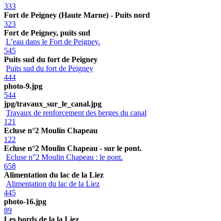
333
Fort de Peigney (Haute Marne) - Puits nord
323
Fort de Peigney, puits sud
L’eau dans le Fort de Peigney.
545
Puits sud du fort de Peigney
Puits sud du fort de Peigney
444
photo-9.jpg
544
jpg/travaux_sur_le_canal.jpg
Travaux de renforcement des berges du canal
121
Ecluse n°2 Moulin Chapeau
122
Ecluse n°2 Moulin Chapeau - sur le pont.
Ecluse n°2 Moulin Chapeau : le pont.
658
Alimentation du lac de la Liez
Alimentation du lac de la Liez
445
photo-16.jpg
89
Les bords de la la Liez