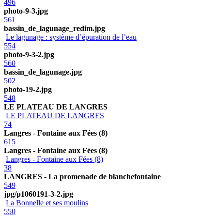
496
photo-9-3.jpg
561
bassin_de_lagunage_redim.jpg
Le lagunage : système d’épuration de l’eau
554
photo-9-3-2.jpg
560
bassin_de_lagunage.jpg
502
photo-19-2.jpg
548
LE PLATEAU DE LANGRES
LE PLATEAU DE LANGRES
74
Langres - Fontaine aux Fées (8)
615
Langres - Fontaine aux Fées (8)
Langres - Fontaine aux Fées (8)
38
LANGRES - La promenade de blanchefontaine
549
jpg/p1060191-3-2.jpg
La Bonnelle et ses moulins
550