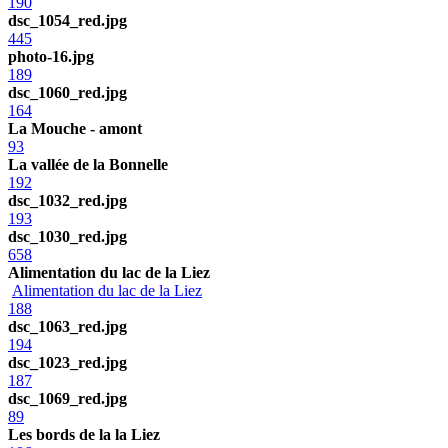
190
dsc_1054_red.jpg
445
photo-16.jpg
189
dsc_1060_red.jpg
164
La Mouche - amont
93
La vallée de la Bonnelle
192
dsc_1032_red.jpg
193
dsc_1030_red.jpg
658
Alimentation du lac de la Liez
Alimentation du lac de la Liez
188
dsc_1063_red.jpg
194
dsc_1023_red.jpg
187
dsc_1069_red.jpg
89
Les bords de la la Liez