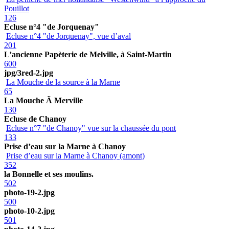
Pouillot
126
Ecluse n°4 "de Jorquenay"
Ecluse n°4 "de Jorquenay", vue d’aval
201
L’ancienne Papèterie de Melville, à Saint-Martin
600
jpg/3red-2.jpg
La Mouche de la source à la Marne
65
La Mouche Ã Merville
130
Ecluse de Chanoy
Ecluse n°7 "de Chanoy" vue sur la chaussée du pont
133
Prise d’eau sur la Marne à Chanoy
Prise d’eau sur la Marne à Chanoy (amont)
352
la Bonnelle et ses moulins.
502
photo-19-2.jpg
500
photo-10-2.jpg
501