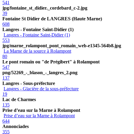
541
jpg/fontaine_st_didier._cordebard_c-2.jpg
39
Fontaine St Didier de LANGRES (Haute Marne)
608
Langres - Fontaine Saint-Didier (1)
Langres - Fontaine Saint-Didier (1)
553
jpg/marne_rolampont_pont_romain_web-e1345-564b8.jpg
La Marne de la source à Rolampont
80
Le pont romain ou "de Prégibert" à Rolampont
547
png/52269_-_blason_-_langres_2.png
137
Langres - Sous-préfecture
Langres - Glacière de la sous-préfecture
19
Lac de Charmes
135
Prise d’eau sur la Marne à Rolampont
Prise d’eau sur la Marne à Rolampont
644
Annonciades
355