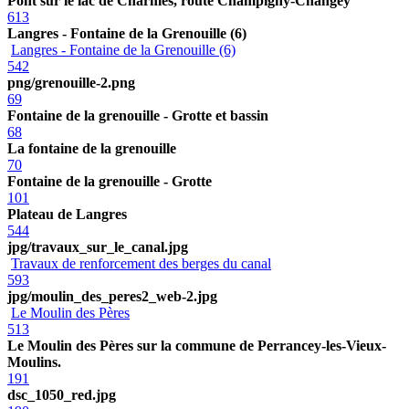
Pont sur le lac de Charmes, route Champigny-Changey
613
Langres - Fontaine de la Grenouille (6)
Langres - Fontaine de la Grenouille (6)
542
png/grenouille-2.png
69
Fontaine de la grenouille - Grotte et bassin
68
La fontaine de la grenouille
70
Fontaine de la grenouille - Grotte
101
Plateau de Langres
544
jpg/travaux_sur_le_canal.jpg
Travaux de renforcement des berges du canal
593
jpg/moulin_des_peres2_web-2.jpg
Le Moulin des Pères
513
Le Moulin des Pères sur la commune de Perrancey-les-Vieux-
Moulins.
191
dsc_1050_red.jpg