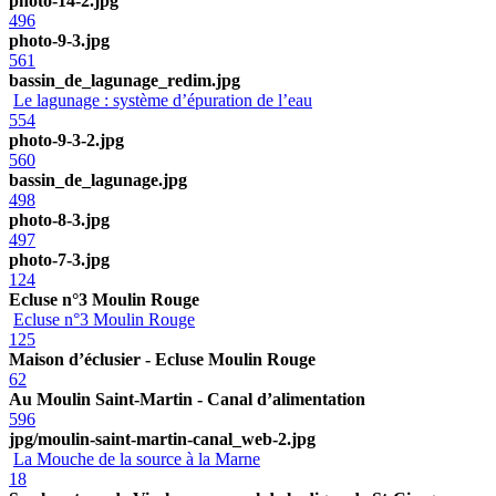
photo-14-2.jpg
496
photo-9-3.jpg
561
bassin_de_lagunage_redim.jpg
Le lagunage : système d’épuration de l’eau
554
photo-9-3-2.jpg
560
bassin_de_lagunage.jpg
498
photo-8-3.jpg
497
photo-7-3.jpg
124
Ecluse n°3 Moulin Rouge
Ecluse n°3 Moulin Rouge
125
Maison d’éclusier - Ecluse Moulin Rouge
62
Au Moulin Saint-Martin - Canal d’alimentation
596
jpg/moulin-saint-martin-canal_web-2.jpg
La Mouche de la source à la Marne
18