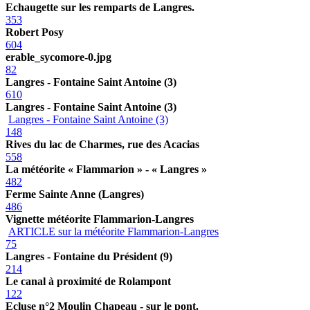
Echaugette sur les remparts de Langres.
353
Robert Posy
604
erable_sycomore-0.jpg
82
Langres - Fontaine Saint Antoine (3)
610
Langres - Fontaine Saint Antoine (3)
Langres - Fontaine Saint Antoine (3)
148
Rives du lac de Charmes, rue des Acacias
558
La météorite « Flammarion » - « Langres »
482
Ferme Sainte Anne (Langres)
486
Vignette météorite Flammarion-Langres
ARTICLE sur la météorite Flammarion-Langres
75
Langres - Fontaine du Président (9)
214
Le canal à proximité de Rolampont
122
Ecluse n°2 Moulin Chapeau - sur le pont.