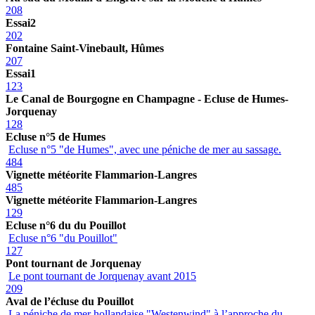
208
Essai2
202
Fontaine Saint-Vinebault, Hûmes
207
Essai1
123
Le Canal de Bourgogne en Champagne - Ecluse de Humes-
Jorquenay
128
Ecluse n°5 de Humes
Ecluse n°5 "de Humes", avec une péniche de mer au sassage.
484
Vignette météorite Flammarion-Langres
485
Vignette météorite Flammarion-Langres
129
Ecluse n°6 du du Pouillot
Ecluse n°6 "du Pouillot"
127
Pont tournant de Jorquenay
Le pont tournant de Jorquenay avant 2015
209
Aval de l’écluse du Pouillot
La péniche de mer hollandaise "Westenwind" à l’approche du