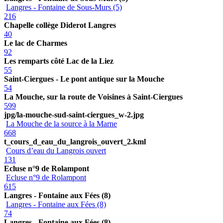
Langres - Fontaine de Sous-Murs (5)
216
Chapelle collège Diderot Langres
40
Le lac de Charmes
92
Les remparts côté Lac de la Liez
55
Saint-Ciergues - Le pont antique sur la Mouche
54
La Mouche, sur la route de Voisines à Saint-Ciergues
599
jpg/la-mouche-sud-saint-ciergues_w-2.jpg
La Mouche de la source à la Marne
668
t_cours_d_eau_du_langrois_ouvert_2.kml
Cours d’eau du Langrois ouvert
131
Ecluse n°9 de Rolampont
Ecluse n°9 de Rolampont
615
Langres - Fontaine aux Fées (8)
Langres - Fontaine aux Fées (8)
74
Langres - Fontaine aux Fées (8)