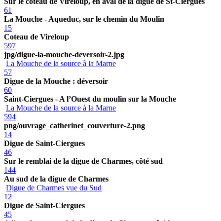
Sur le coteau de Vireloup, en aval de la digue de St-Ciergues
61
La Mouche - Aqueduc, sur le chemin du Moulin
15
Coteau de Vireloup
597
jpg/digue-la-mouche-deversoir-2.jpg
La Mouche de la source à la Marne
57
Digue de la Mouche : déversoir
60
Saint-Ciergues - A l’Ouest du moulin sur la Mouche
La Mouche de la source à la Marne
594
png/ouvrage_catherinet_couverture-2.png
14
Digue de Saint-Ciergues
46
Sur le remblai de la digue de Charmes, côté sud
144
Au sud de la digue de Charmes
Digue de Charmes vue du Sud
12
Digue de Saint-Ciergues
45