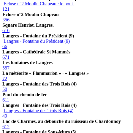
Ecluse n°2 Moulin Chapeau : le pont.
121
Ecluse n°2 Moulin Chapeau
356
Square Henriot. Langres.
616
Langres - Fontaine du Président (9)
Langres - Fontaine du Président (9)
66
Langres - Cathédrale St Mammès
671
Les fontaines de Langres
557
La météorite « Flammarion » - « Langres »
72
Langres - Fontaine des Trois Rois (4)
50
Pont du chemin de fer
611
Langres - Fontaine des Trois Rois (4)
Langres - Fontaine des Trois Rois (4)
49
Lac de Charmes, au débouché du ruisseau de Chardonnoy
612
Langres - Fontaine de Sous-Murs (5)