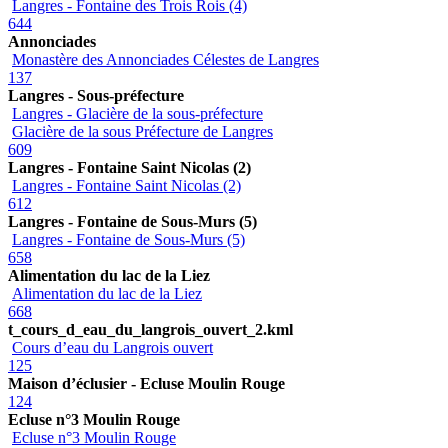
Langres - Fontaine des Trois Rois (4)
644
Annonciades
Monastère des Annonciades Célestes de Langres
137
Langres - Sous-préfecture
Langres - Glacière de la sous-préfecture
Glacière de la sous Préfecture de Langres
609
Langres - Fontaine Saint Nicolas (2)
Langres - Fontaine Saint Nicolas (2)
612
Langres - Fontaine de Sous-Murs (5)
Langres - Fontaine de Sous-Murs (5)
658
Alimentation du lac de la Liez
Alimentation du lac de la Liez
668
t_cours_d_eau_du_langrois_ouvert_2.kml
Cours d’eau du Langrois ouvert
125
Maison d’éclusier - Ecluse Moulin Rouge
124
Ecluse n°3 Moulin Rouge
Ecluse n°3 Moulin Rouge