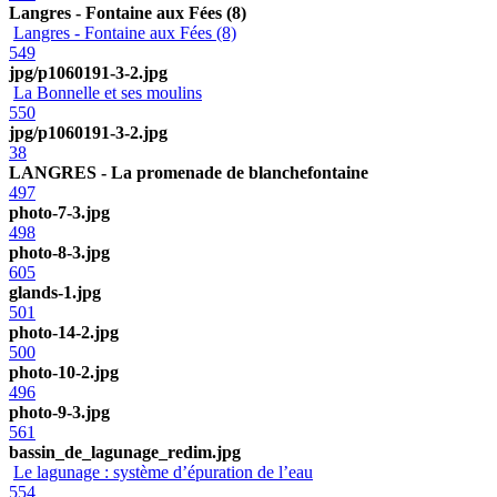
Langres - Fontaine aux Fées (8)
Langres - Fontaine aux Fées (8)
549
jpg/p1060191-3-2.jpg
La Bonnelle et ses moulins
550
jpg/p1060191-3-2.jpg
38
LANGRES - La promenade de blanchefontaine
497
photo-7-3.jpg
498
photo-8-3.jpg
605
glands-1.jpg
501
photo-14-2.jpg
500
photo-10-2.jpg
496
photo-9-3.jpg
561
bassin_de_lagunage_redim.jpg
Le lagunage : système d’épuration de l’eau
554