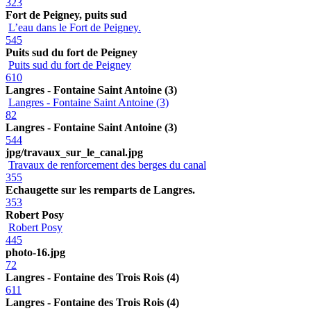
323
Fort de Peigney, puits sud
L’eau dans le Fort de Peigney.
545
Puits sud du fort de Peigney
Puits sud du fort de Peigney
610
Langres - Fontaine Saint Antoine (3)
Langres - Fontaine Saint Antoine (3)
82
Langres - Fontaine Saint Antoine (3)
544
jpg/travaux_sur_le_canal.jpg
Travaux de renforcement des berges du canal
355
Echaugette sur les remparts de Langres.
353
Robert Posy
Robert Posy
445
photo-16.jpg
72
Langres - Fontaine des Trois Rois (4)
611
Langres - Fontaine des Trois Rois (4)