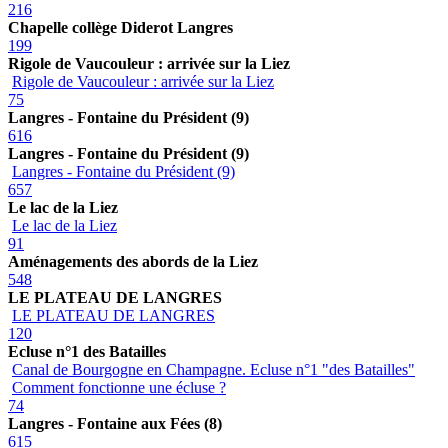
216
Chapelle collège Diderot Langres
199
Rigole de Vaucouleur : arrivée sur la Liez
Rigole de Vaucouleur : arrivée sur la Liez
75
Langres - Fontaine du Président (9)
616
Langres - Fontaine du Président (9)
Langres - Fontaine du Président (9)
657
Le lac de la Liez
Le lac de la Liez
91
Aménagements des abords de la Liez
548
LE PLATEAU DE LANGRES
LE PLATEAU DE LANGRES
120
Ecluse n°1 des Batailles
Canal de Bourgogne en Champagne. Ecluse n°1 "des Batailles"
Comment fonctionne une écluse ?
74
Langres - Fontaine aux Fées (8)
615