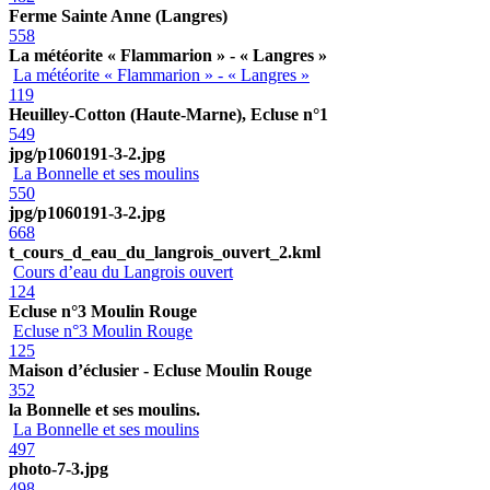
Ferme Sainte Anne (Langres)
558
La météorite « Flammarion » - « Langres »
La météorite « Flammarion » - « Langres »
119
Heuilley-Cotton (Haute-Marne), Ecluse n°1
549
jpg/p1060191-3-2.jpg
La Bonnelle et ses moulins
550
jpg/p1060191-3-2.jpg
668
t_cours_d_eau_du_langrois_ouvert_2.kml
Cours d’eau du Langrois ouvert
124
Ecluse n°3 Moulin Rouge
Ecluse n°3 Moulin Rouge
125
Maison d’éclusier - Ecluse Moulin Rouge
352
la Bonnelle et ses moulins.
La Bonnelle et ses moulins
497
photo-7-3.jpg
498