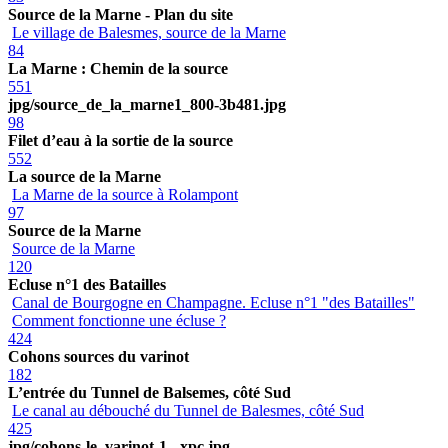
Source de la Marne - Plan du site
Le village de Balesmes, source de la Marne
84
La Marne : Chemin de la source
551
jpg/source_de_la_marne1_800-3b481.jpg
98
Filet d’eau à la sortie de la source
552
La source de la Marne
La Marne de la source à Rolampont
97
Source de la Marne
Source de la Marne
120
Ecluse n°1 des Batailles
Canal de Bourgogne en Champagne. Ecluse n°1 "des Batailles"
Comment fonctionne une écluse ?
424
Cohons sources du varinot
182
L’entrée du Tunnel de Balsemes, côté Sud
Le canal au débouché du Tunnel de Balesmes, côté Sud
425
jpg/cohons-le_varinot-1_-xpc.jpg