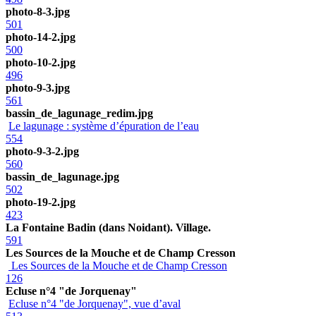
photo-8-3.jpg
501
photo-14-2.jpg
500
photo-10-2.jpg
496
photo-9-3.jpg
561
bassin_de_lagunage_redim.jpg
Le lagunage : système d’épuration de l’eau
554
photo-9-3-2.jpg
560
bassin_de_lagunage.jpg
502
photo-19-2.jpg
423
La Fontaine Badin (dans Noidant). Village.
591
Les Sources de la Mouche et de Champ Cresson
Les Sources de la Mouche et de Champ Cresson
126
Ecluse n°4 "de Jorquenay"
Ecluse n°4 "de Jorquenay", vue d’aval