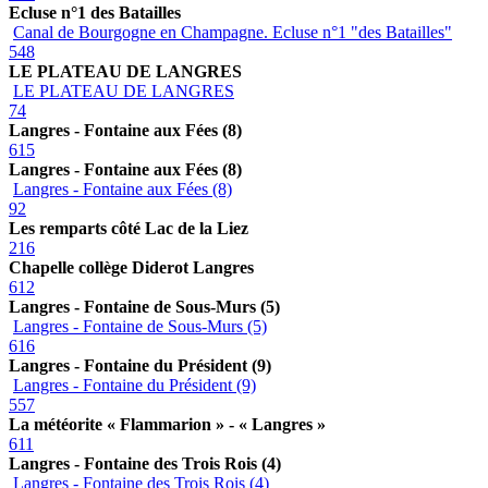
Ecluse n°1 des Batailles
Canal de Bourgogne en Champagne. Ecluse n°1 "des Batailles"
548
LE PLATEAU DE LANGRES
LE PLATEAU DE LANGRES
74
Langres - Fontaine aux Fées (8)
615
Langres - Fontaine aux Fées (8)
Langres - Fontaine aux Fées (8)
92
Les remparts côté Lac de la Liez
216
Chapelle collège Diderot Langres
612
Langres - Fontaine de Sous-Murs (5)
Langres - Fontaine de Sous-Murs (5)
616
Langres - Fontaine du Président (9)
Langres - Fontaine du Président (9)
557
La météorite « Flammarion » - « Langres »
611
Langres - Fontaine des Trois Rois (4)
Langres - Fontaine des Trois Rois (4)