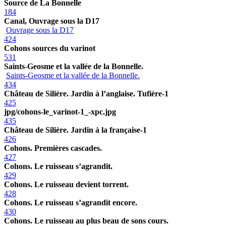
Source de La Bonnelle
184
Canal, Ouvrage sous la D17
Ouvrage sous la D17
424
Cohons sources du varinot
531
Saints-Geosme et la vallée de la Bonnelle.
Saints-Geosme et la vallée de la Bonnelle.
434
Château de Silière. Jardin à l’anglaise. Tufière-1
425
jpg/cohons-le_varinot-1_-xpc.jpg
435
Château de Silière. Jardin à la française-1
426
Cohons. Premières cascades.
427
Cohons. Le ruisseau s’agrandit.
429
Cohons. Le ruisseau devient torrent.
428
Cohons. Le ruisseau s’agrandit encore.
430
Cohons. Le ruisseau au plus beau de sons cours.