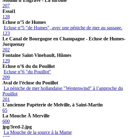
Moulin d’Engrave - La turbine
207
Essai1
128
Ecluse n°5 de Humes
Ecluse n°5 "de Humes", avec une péniche de mer au sassage.
123
Le Canal de Bourgogne en Champagne - Ecluse de Humes-
Jorquenay
202
Fontaine Saint-Vinebault, Hûmes
129
Ecluse n°6 du du Pouillot
Ecluse n°6 "du Pouillot"
209
Aval de l’écluse du Pouillot
La péniche de mer hollandaise "Westenwind" à l’approche du
Pouillot
201
L’ancienne Papèterie de Melville, à Saint-Martin
65
La Mouche Ã Merville
600
jpg/3red-2.jpg
La Mouche de la source à la Marne