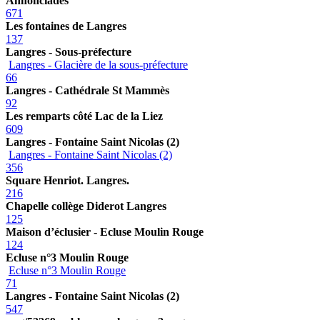
Annonciades
671
Les fontaines de Langres
137
Langres - Sous-préfecture
Langres - Glacière de la sous-préfecture
66
Langres - Cathédrale St Mammès
92
Les remparts côté Lac de la Liez
609
Langres - Fontaine Saint Nicolas (2)
Langres - Fontaine Saint Nicolas (2)
356
Square Henriot. Langres.
216
Chapelle collège Diderot Langres
125
Maison d’éclusier - Ecluse Moulin Rouge
124
Ecluse n°3 Moulin Rouge
Ecluse n°3 Moulin Rouge
71
Langres - Fontaine Saint Nicolas (2)
547