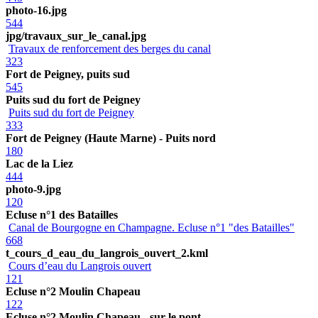
photo-16.jpg
544
jpg/travaux_sur_le_canal.jpg
Travaux de renforcement des berges du canal
323
Fort de Peigney, puits sud
545
Puits sud du fort de Peigney
Puits sud du fort de Peigney
333
Fort de Peigney (Haute Marne) - Puits nord
180
Lac de la Liez
444
photo-9.jpg
120
Ecluse n°1 des Batailles
Canal de Bourgogne en Champagne. Ecluse n°1 "des Batailles"
668
t_cours_d_eau_du_langrois_ouvert_2.kml
Cours d’eau du Langrois ouvert
121
Ecluse n°2 Moulin Chapeau
122
Ecluse n°2 Moulin Chapeau - sur le pont.