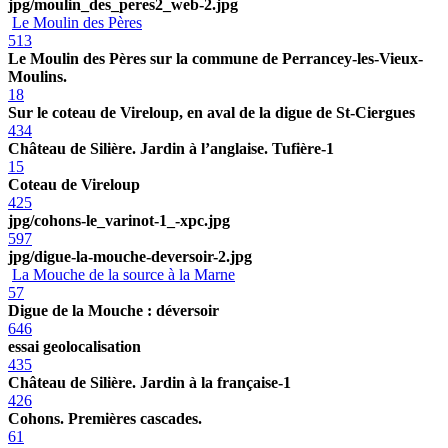
jpg/moulin_des_peres2_web-2.jpg
Le Moulin des Pères
513
Le Moulin des Pères sur la commune de Perrancey-les-Vieux-
Moulins.
18
Sur le coteau de Vireloup, en aval de la digue de St-Ciergues
434
Château de Silière. Jardin à l’anglaise. Tufière-1
15
Coteau de Vireloup
425
jpg/cohons-le_varinot-1_-xpc.jpg
597
jpg/digue-la-mouche-deversoir-2.jpg
La Mouche de la source à la Marne
57
Digue de la Mouche : déversoir
646
essai geolocalisation
435
Château de Silière. Jardin à la française-1
426
Cohons. Premières cascades.
61