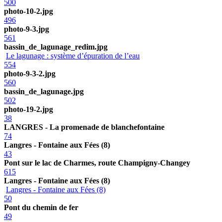
500
photo-10-2.jpg
496
photo-9-3.jpg
561
bassin_de_lagunage_redim.jpg
Le lagunage : système d’épuration de l’eau
554
photo-9-3-2.jpg
560
bassin_de_lagunage.jpg
502
photo-19-2.jpg
38
LANGRES - La promenade de blanchefontaine
74
Langres - Fontaine aux Fées (8)
43
Pont sur le lac de Charmes, route Champigny-Changey
615
Langres - Fontaine aux Fées (8)
Langres - Fontaine aux Fées (8)
50
Pont du chemin de fer
49