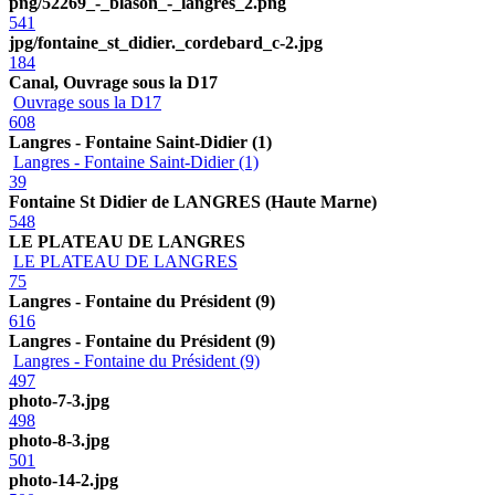
png/52269_-_blason_-_langres_2.png
541
jpg/fontaine_st_didier._cordebard_c-2.jpg
184
Canal, Ouvrage sous la D17
Ouvrage sous la D17
608
Langres - Fontaine Saint-Didier (1)
Langres - Fontaine Saint-Didier (1)
39
Fontaine St Didier de LANGRES (Haute Marne)
548
LE PLATEAU DE LANGRES
LE PLATEAU DE LANGRES
75
Langres - Fontaine du Président (9)
616
Langres - Fontaine du Président (9)
Langres - Fontaine du Président (9)
497
photo-7-3.jpg
498
photo-8-3.jpg
501
photo-14-2.jpg