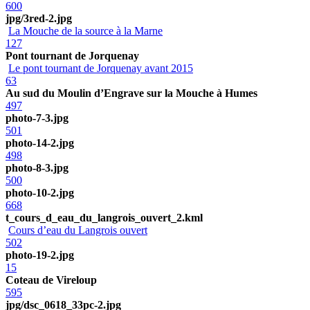
600
jpg/3red-2.jpg
La Mouche de la source à la Marne
127
Pont tournant de Jorquenay
Le pont tournant de Jorquenay avant 2015
63
Au sud du Moulin d’Engrave sur la Mouche à Humes
497
photo-7-3.jpg
501
photo-14-2.jpg
498
photo-8-3.jpg
500
photo-10-2.jpg
668
t_cours_d_eau_du_langrois_ouvert_2.kml
Cours d’eau du Langrois ouvert
502
photo-19-2.jpg
15
Coteau de Vireloup
595
jpg/dsc_0618_33pc-2.jpg