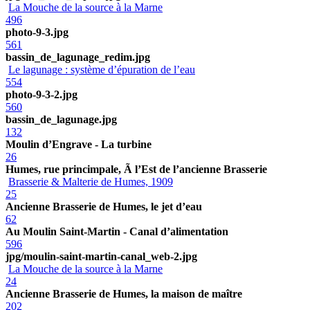
La Mouche de la source à la Marne
496
photo-9-3.jpg
561
bassin_de_lagunage_redim.jpg
Le lagunage : système d’épuration de l’eau
554
photo-9-3-2.jpg
560
bassin_de_lagunage.jpg
132
Moulin d’Engrave - La turbine
26
Humes, rue princimpale, Ã l’Est de l’ancienne Brasserie
Brasserie & Malterie de Humes, 1909
25
Ancienne Brasserie de Humes, le jet d’eau
62
Au Moulin Saint-Martin - Canal d’alimentation
596
jpg/moulin-saint-martin-canal_web-2.jpg
La Mouche de la source à la Marne
24
Ancienne Brasserie de Humes, la maison de maître
202