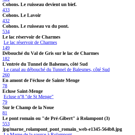
Cohons. Le ruisseau devient un bief.
433
Cohons. Le Lavoir
432
Cohons. Le ruisseau vu du pont.
534
Le lac réservoir de Charmes
Le lac réservoir de Charmes
149
Débouché du Val de Gris sur le lac de Charmes
182
L’entrée du Tunnel de Balsemes, côté Sud
Le canal au débouché du Tunnel de Balesmes, côté Sud
260
En amont de l’écluse de Sainte Menge
78
Ecluse Saint-Menge
Ecluse n°8 "de St Menge"
79
Sur le Champ de la Noue
81
Le pont romain ou "de Pré-Gibert" à Rolampont (3)
553
jpg/marne_rolampont_pont_romain_web-e1345-564b8.jpg
La Marne de la source à Rolampont