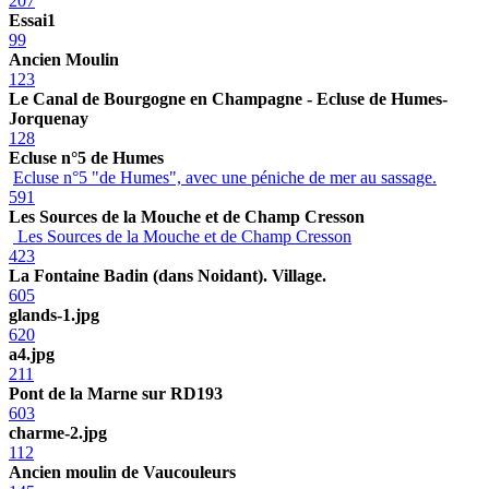
207
Essai1
99
Ancien Moulin
123
Le Canal de Bourgogne en Champagne - Ecluse de Humes-
Jorquenay
128
Ecluse n°5 de Humes
Ecluse n°5 "de Humes", avec une péniche de mer au sassage.
591
Les Sources de la Mouche et de Champ Cresson
Les Sources de la Mouche et de Champ Cresson
423
La Fontaine Badin (dans Noidant). Village.
605
glands-1.jpg
620
a4.jpg
211
Pont de la Marne sur RD193
603
charme-2.jpg
112
Ancien moulin de Vaucouleurs