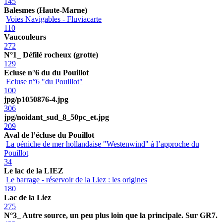
145
Balesmes (Haute-Marne)
Voies Navigables - Fluviacarte
110
Vaucouleurs
272
N°1_ Défilé rocheux (grotte)
129
Ecluse n°6 du du Pouillot
Ecluse n°6 "du Pouillot"
100
jpg/p1050876-4.jpg
306
jpg/noidant_sud_8_50pc_et.jpg
209
Aval de l’écluse du Pouillot
La péniche de mer hollandaise "Westenwind" à l’approche du
Pouillot
34
Le lac de la LIEZ
Le barrage - réservoir de la Liez : les origines
180
Lac de la Liez
275
N°3_ Autre source, un peu plus loin que la principale. Sur GR7.