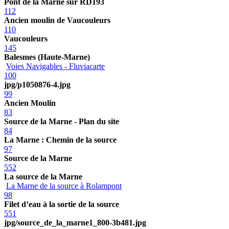
Pont de la Marne sur RD193
112
Ancien moulin de Vaucouleurs
110
Vaucouleurs
145
Balesmes (Haute-Marne)
Voies Navigables - Fluviacarte
100
jpg/p1050876-4.jpg
99
Ancien Moulin
83
Source de la Marne - Plan du site
84
La Marne : Chemin de la source
97
Source de la Marne
552
La source de la Marne
La Marne de la source à Rolampont
98
Filet d’eau à la sortie de la source
551
jpg/source_de_la_marne1_800-3b481.jpg