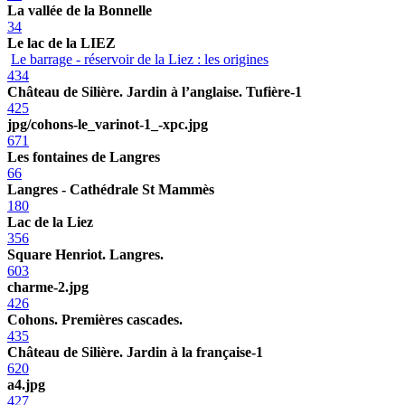
La vallée de la Bonnelle
34
Le lac de la LIEZ
Le barrage - réservoir de la Liez : les origines
434
Château de Silière. Jardin à l’anglaise. Tufière-1
425
jpg/cohons-le_varinot-1_-xpc.jpg
671
Les fontaines de Langres
66
Langres - Cathédrale St Mammès
180
Lac de la Liez
356
Square Henriot. Langres.
603
charme-2.jpg
426
Cohons. Premières cascades.
435
Château de Silière. Jardin à la française-1
620
a4.jpg
427