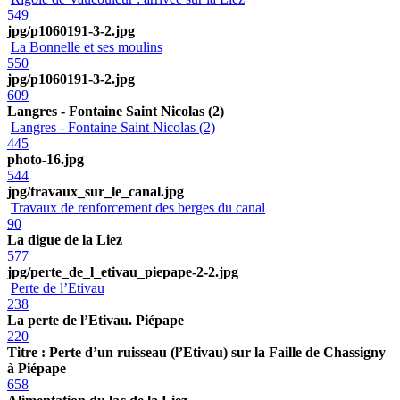
549
jpg/p1060191-3-2.jpg
La Bonnelle et ses moulins
550
jpg/p1060191-3-2.jpg
609
Langres - Fontaine Saint Nicolas (2)
Langres - Fontaine Saint Nicolas (2)
445
photo-16.jpg
544
jpg/travaux_sur_le_canal.jpg
Travaux de renforcement des berges du canal
90
La digue de la Liez
577
jpg/perte_de_l_etivau_piepape-2-2.jpg
Perte de l’Etivau
238
La perte de l’Etivau. Piépape
220
Titre : Perte d’un ruisseau (l’Etivau) sur la Faille de Chassigny
à Piépape
658