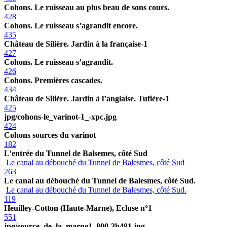
Cohons. Le ruisseau au plus beau de sons cours.
428
Cohons. Le ruisseau s’agrandit encore.
435
Château de Silière. Jardin à la française-1
427
Cohons. Le ruisseau s’agrandit.
426
Cohons. Premières cascades.
434
Château de Silière. Jardin à l’anglaise. Tufière-1
425
jpg/cohons-le_varinot-1_-xpc.jpg
424
Cohons sources du varinot
182
L’entrée du Tunnel de Balsemes, côté Sud
Le canal au débouché du Tunnel de Balesmes, côté Sud
263
Le canal au débouché du Tunnel de Balesmes, côté Sud.
Le canal au débouché du Tunnel de Balesmes, côté Sud.
119
Heuilley-Cotton (Haute-Marne), Ecluse n°1
551
jpg/source_de_la_marne1_800-3b481.jpg