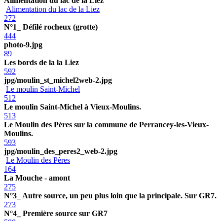
Alimentation du lac de la Liez
Alimentation du lac de la Liez
272
N°1_ Défilé rocheux (grotte)
444
photo-9.jpg
89
Les bords de la la Liez
592
jpg/moulin_st_michel2web-2.jpg
Le moulin Saint-Michel
512
Le moulin Saint-Michel à Vieux-Moulins.
513
Le Moulin des Pères sur la commune de Perrancey-les-Vieux-
Moulins.
593
jpg/moulin_des_peres2_web-2.jpg
Le Moulin des Pères
164
La Mouche - amont
275
N°3_ Autre source, un peu plus loin que la principale. Sur GR7.
273
N°4_ Première source sur GR7