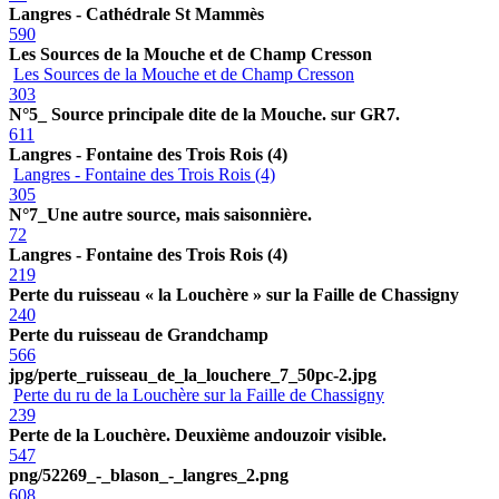
Langres - Cathédrale St Mammès
590
Les Sources de la Mouche et de Champ Cresson
Les Sources de la Mouche et de Champ Cresson
303
N°5_ Source principale dite de la Mouche. sur GR7.
611
Langres - Fontaine des Trois Rois (4)
Langres - Fontaine des Trois Rois (4)
305
N°7_Une autre source, mais saisonnière.
72
Langres - Fontaine des Trois Rois (4)
219
Perte du ruisseau « la Louchère » sur la Faille de Chassigny
240
Perte du ruisseau de Grandchamp
566
jpg/perte_ruisseau_de_la_louchere_7_50pc-2.jpg
Perte du ru de la Louchère sur la Faille de Chassigny
239
Perte de la Louchère. Deuxième andouzoir visible.
547
png/52269_-_blason_-_langres_2.png
608