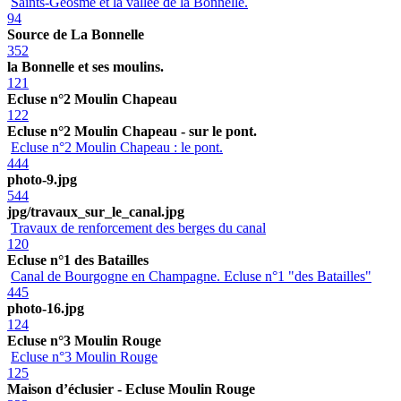
Saints-Geosme et la vallée de la Bonnelle.
94
Source de La Bonnelle
352
la Bonnelle et ses moulins.
121
Ecluse n°2 Moulin Chapeau
122
Ecluse n°2 Moulin Chapeau - sur le pont.
Ecluse n°2 Moulin Chapeau : le pont.
444
photo-9.jpg
544
jpg/travaux_sur_le_canal.jpg
Travaux de renforcement des berges du canal
120
Ecluse n°1 des Batailles
Canal de Bourgogne en Champagne. Ecluse n°1 "des Batailles"
445
photo-16.jpg
124
Ecluse n°3 Moulin Rouge
Ecluse n°3 Moulin Rouge
125
Maison d’éclusier - Ecluse Moulin Rouge