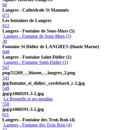
66
Langres - Cathédrale St Mammès
671
Les fontaines de Langres
612
Langres - Fontaine de Sous-Murs (5)
Langres - Fontaine de Sous-Murs (5)
39
Fontaine St Didier de LANGRES (Haute Marne)
608
Langres - Fontaine Saint-Didier (1)
Langres - Fontaine Saint-Didier (1)
547
png/52269_-_blason_-_langres_2.png
541
jpg/fontaine_st_didier._cordebard_c-2.jpg
549
jpg/p1060191-3-2.jpg
La Bonnelle et ses moulins
550
jpg/p1060191-3-2.jpg
611
Langres - Fontaine des Trois Rois (4)
Langres - Fontaine des Trois Rois (4)