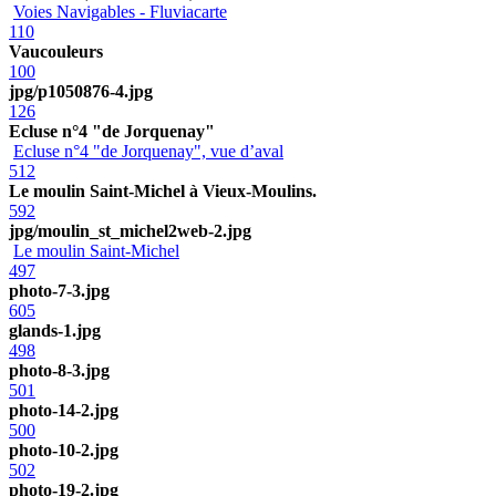
Voies Navigables - Fluviacarte
110
Vaucouleurs
100
jpg/p1050876-4.jpg
126
Ecluse n°4 "de Jorquenay"
Ecluse n°4 "de Jorquenay", vue d’aval
512
Le moulin Saint-Michel à Vieux-Moulins.
592
jpg/moulin_st_michel2web-2.jpg
Le moulin Saint-Michel
497
photo-7-3.jpg
605
glands-1.jpg
498
photo-8-3.jpg
501
photo-14-2.jpg
500
photo-10-2.jpg
502
photo-19-2.jpg