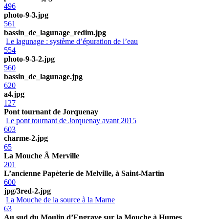
496
photo-9-3.jpg
561
bassin_de_lagunage_redim.jpg
Le lagunage : système d’épuration de l’eau
554
photo-9-3-2.jpg
560
bassin_de_lagunage.jpg
620
a4.jpg
127
Pont tournant de Jorquenay
Le pont tournant de Jorquenay avant 2015
603
charme-2.jpg
65
La Mouche Ã Merville
201
L’ancienne Papèterie de Melville, à Saint-Martin
600
jpg/3red-2.jpg
La Mouche de la source à la Marne
63
Au sud du Moulin d’Engrave sur la Mouche à Humes