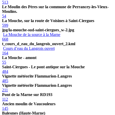
513
Le Moulin des Pères sur la commune de Perrancey-les-Vieux-
Moulins.
54
La Mouche, sur la route de Voisines à Saint-Ciergues
599
jpg/la-mouche-sud-saint-ciergues_w-2.jpg
La Mouche de la source à la Marne
668
t_cours_d_eau_du_langrois_ouvert_2.kml
Cours d’eau du Langrois ouvert
164
La Mouche - amont
55
Saint-Ciergues - Le pont antique sur la Mouche
484
Vignette météorite Flammarion-Langres
485
Vignette météorite Flammarion-Langres
211
Pont de la Marne sur RD193
112
Ancien moulin de Vaucouleurs
145
Balesmes (Haute-Marne)