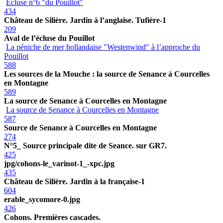
Ecluse n°6 "du Pouillot"
434
Château de Silière. Jardin à l’anglaise. Tufière-1
209
Aval de l’écluse du Pouillot
La péniche de mer hollandaise "Westenwind" à l’approche du
Pouillot
588
Les sources de la Mouche : la source de Senance à Courcelles
en Montagne
589
La source de Senance à Courcelles en Montagne
La source de Senance à Courcelles en Montagne
587
Source de Senance à Courcelles en Montagne
274
N°5_ Source principale dite de Seance. sur GR7.
425
jpg/cohons-le_varinot-1_-xpc.jpg
435
Château de Silière. Jardin à la française-1
604
erable_sycomore-0.jpg
426
Cohons. Premières cascades.