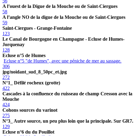
56
A l’ouest de la Digue de la Mouche ou de Saint-Ciergues
58
A l’angle NO de la digue de la Mouche ou de Saint-Ciergues
59
Saint-Ciergues - Grange-Fontaine
123
Le Canal de Bourgogne en Champagne - Ecluse de Humes-
Jorquenay
128
Ecluse n°5 de Humes
Ecluse n°5 "de Humes", avec une péniche de mer au sassage.
306
jpg/noidant_sud_8_50pc_et.jpg
272
N°1_ Défilé rocheux (grotte)
422
Cascades à la confluence du ruisseau de champ Cresson avec la
Mouche
424
Cohons sources du varinot
275
N°3_ Autre source, un peu plus loin que la principale. Sur GR7.
129
Ecluse n°6 du du Pouillot