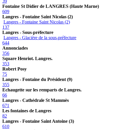
39
Fontaine St Didier de LANGRES (Haute Marne)
609
Langres - Fontaine Saint Nicolas (2)
Langres - Fontaine Saint Nicolas (2)
137
Langres - Sous-préfecture
Langres - Glacière de la sous-préfecture
644
Annonciades
356
Square Henriot. Langres.
353
Robert Posy
75
Langres - Fontaine du Président (9)
355
Echaugette sur les remparts de Langres.
66
Langres - Cathédrale St Mammès
671
Les fontaines de Langres
82
Langres - Fontaine Saint Antoine (3)
610