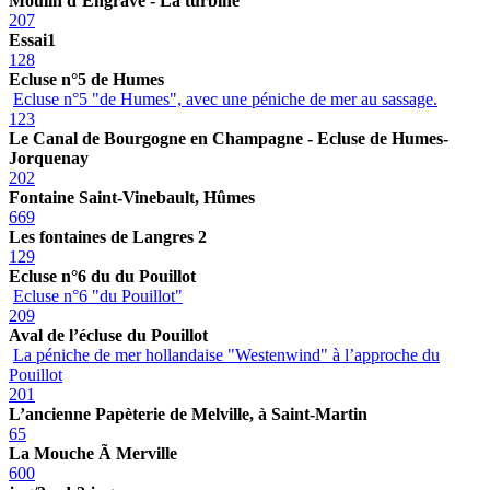
Moulin d’Engrave - La turbine
207
Essai1
128
Ecluse n°5 de Humes
Ecluse n°5 "de Humes", avec une péniche de mer au sassage.
123
Le Canal de Bourgogne en Champagne - Ecluse de Humes-
Jorquenay
202
Fontaine Saint-Vinebault, Hûmes
669
Les fontaines de Langres 2
129
Ecluse n°6 du du Pouillot
Ecluse n°6 "du Pouillot"
209
Aval de l’écluse du Pouillot
La péniche de mer hollandaise "Westenwind" à l’approche du
Pouillot
201
L’ancienne Papèterie de Melville, à Saint-Martin
65
La Mouche Ã Merville
600