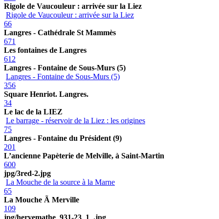
Rigole de Vaucouleur : arrivée sur la Liez
Rigole de Vaucouleur : arrivée sur la Liez
66
Langres - Cathédrale St Mammès
671
Les fontaines de Langres
612
Langres - Fontaine de Sous-Murs (5)
Langres - Fontaine de Sous-Murs (5)
356
Square Henriot. Langres.
34
Le lac de la LIEZ
Le barrage - réservoir de la Liez : les origines
75
Langres - Fontaine du Président (9)
201
L’ancienne Papèterie de Melville, à Saint-Martin
600
jpg/3red-2.jpg
La Mouche de la source à la Marne
65
La Mouche Ã Merville
109
jpg/hervemathe_931-23_1_.jpg