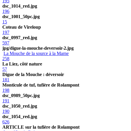
195
dsc_1014_red.jpg
196
dsc_1001_50pc.jpg
15
Coteau de Vireloup
197
dsc_0997_red.jpg
597
jpg/digue-la-mouche-deversoir-2.jpg
La Mouche de la source à la Marne
258
La Liez, côté nature
57
Digue de la Mouche : déversoir
181
Monticule de tuf, tufière de Rolampont
198
dsc_0989_50pc.jpg
191
dsc_1050_red.jpg
190
dsc_1054_red.jpg
626
ARTICLE sur la tufière de Rolampont