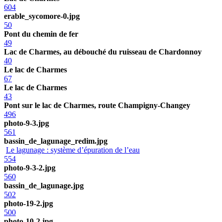
604
erable_sycomore-0.jpg
50
Pont du chemin de fer
49
Lac de Charmes, au débouché du ruisseau de Chardonnoy
40
Le lac de Charmes
67
Le lac de Charmes
43
Pont sur le lac de Charmes, route Champigny-Changey
496
photo-9-3.jpg
561
bassin_de_lagunage_redim.jpg
Le lagunage : système d’épuration de l’eau
554
photo-9-3-2.jpg
560
bassin_de_lagunage.jpg
502
photo-19-2.jpg
500
photo-10-2.jpg