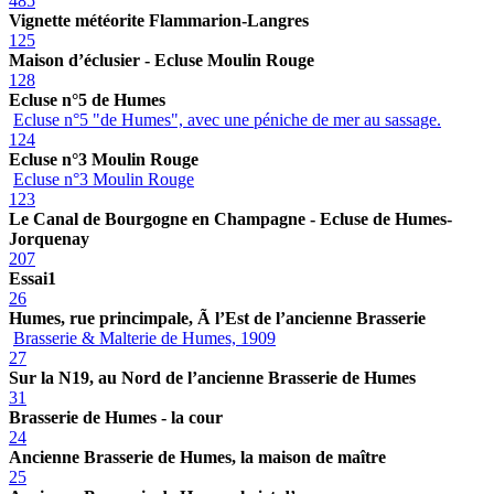
485
Vignette météorite Flammarion-Langres
125
Maison d’éclusier - Ecluse Moulin Rouge
128
Ecluse n°5 de Humes
Ecluse n°5 "de Humes", avec une péniche de mer au sassage.
124
Ecluse n°3 Moulin Rouge
Ecluse n°3 Moulin Rouge
123
Le Canal de Bourgogne en Champagne - Ecluse de Humes-
Jorquenay
207
Essai1
26
Humes, rue princimpale, Ã l’Est de l’ancienne Brasserie
Brasserie & Malterie de Humes, 1909
27
Sur la N19, au Nord de l’ancienne Brasserie de Humes
31
Brasserie de Humes - la cour
24
Ancienne Brasserie de Humes, la maison de maître
25