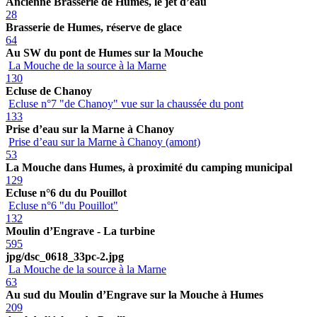
Ancienne Brasserie de Humes, le jet d’eau
28
Brasserie de Humes, réserve de glace
64
Au SW du pont de Humes sur la Mouche
La Mouche de la source à la Marne
130
Ecluse de Chanoy
Ecluse n°7 "de Chanoy" vue sur la chaussée du pont
133
Prise d’eau sur la Marne à Chanoy
Prise d’eau sur la Marne à Chanoy (amont)
53
La Mouche dans Humes, à proximité du camping municipal
129
Ecluse n°6 du du Pouillot
Ecluse n°6 "du Pouillot"
132
Moulin d’Engrave - La turbine
595
jpg/dsc_0618_33pc-2.jpg
La Mouche de la source à la Marne
63
Au sud du Moulin d’Engrave sur la Mouche à Humes
209