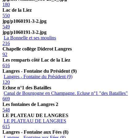
180
Lac de la Liez
550
jpg/p1060191-3-2.jpg
549
jpg/p1060191-3-2.jpg
La Bonnelle et ses moulins
216
Chapelle collège Diderot Langres
92
Les remparts côté Lac de la Liez
616
Langres - Fontaine du Président (9)
Langres - Fontaine du Président (9)
120
Ecluse n°1 des Batailles
Canal de Bourgogne en Champagne. Ecluse n°1 "des Batailles"
669
Les fontaines de Langres 2
548
LE PLATEAU DE LANGRES
LE PLATEAU DE LANGRES
615
Langres - Fontaine aux Fées (8)
Langres - Fontaine aux Fées (8)