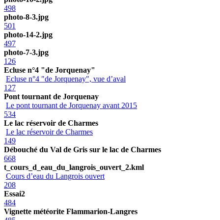
498
photo-8-3.jpg
501
photo-14-2.jpg
497
photo-7-3.jpg
126
Ecluse n°4 "de Jorquenay"
Ecluse n°4 "de Jorquenay", vue d’aval
127
Pont tournant de Jorquenay
Le pont tournant de Jorquenay avant 2015
534
Le lac réservoir de Charmes
Le lac réservoir de Charmes
149
Débouché du Val de Gris sur le lac de Charmes
668
t_cours_d_eau_du_langrois_ouvert_2.kml
Cours d’eau du Langrois ouvert
208
Essai2
484
Vignette météorite Flammarion-Langres