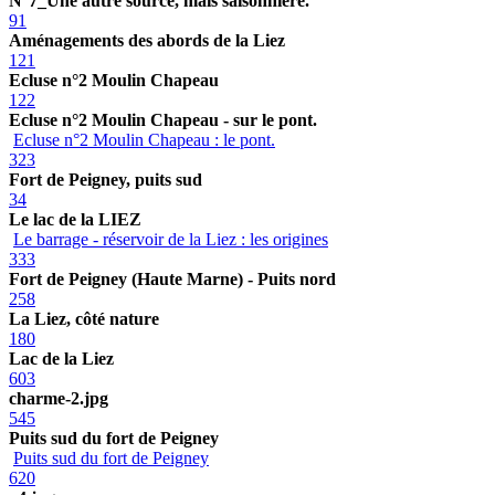
N°7_Une autre source, mais saisonnière.
91
Aménagements des abords de la Liez
121
Ecluse n°2 Moulin Chapeau
122
Ecluse n°2 Moulin Chapeau - sur le pont.
Ecluse n°2 Moulin Chapeau : le pont.
323
Fort de Peigney, puits sud
34
Le lac de la LIEZ
Le barrage - réservoir de la Liez : les origines
333
Fort de Peigney (Haute Marne) - Puits nord
258
La Liez, côté nature
180
Lac de la Liez
603
charme-2.jpg
545
Puits sud du fort de Peigney
Puits sud du fort de Peigney
620