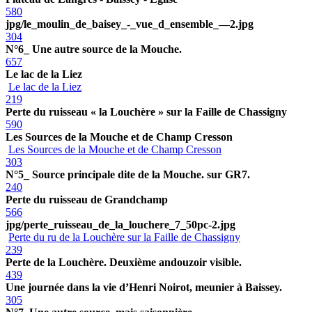
580
jpg/le_moulin_de_baisey_-_vue_d_ensemble_—2.jpg
304
N°6_ Une autre source de la Mouche.
657
Le lac de la Liez
Le lac de la Liez
219
Perte du ruisseau « la Louchère » sur la Faille de Chassigny
590
Les Sources de la Mouche et de Champ Cresson
Les Sources de la Mouche et de Champ Cresson
303
N°5_ Source principale dite de la Mouche. sur GR7.
240
Perte du ruisseau de Grandchamp
566
jpg/perte_ruisseau_de_la_louchere_7_50pc-2.jpg
Perte du ru de la Louchère sur la Faille de Chassigny
239
Perte de la Louchère. Deuxième andouzoir visible.
439
Une journée dans la vie d’Henri Noirot, meunier à Baissey.
305