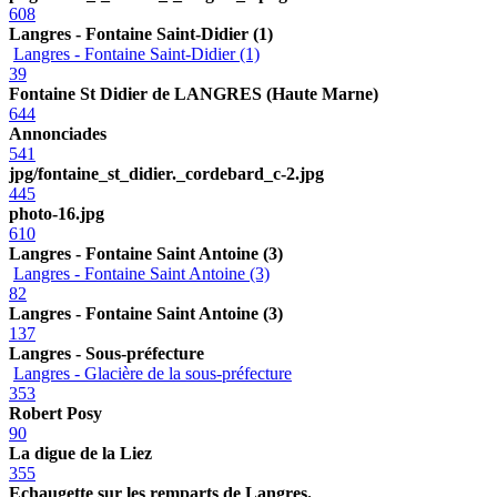
608
Langres - Fontaine Saint-Didier (1)
Langres - Fontaine Saint-Didier (1)
39
Fontaine St Didier de LANGRES (Haute Marne)
644
Annonciades
541
jpg/fontaine_st_didier._cordebard_c-2.jpg
445
photo-16.jpg
610
Langres - Fontaine Saint Antoine (3)
Langres - Fontaine Saint Antoine (3)
82
Langres - Fontaine Saint Antoine (3)
137
Langres - Sous-préfecture
Langres - Glacière de la sous-préfecture
353
Robert Posy
90
La digue de la Liez
355
Echaugette sur les remparts de Langres.