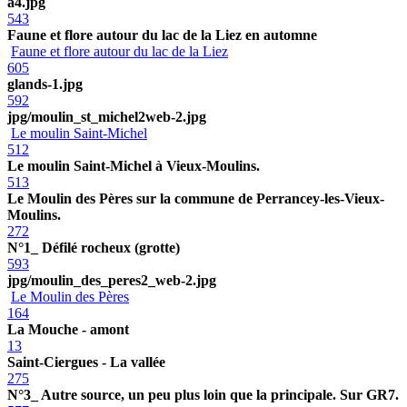
a4.jpg
543
Faune et flore autour du lac de la Liez en automne
Faune et flore autour du lac de la Liez
605
glands-1.jpg
592
jpg/moulin_st_michel2web-2.jpg
Le moulin Saint-Michel
512
Le moulin Saint-Michel à Vieux-Moulins.
513
Le Moulin des Pères sur la commune de Perrancey-les-Vieux-
Moulins.
272
N°1_ Défilé rocheux (grotte)
593
jpg/moulin_des_peres2_web-2.jpg
Le Moulin des Pères
164
La Mouche - amont
13
Saint-Ciergues - La vallée
275
N°3_ Autre source, un peu plus loin que la principale. Sur GR7.