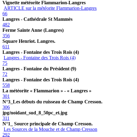
Vignette météorite Flammarion-Langres
ARTICLE sur la météorite Flammarion-Langres
66
Langres - Cathédrale St Mammès
482
Ferme Sainte Anne (Langres)
356
Square Henriot. Langres.
611
Langres - Fontaine des Trois Rois (4)
Langres - Fontaine des Trois Rois (4)
75
Langres - Fontaine du Président (9)
72
Langres - Fontaine des Trois Rois (4)
558
La météorite « Flammarion » - « Langres »
301
N°3_Les débuts du ruisseau de Champ Cresson.
306
jpg/noidant_sud_8_50pc_et.jpg
311
N°1_ Source principale de Champ Cresson.
Les Sources de la Mouche et de Champ Cresson
292