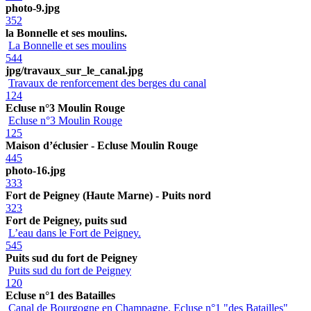
photo-9.jpg
352
la Bonnelle et ses moulins.
La Bonnelle et ses moulins
544
jpg/travaux_sur_le_canal.jpg
Travaux de renforcement des berges du canal
124
Ecluse n°3 Moulin Rouge
Ecluse n°3 Moulin Rouge
125
Maison d’éclusier - Ecluse Moulin Rouge
445
photo-16.jpg
333
Fort de Peigney (Haute Marne) - Puits nord
323
Fort de Peigney, puits sud
L’eau dans le Fort de Peigney.
545
Puits sud du fort de Peigney
Puits sud du fort de Peigney
120
Ecluse n°1 des Batailles
Canal de Bourgogne en Champagne. Ecluse n°1 "des Batailles"