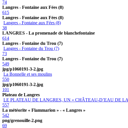
74
Langres - Fontaine aux Fées (8)
615
Langres - Fontaine aux Fées (8)
Langres - Fontaine aux Fées (8)
38
LANGRES - La promenade de blanchefontaine
614
Langres - Fontaine du Trou (7)
Langres - Fontaine du Trou (7)
73
Langres - Fontaine du Trou (7)
549
jpg/p1060191-3-2.jpg
La Bonnelle et ses moulins
550
jpg/p1060191-3-2.jpg
101
Plateau de Langres
LE PLATEAU DE LANGRES, UN « CHÂTEAU-D’EAU DE LA
557
La météorite « Flammarion » - « Langres »
542
png/grenouille-2.png
69