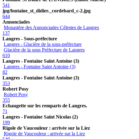
541
jpg/fontaine_st_didier._cordebard_c-2.jpg
644
Annonciades
Monastère des Annonciades Célestes de Langres
137
Langres - Sous-préfecture
Langres - Glacière de la sous-préfecture
Glacière de la sous Préfecture de Langres
610
Langres - Fontaine Saint Antoine (3)
Langres - Fontaine Saint Antoine (3)
82
Langres - Fontaine Saint Antoine (3)
353
Robert Posy
Robert Posy
355
Echaugette sur les remparts de Langres.
71
Langres - Fontaine Saint Nicolas (2)
199
Rigole de Vaucouleur : arrivée sur la Liez
Rigole de Vaucouleur : arrivée sur la Liez