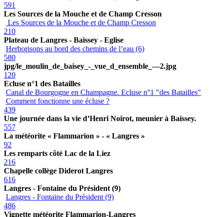
591
Les Sources de la Mouche et de Champ Cresson
Les Sources de la Mouche et de Champ Cresson
210
Plateau de Langres - Baissey - Eglise
Herborisons au bord des chemins de l’eau (6)
580
jpg/le_moulin_de_baisey_-_vue_d_ensemble_—2.jpg
120
Ecluse n°1 des Batailles
Canal de Bourgogne en Champagne. Ecluse n°1 "des Batailles"
Comment fonctionne une écluse ?
439
Une journée dans la vie d’Henri Noirot, meunier à Baissey.
557
La météorite « Flammarion » - « Langres »
92
Les remparts côté Lac de la Liez
216
Chapelle collège Diderot Langres
616
Langres - Fontaine du Président (9)
Langres - Fontaine du Président (9)
486
Vignette météorite Flammarion-Langres