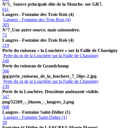
N°5_ Source principale dite de la Mouche. sur GR7.
611
Langres - Fontaine des Trois Rois (4)
Langres - Fontaine des Trois Rois (4)
305
N°7_Une autre source, mais saisonnière.
72
Langres - Fontaine des Trois Rois (4)
219
Perte du ruisseau « la Louchère » sur la Faille de Chassigny
Perte du ru de la Louchère sur la Faille de Chassigny
240
Perte du ruisseau de Grandchamp
566
jpg/perte_ruisseau_de_la_louchere_7_50pc-2.jpg
Perte du ru de la Louchère sur la Faille de Chassigny
239
Perte de la Louchère. Deuxième andouzoir visible.
547
png/52269_-_blason_-_langres_2.png
608
Langres - Fontaine Saint-Didier (1)
Langres - Fontaine Saint-Didier (1)
39
Fontaine St Didier de LANGRES (Haute Marne)