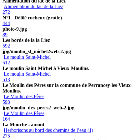
Alimentation du lac de la Liez
Alimentation du lac de la Liez
272
N°1_ Défilé rocheux (grotte)
444
photo-9.jpg
89
Les bords de la la Liez
592
jpg/moulin_st_michel2web-2.jpg
Le moulin Saint-Michel
512
Le moulin Saint-Michel à Vieux-Moulins.
Le moulin Saint-Michel
513
Le Moulin des Pères sur la commune de Perrancey-les-Vieux-
Moulins.
Le Moulin des Pères
593
jpg/moulin_des_peres2_web-2.jpg
Le Moulin des Pères
164
La Mouche - amont
Herborisons au bord des chemins de l’eau (1)
275