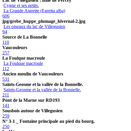
Lac de Villegusien : Baie de Percey
Cygne et ses petits.
La Grande Aigrette (Egretta alba)
606
jpg/grebe_huppe_plumage_hivernal-2.jpg
Les oiseaux du lac de Villegusien
94
Source de La Bonnelle
110
Vaucouleurs
257
La Foulque macroule
La Foulque macroule
112
Ancien moulin de Vaucouleurs
531
Saints-Geosme et la vallée de la Bonnelle.
Saints-Geosme et la vallée de la Bonnelle.
211
Pont de la Marne sur RD193
141
Sousbois autour de Villegusien
259
N° 3-1 _ Fontaine principale au pied du bourg.
250