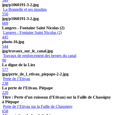
549
jpg/p1060191-3-2.jpg
La Bonnelle et ses moulins
550
jpg/p1060191-3-2.jpg
609
Langres - Fontaine Saint Nicolas (2)
Langres - Fontaine Saint Nicolas (2)
445
photo-16.jpg
544
jpg/travaux_sur_le_canal.jpg
Travaux de renforcement des berges du canal
90
La digue de la Liez
577
jpg/perte_de_l_etivau_piepape-2-2.jpg
Perte de l’Etivau
238
La perte de l’Etivau. Piépape
220
Titre : Perte d’un ruisseau (l’Etivau) sur la Faille de Chassigny
à Piépape
Perte de l’Etivau sur la Faille de Chassigny
658