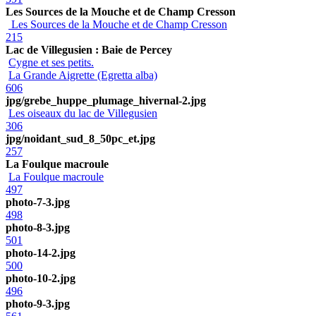
Les Sources de la Mouche et de Champ Cresson
Les Sources de la Mouche et de Champ Cresson
215
Lac de Villegusien : Baie de Percey
Cygne et ses petits.
La Grande Aigrette (Egretta alba)
606
jpg/grebe_huppe_plumage_hivernal-2.jpg
Les oiseaux du lac de Villegusien
306
jpg/noidant_sud_8_50pc_et.jpg
257
La Foulque macroule
La Foulque macroule
497
photo-7-3.jpg
498
photo-8-3.jpg
501
photo-14-2.jpg
500
photo-10-2.jpg
496
photo-9-3.jpg