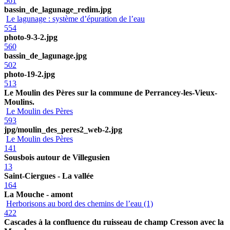
561
bassin_de_lagunage_redim.jpg
Le lagunage : système d’épuration de l’eau
554
photo-9-3-2.jpg
560
bassin_de_lagunage.jpg
502
photo-19-2.jpg
513
Le Moulin des Pères sur la commune de Perrancey-les-Vieux-
Moulins.
Le Moulin des Pères
593
jpg/moulin_des_peres2_web-2.jpg
Le Moulin des Pères
141
Sousbois autour de Villegusien
13
Saint-Ciergues - La vallée
164
La Mouche - amont
Herborisons au bord des chemins de l’eau (1)
422
Cascades à la confluence du ruisseau de champ Cresson avec la