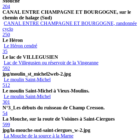
Mouche
204
CANAL ENTRE CHAMPAGNE ET BOURGOGNE, sur le
chemin de halage (Sud)
CANAL ENTRE CHAMPAGNE ET BOURGOGNE, randonnée
cyclo
250
Le Héron
Le Héron cendré
35
Le lac de VILLEGUSIEN
Lac de Villegusien ou réservoir de la Vingeanne
592
jpg/moulin_st_michel2web-2.jpg
Le moulin Saint-Michel
512
Le moulin Saint-Michel à Vieux-Moulins.
Le moulin Saint-Michel
301
N°3_Les débuts du ruisseau de Champ Cresson.
54
La Mouche, sur la route de Voisines à Saint-Ciergues
599
jpg/la-mouche-sud-saint-ciergues_w-2.jpg
La Mouche de la source à la Marne