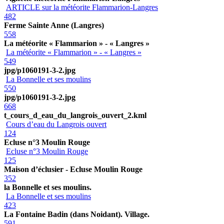
ARTICLE sur la météorite Flammarion-Langres
482
Ferme Sainte Anne (Langres)
558
La météorite « Flammarion » - « Langres »
La météorite « Flammarion » - « Langres »
549
jpg/p1060191-3-2.jpg
La Bonnelle et ses moulins
550
jpg/p1060191-3-2.jpg
668
t_cours_d_eau_du_langrois_ouvert_2.kml
Cours d’eau du Langrois ouvert
124
Ecluse n°3 Moulin Rouge
Ecluse n°3 Moulin Rouge
125
Maison d’éclusier - Ecluse Moulin Rouge
352
la Bonnelle et ses moulins.
La Bonnelle et ses moulins
423
La Fontaine Badin (dans Noidant). Village.
591