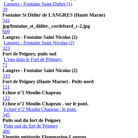
Langres - Fontaine Saint-Didier (1)
39
Fontaine St Didier de LANGRES (Haute Marne)
541
jpg/fontaine_st_didier._cordebard_c-2.jpg
609
Langres - Fontaine Saint Nicolas (2)
Langres - Fontaine Saint Nicolas (2)
323
Fort de Peigney, puits sud
L’eau dans le Fort de Peigney.
71
Langres - Fontaine Saint Nicolas (2)
333
Fort de Peigney (Haute Marne) - Puits nord
121
Ecluse n°2 Moulin Chapeau
122
Ecluse n°2 Moulin Chapeau - sur le pont.
Ecluse n°2 Moulin Chapeau : le pont.
545
Puits sud du fort de Peigney
Puits sud du fort de Peigney
486
Vignette météorite Flammarion-Langres