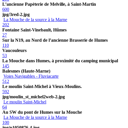
L’ancienne Papèterie de Melville, à Saint-Martin
600
jpg/3red-2.jpg
La Mouche de la source à la Marne
202
Fontaine Saint-Vinebault, Hûmes
27
Sur la N19, au Nord de l’ancienne Brasserie de Humes
110
Vaucouleurs
53
La Mouche dans Humes, à proximité du camping municipal
145
Balesmes (Haute-Marne)
Voies Navigables - Fluviacarte
512
Le moulin Saint-Michel à Vieux-Moulins.
592
jpg/moulin_st_michel2web-2.jpg
Le moulin Saint-Michel
64
Au SW du pont de Humes sur la Mouche
La Mouche de la source à la Marne
100
jpg/p1050876-4.jpg