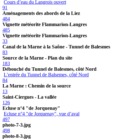
Cours d’eau du Langrois ouvert
91
Aménagements des abords de la Liez
484
Vignette météorite Flammarion-Langres
485
Vignette météorite Flammarion-Langres
33
Canal de la Marne à la Saône - Tunnel de Balesmes
83
Source de la Marne - Plan du site
183
Débouché du Tunnel de Balesmes, côté Nord
L’entrée du Tunnel de Balsemes, côté Nord
84
La Marne : Chemin de la source
13
Saint-Ciergues - La vallée
126
Ecluse n°4 "de Jorquenay"
Ecluse n°4 "de Jorquenay", vue d’aval
497
photo-7-3.jpg
498
photo-8-3.jpg