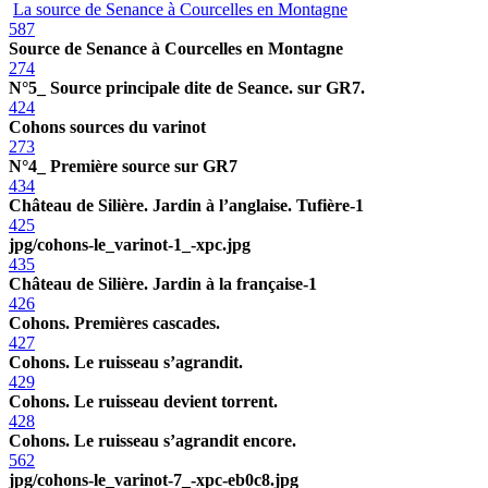
La source de Senance à Courcelles en Montagne
587
Source de Senance à Courcelles en Montagne
274
N°5_ Source principale dite de Seance. sur GR7.
424
Cohons sources du varinot
273
N°4_ Première source sur GR7
434
Château de Silière. Jardin à l’anglaise. Tufière-1
425
jpg/cohons-le_varinot-1_-xpc.jpg
435
Château de Silière. Jardin à la française-1
426
Cohons. Premières cascades.
427
Cohons. Le ruisseau s’agrandit.
429
Cohons. Le ruisseau devient torrent.
428
Cohons. Le ruisseau s’agrandit encore.
562
jpg/cohons-le_varinot-7_-xpc-eb0c8.jpg