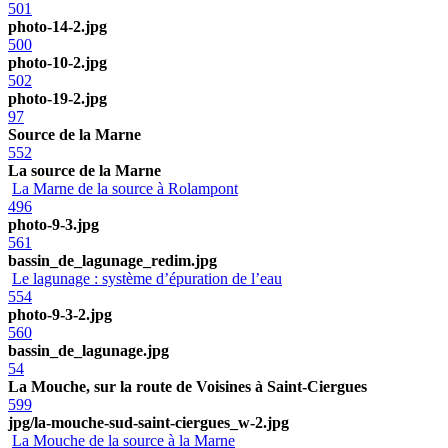
501
photo-14-2.jpg
500
photo-10-2.jpg
502
photo-19-2.jpg
97
Source de la Marne
552
La source de la Marne
La Marne de la source à Rolampont
496
photo-9-3.jpg
561
bassin_de_lagunage_redim.jpg
Le lagunage : système d’épuration de l’eau
554
photo-9-3-2.jpg
560
bassin_de_lagunage.jpg
54
La Mouche, sur la route de Voisines à Saint-Ciergues
599
jpg/la-mouche-sud-saint-ciergues_w-2.jpg
La Mouche de la source à la Marne