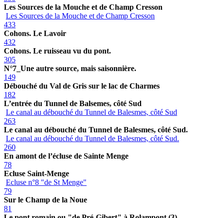
Les Sources de la Mouche et de Champ Cresson
Les Sources de la Mouche et de Champ Cresson
433
Cohons. Le Lavoir
432
Cohons. Le ruisseau vu du pont.
305
N°7_Une autre source, mais saisonnière.
149
Débouché du Val de Gris sur le lac de Charmes
182
L’entrée du Tunnel de Balsemes, côté Sud
Le canal au débouché du Tunnel de Balesmes, côté Sud
263
Le canal au débouché du Tunnel de Balesmes, côté Sud.
Le canal au débouché du Tunnel de Balesmes, côté Sud.
260
En amont de l’écluse de Sainte Menge
78
Ecluse Saint-Menge
Ecluse n°8 "de St Menge"
79
Sur le Champ de la Noue
81
Le pont romain ou "de Pré-Gibert" à Rolampont (3)