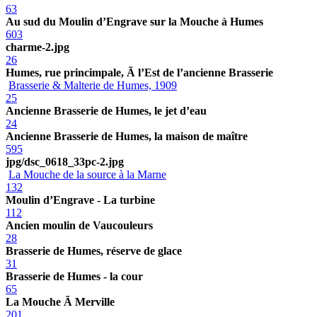
63
Au sud du Moulin d’Engrave sur la Mouche à Humes
603
charme-2.jpg
26
Humes, rue princimpale, Ã l’Est de l’ancienne Brasserie
Brasserie & Malterie de Humes, 1909
25
Ancienne Brasserie de Humes, le jet d’eau
24
Ancienne Brasserie de Humes, la maison de maître
595
jpg/dsc_0618_33pc-2.jpg
La Mouche de la source à la Marne
132
Moulin d’Engrave - La turbine
112
Ancien moulin de Vaucouleurs
28
Brasserie de Humes, réserve de glace
31
Brasserie de Humes - la cour
65
La Mouche Ã Merville
201