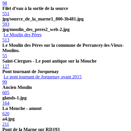
98
Filet d’eau à la sortie de la source
551
jpg/source_de_la_marne1_800-3b481.jpg
593
jpg/moulin_des_peres2_web-2.jpg
Le Moulin des Pères
513
Le Moulin des Pères sur la commune de Perrancey-les-Vieux-
Moulins.
55
Saint-Ciergues - Le pont antique sur la Mouche
127
Pont tournant de Jorquenay
Le pont tournant de Jorquenay avant 2015
99
Ancien Moulin
605
glands-1.jpg
164
La Mouche - amont
620
a4.jpg
211
Pont de la Marne sur RD193