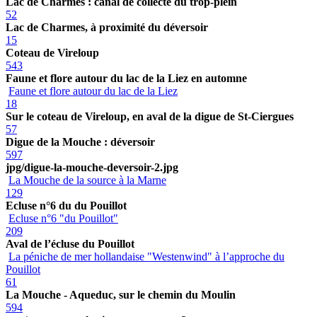
Lac de Charmes : canal de collecte du trop-plein
52
Lac de Charmes, à proximité du déversoir
15
Coteau de Vireloup
543
Faune et flore autour du lac de la Liez en automne
Faune et flore autour du lac de la Liez
18
Sur le coteau de Vireloup, en aval de la digue de St-Ciergues
57
Digue de la Mouche : déversoir
597
jpg/digue-la-mouche-deversoir-2.jpg
La Mouche de la source à la Marne
129
Ecluse n°6 du du Pouillot
Ecluse n°6 "du Pouillot"
209
Aval de l’écluse du Pouillot
La péniche de mer hollandaise "Westenwind" à l’approche du
Pouillot
61
La Mouche - Aqueduc, sur le chemin du Moulin
594