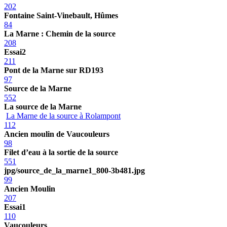
202
Fontaine Saint-Vinebault, Hûmes
84
La Marne : Chemin de la source
208
Essai2
211
Pont de la Marne sur RD193
97
Source de la Marne
552
La source de la Marne
La Marne de la source à Rolampont
112
Ancien moulin de Vaucouleurs
98
Filet d’eau à la sortie de la source
551
jpg/source_de_la_marne1_800-3b481.jpg
99
Ancien Moulin
207
Essai1
110
Vaucouleurs