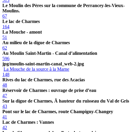
513
Le Moulin des Pères sur la commune de Perrancey-les-Vieux-
Moulins.
67
Le lac de Charmes
164
La Mouche - amont
51
Au milieu de la digue de Charmes
62
Au Moulin Saint-Martin - Canal d’alimentation
596
jpg/moulin-saint-martin-canal_web-2.jpg
La Mouche de la source à la Marne
148
Rives du lac de Charmes, rue des Acacias
48
Réservoir de Charmes : ouvrage de prise d’eau
47
Sur la digue de Charmes, Ã hauteur du ruisseau du Val de Gris
43
Pont sur le lac de Charmes, route Champigny-Changey
41
Lac de Charmes : Vannes
42