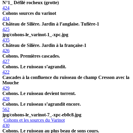
N°1_ Défilé rocheux (grotte)
424
Cohons sources du varinot
434
Château de Silière. Jardin à l’anglaise. Tufière-1
425
jpg/cohons-le_varinot-1_-xpc.jpg
435
Château de Silière. Jardin à la française-1
426
Cohons. Premières cascades.
427
Cohons. Le ruisseau s’agrandit.
422
Cascades à la confluence du ruisseau de champ Cresson avec la
Mouche
429
Cohons. Le ruisseau devient torrent.
428
Cohons. Le ruisseau s’agrandit encore.
562
jpg/cohons-le_varinot-7_-xpc-eb0c8.jpg
Cohons et les sources du Varinot
430
Cohons. Le ruisseau au plus beau de sons cours.