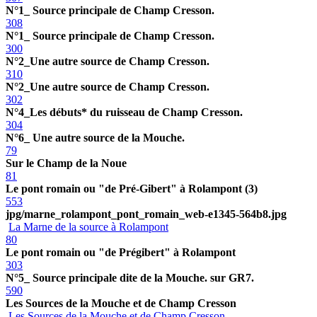
N°1_ Source principale de Champ Cresson.
308
N°1_ Source principale de Champ Cresson.
300
N°2_Une autre source de Champ Cresson.
310
N°2_Une autre source de Champ Cresson.
302
N°4_Les débuts* du ruisseau de Champ Cresson.
304
N°6_ Une autre source de la Mouche.
79
Sur le Champ de la Noue
81
Le pont romain ou "de Pré-Gibert" à Rolampont (3)
553
jpg/marne_rolampont_pont_romain_web-e1345-564b8.jpg
La Marne de la source à Rolampont
80
Le pont romain ou "de Prégibert" à Rolampont
303
N°5_ Source principale dite de la Mouche. sur GR7.
590
Les Sources de la Mouche et de Champ Cresson
Les Sources de la Mouche et de Champ Cresson