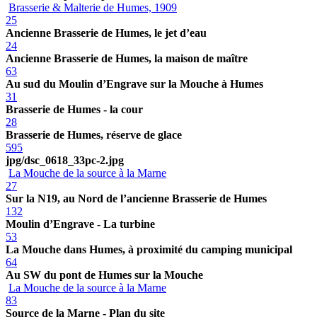
Brasserie & Malterie de Humes, 1909
25
Ancienne Brasserie de Humes, le jet d’eau
24
Ancienne Brasserie de Humes, la maison de maître
63
Au sud du Moulin d’Engrave sur la Mouche à Humes
31
Brasserie de Humes - la cour
28
Brasserie de Humes, réserve de glace
595
jpg/dsc_0618_33pc-2.jpg
La Mouche de la source à la Marne
27
Sur la N19, au Nord de l’ancienne Brasserie de Humes
132
Moulin d’Engrave - La turbine
53
La Mouche dans Humes, à proximité du camping municipal
64
Au SW du pont de Humes sur la Mouche
La Mouche de la source à la Marne
83
Source de la Marne - Plan du site