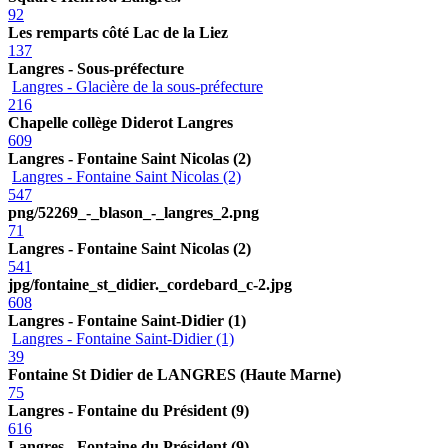
92
Les remparts côté Lac de la Liez
137
Langres - Sous-préfecture
Langres - Glacière de la sous-préfecture
216
Chapelle collège Diderot Langres
609
Langres - Fontaine Saint Nicolas (2)
Langres - Fontaine Saint Nicolas (2)
547
png/52269_-_blason_-_langres_2.png
71
Langres - Fontaine Saint Nicolas (2)
541
jpg/fontaine_st_didier._cordebard_c-2.jpg
608
Langres - Fontaine Saint-Didier (1)
Langres - Fontaine Saint-Didier (1)
39
Fontaine St Didier de LANGRES (Haute Marne)
75
Langres - Fontaine du Président (9)
616
Langres - Fontaine du Président (9)