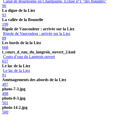
Canal de Bourgogne en Champagne. Ecluse n°1 "des Batailles"
90
La digue de la Liez
93
La vallée de la Bonnelle
199
Rigole de Vaucouleur : arrivée sur la Liez
Rigole de Vaucouleur : arrivée sur la Liez
89
Les bords de la la Liez
668
t_cours_d_eau_du_langrois_ouvert_2.kml
Cours d’eau du Langrois ouvert
657
Le lac de la Liez
Le lac de la Liez
91
Aménagements des abords de la Liez
497
photo-7-3.jpg
498
photo-8-3.jpg
501
photo-14-2.jpg
500