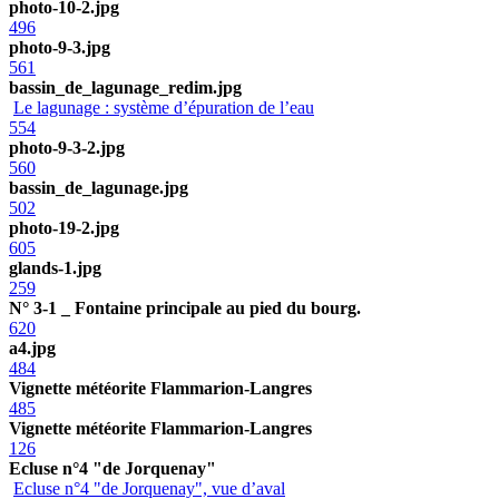
photo-10-2.jpg
496
photo-9-3.jpg
561
bassin_de_lagunage_redim.jpg
Le lagunage : système d’épuration de l’eau
554
photo-9-3-2.jpg
560
bassin_de_lagunage.jpg
502
photo-19-2.jpg
605
glands-1.jpg
259
N° 3-1 _ Fontaine principale au pied du bourg.
620
a4.jpg
484
Vignette météorite Flammarion-Langres
485
Vignette météorite Flammarion-Langres
126
Ecluse n°4 "de Jorquenay"
Ecluse n°4 "de Jorquenay", vue d’aval