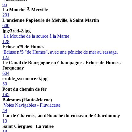
65
La Mouche Ã Merville
201
L’ancienne Papèterie de Melville, à Saint-Martin
600
jpg/3red-2.jpg
La Mouche de la source à la Marne
128
Ecluse n°5 de Humes
Ecluse n°5 "de Humes", avec une péniche de mer au sassage.
123
Le Canal de Bourgogne en Champagne - Ecluse de Humes-
Jorquenay
604
erable_sycomore-0.jpg
50
Pont du chemin de fer
145
Balesmes (Haute-Marne)
Voies Navigables - Fluviacarte
49
Lac de Charmes, au débouché du ruisseau de Chardonnoy
13
Saint-Ciergues - La vallée
19