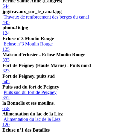
Ferme Sainte Anne (Langres)
544
jpg/travaux_sur_le_canal.jpg
Travaux de renforcement des berges du canal
445
photo-16.jpg
124
Ecluse n°3 Moulin Rouge
Ecluse n°3 Moulin Rouge
125
Maison d’éclusier - Ecluse Moulin Rouge
333
Fort de Peigney (Haute Marne) - Puits nord
323
Fort de Peigney, puits sud
545
Puits sud du fort de Peigney
Puits sud du fort de Peigney
352
la Bonnelle et ses moulins.
658
Alimentation du lac de la Liez
Alimentation du lac de la Liez
120
Ecluse n°1 des Batailles