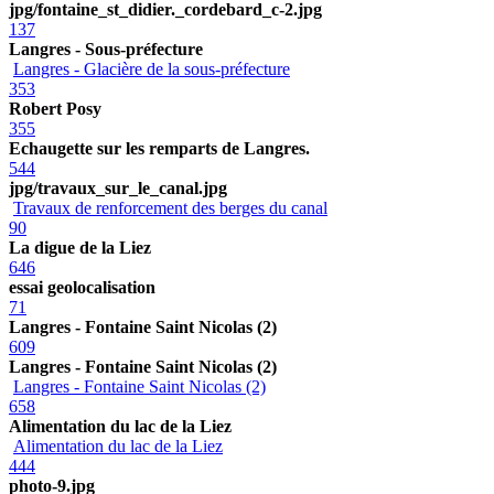
jpg/fontaine_st_didier._cordebard_c-2.jpg
137
Langres - Sous-préfecture
Langres - Glacière de la sous-préfecture
353
Robert Posy
355
Echaugette sur les remparts de Langres.
544
jpg/travaux_sur_le_canal.jpg
Travaux de renforcement des berges du canal
90
La digue de la Liez
646
essai geolocalisation
71
Langres - Fontaine Saint Nicolas (2)
609
Langres - Fontaine Saint Nicolas (2)
Langres - Fontaine Saint Nicolas (2)
658
Alimentation du lac de la Liez
Alimentation du lac de la Liez
444
photo-9.jpg