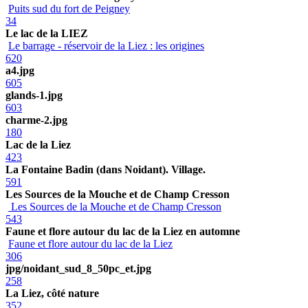
Puits sud du fort de Peigney
34
Le lac de la LIEZ
Le barrage - réservoir de la Liez : les origines
620
a4.jpg
605
glands-1.jpg
603
charme-2.jpg
180
Lac de la Liez
423
La Fontaine Badin (dans Noidant). Village.
591
Les Sources de la Mouche et de Champ Cresson
Les Sources de la Mouche et de Champ Cresson
543
Faune et flore autour du lac de la Liez en automne
Faune et flore autour du lac de la Liez
306
jpg/noidant_sud_8_50pc_et.jpg
258
La Liez, côté nature
352