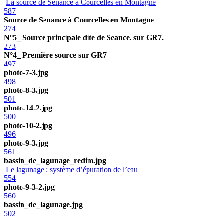
La source de Senance à Courcelles en Montagne
587
Source de Senance à Courcelles en Montagne
274
N°5_ Source principale dite de Seance. sur GR7.
273
N°4_ Première source sur GR7
497
photo-7-3.jpg
498
photo-8-3.jpg
501
photo-14-2.jpg
500
photo-10-2.jpg
496
photo-9-3.jpg
561
bassin_de_lagunage_redim.jpg
Le lagunage : système d’épuration de l’eau
554
photo-9-3-2.jpg
560
bassin_de_lagunage.jpg
502