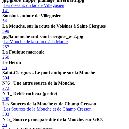
jpg/grebe_huppe_plumage_hivernal-2.jpg
Les oiseaux du lac de Villegusien
141
Sousbois autour de Villegusien
54
La Mouche, sur la route de Voisines à Saint-Ciergues
599
jpg/la-mouche-sud-saint-ciergues_w-2.jpg
La Mouche de la source à la Marne
257
La Foulque macroule
250
Le Héron
55
Saint-Ciergues - Le pont antique sur la Mouche
304
N°6_ Une autre source de la Mouche.
272
N°1_ Défilé rocheux (grotte)
590
Les Sources de la Mouche et de Champ Cresson
Les Sources de la Mouche et de Champ Cresson
303
N°5_ Source principale dite de la Mouche. sur GR7.
35