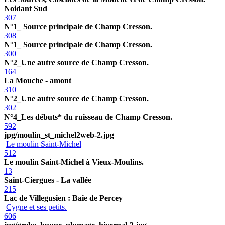
Noidant Sud
307
N°1_ Source principale de Champ Cresson.
308
N°1_ Source principale de Champ Cresson.
300
N°2_Une autre source de Champ Cresson.
164
La Mouche - amont
310
N°2_Une autre source de Champ Cresson.
302
N°4_Les débuts* du ruisseau de Champ Cresson.
592
jpg/moulin_st_michel2web-2.jpg
Le moulin Saint-Michel
512
Le moulin Saint-Michel à Vieux-Moulins.
13
Saint-Ciergues - La vallée
215
Lac de Villegusien : Baie de Percey
Cygne et ses petits.
606