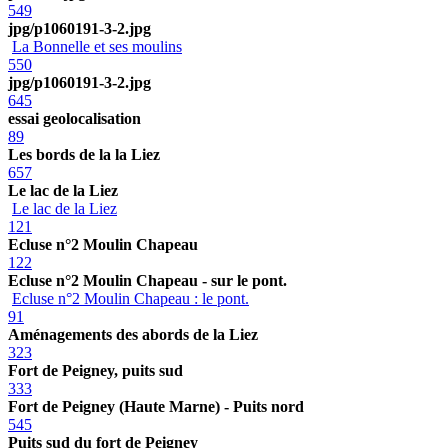
549
jpg/p1060191-3-2.jpg
La Bonnelle et ses moulins
550
jpg/p1060191-3-2.jpg
645
essai geolocalisation
89
Les bords de la la Liez
657
Le lac de la Liez
Le lac de la Liez
121
Ecluse n°2 Moulin Chapeau
122
Ecluse n°2 Moulin Chapeau - sur le pont.
Ecluse n°2 Moulin Chapeau : le pont.
91
Aménagements des abords de la Liez
323
Fort de Peigney, puits sud
333
Fort de Peigney (Haute Marne) - Puits nord
545
Puits sud du fort de Peigney