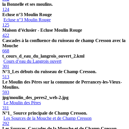
la Bonnelle et ses moulins.
124
Ecluse n°3 Moulin Rouge
Ecluse n°3 Moulin Rouge
125
Maison d’éclusier - Ecluse Moulin Rouge
422
Cascades à la confluence du ruisseau de champ Cresson avec la
Mouche
668
t_cours_d_eau_du_langrois_ouvert_2.kml
Cours d’eau du Langrois ouvert
301
N°3_Les débuts du ruisseau de Champ Cresson.
513
Le Moulin des Pères sur la commune de Perrancey-les-Vieux-
Moulins.
593
jpg/moulin_des_peres2_web-2.jpg
Le Moulin des Pères
311
N°1_ Source principale de Champ Cresson.
Les Sources de la Mouche et de Champ Cresson
292
Les Sources, Cascades de la Mouche et de Champ Cresson.